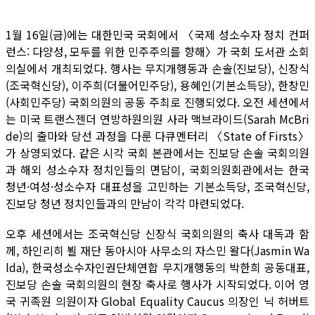
1월 16일(금)에는 대한민국 국회에서 〈국제 성소수자 정치 컨퍼
런스: 다양성, 모두를 위한 민주주의를 향해〉가 국회 도서관 소회
의실에서 개최되었다. 행사는 무지개행동과 손솔(진보당), 신장식
(조국혁신당), 이주희(더불어민주당), 용혜인(기본소득당), 한창민
(사회민주당) 국회의원의 공동 주최로 진행되었다. 오전 세션에서
는 미국 트랜스젠더 연방하원의원 사라 맥브라이드(Sarah McBri
de)의 출마와 당선 과정을 다룬 다큐멘터리 〈State of Firsts〉
가 상영되었다. 같은 시각 국회 본관에서는 진보당 손솔 국회의원
과 해외 성소수자 정치인들의 면담이, 국회의원회관에서는 한국
청년·여성·성소수자 대표성을 고민하는 기본소득당, 조국혁신당,
진보당 청년 정치인들과의 만남이 각각 마련되었다.
오후 세션에서는 조국혁신당 신장식 국회의원의 축사 대독과 함
께, 하인리히 뵐 재단 동아시아 사무소의 자스민 왈다(Jasmin Wa
lda), 한국성소수자인권단체연합 무지개행동의 박한희 공동대표,
진보당 손솔 국회의원의 현장 축사로 행사가 시작되었다. 이어 영
국 귀족원 의원이자 Global Equality Caucus 의장인 닉 허버트