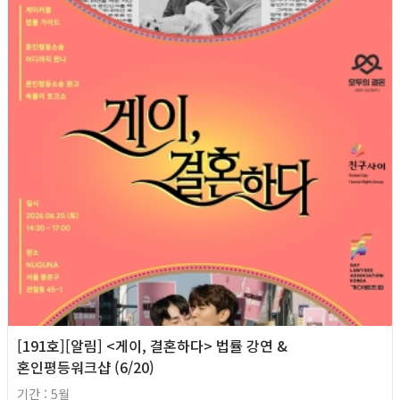
[191호][알림] <게이, 결혼하다> 법률 강연 &
혼인평등워크샵 (6/20)
기간 : 5월