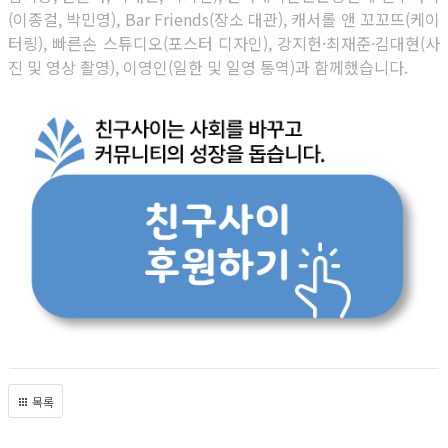
(이종걸, 박민영), Bar Friends(장소 대관), 캐서롤 앤 꼬꼬뜨(케이
터링), 빠른손 스튜디오(포스터 디자인), 강지헌·최재준·김대현(사
진 및 영상 촬영), 이영인(일한 및 일영 통역)과 함께했습니다.
목록