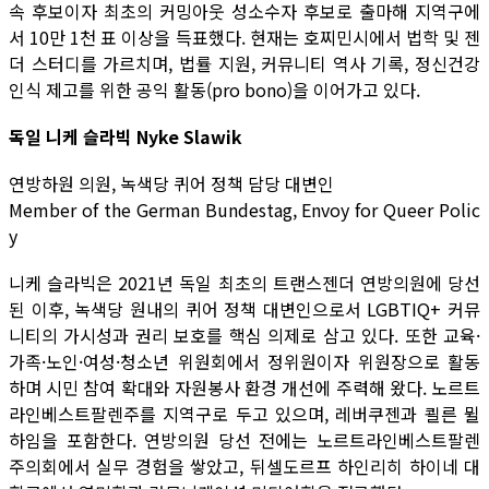
속 후보이자 최초의 커밍아웃 성소수자 후보로 출마해 지역구에
서 10만 1천 표 이상을 득표했다. 현재는 호찌민시에서 법학 및 젠
더 스터디를 가르치며, 법률 지원, 커뮤니티 역사 기록, 정신건강
인식 제고를 위한 공익 활동(pro bono)을 이어가고 있다.
독일 니케 슬라빅 Nyke Slawik
연방하원 의원, 녹색당 퀴어 정책 담당 대변인
Member of the German Bundestag, Envoy for Queer Polic
y
니케 슬라빅은 2021년 독일 최초의 트랜스젠더 연방의원에 당선
된 이후, 녹색당 원내의 퀴어 정책 대변인으로서 LGBTIQ+ 커뮤
니티의 가시성과 권리 보호를 핵심 의제로 삼고 있다. 또한 교육·
가족·노인·여성·청소년 위원회에서 정위원이자 위원장으로 활동
하며 시민 참여 확대와 자원봉사 환경 개선에 주력해 왔다. 노르트
라인베스트팔렌주를 지역구로 두고 있으며, 레버쿠젠과 쾰른 뮐
하임을 포함한다. 연방의원 당선 전에는 노르트라인베스트팔렌
주의회에서 실무 경험을 쌓았고, 뒤셀도르프 하인리히 하이네 대