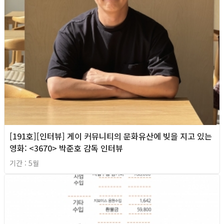
[191호][인터뷰] 게이 커뮤니티의 문화유산에 빚을 지고 있는
영화: <3670> 박준호 감독 인터뷰
기간 : 5월
2026년