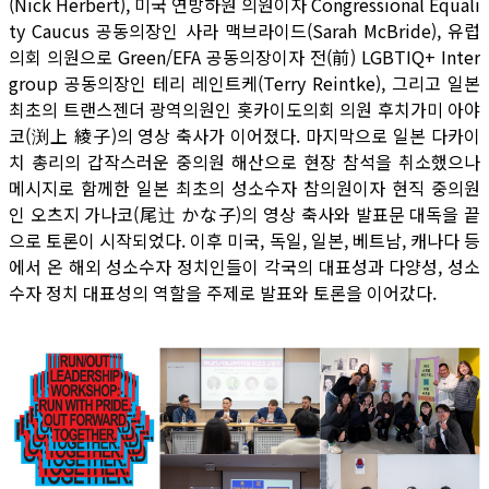
(Nick Herbert), 미국 연방하원 의원이자 Congressional Equali
ty Caucus 공동의장인 사라 맥브라이드(Sarah McBride), 유럽
의회 의원으로 Green/EFA 공동의장이자 전(前) LGBTIQ+ Inter
group 공동의장인 테리 레인트케(Terry Reintke), 그리고 일본
최초의 트랜스젠더 광역의원인 홋카이도의회 의원 후치가미 아야
코(渕上 綾子)의 영상 축사가 이어졌다. 마지막으로 일본 다카이
치 총리의 갑작스러운 중의원 해산으로 현장 참석을 취소했으나
메시지로 함께한 일본 최초의 성소수자 참의원이자 현직 중의원
인 오츠지 가나코(尾辻 かな子)의 영상 축사와 발표문 대독을 끝
으로 토론이 시작되었다. 이후 미국, 독일, 일본, 베트남, 캐나다 등
에서 온 해외 성소수자 정치인들이 각국의 대표성과 다양성, 성소
수자 정치 대표성의 역할을 주제로 발표와 토론을 이어갔다.