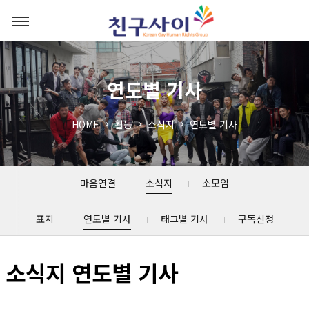
연도별 기사
HOME
활동
소식지
연도별 기사
마음연결
소식지
소모임
표지
연도별 기사
태그별 기사
구독신청
소식지 연도별 기사