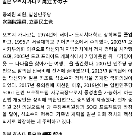
일본 오츠지 가나코 尾辻 かな子
중의원 의원, 입헌민주당
衆議院議員, 立憲民主党
오츠지 가나코는 1974년에 태어나 도시샤대학교 상학부를 졸업
하고, 1995년 서울대학교 언어연구소에서 수학했다. 2003년 오
사카부의회 의원으로 당선되며 지방정치에서 정치 경력을 시작했
으며, 2005년 도쿄 프라이드 개회식에서 커밍아웃한 뒤 『커밍아
웃 ― 나다움을 찾아가는 여행』을 출간했다. 2007년 민주당 공
천으로 참의원 전국비례 선거에 출마했으며, 2013년 참의원에 이
월 당선되어 일본 최초로 성소수자 정체성을 공개한 국회의원이
되었다. 2017년 중의원에 재선된 이후, 2019년에는 입헌민주당
SOGI 관련 프로젝트팀 사무국장으로서 동성혼을 가능하게 하는
민법 개정안을 정리해 의원입법으로 중의원에 제출했다. 현재 중
의원 2선 의원으로서 당 부정무위원장과 SOGI 프로젝트팀 좌장
을 맡아, 성소수자 평등과 가족법 개혁을 일본 의회 정치의 핵심
의제로 확장하는 데 주력하고 있다.
일본 호소다 토모야 細田 智也