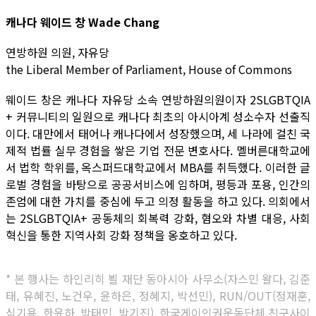
캐나다 웨이드 창 Wade Chang
연방하원 의원, 자유당
the Liberal Member of Parliament, House of Commons
웨이드 창은 캐나다 자유당 소속 연방하원의원이자 2SLGBTQIA
+ 커뮤니티의 일원으로 캐나다 최초의 아시아계 성소수자 선출직
이다. 대만에서 태어나 캐나다에서 성장했으며, 세 나라에 걸친 국
제적 법률 실무 경험을 쌓은 기업 전문 변호사다. 멜버른대학교에
서 법학 학위를, 옥스퍼드대학교에서 MBA를 취득했다. 이러한 글
로벌 경험을 바탕으로 공공서비스에 임하며, 평등과 포용, 인간의
존엄에 대한 가치를 중심에 두고 의정 활동을 하고 있다. 의회에서
는 2SLGBTQIA+ 공동체의 회복력 강화, 혐오와 차별 대응, 사회
혁신을 통한 지역사회 강화 정책을 옹호하고 있다.
* 본 행사는 하인리히 뵐 재단 동아시아 사무소(자스민 왈다, 김준
태, 유혜진, 노건우, 윤하은, 정혜지, 박선민), RUN/OUT(정재훈,
심기용, 한윤하, 박태민, 박기진), 한국게이인권운동단체 친구사이