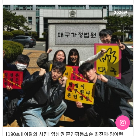
2026년
[190호][이달의 사진] 영남권 혼인평등소송 최진아·임아현