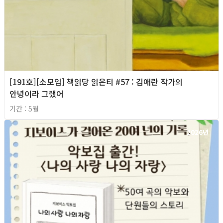
[191호][소모임] 책읽당 읽은티 #57 : 김애란 작가의
안녕이라 그랬어
기간 : 5월
2026년