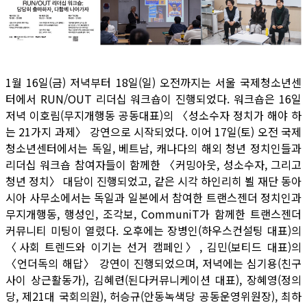
1월 16일(금) 저녁부터 18일(일) 오전까지는 서울 국제청소년센
터에서 RUN/OUT 리더십 워크숍이 진행되었다. 워크숍은 16일
저녁 이호림(무지개행동 공동대표)의 〈성소수자 정치가 해야 하
는 21가지 과제〉 강연으로 시작되었다. 이어 17일(토) 오전 국제
청소년센터에서는 독일, 베트남, 캐나다의 해외 청년 정치인들과
리더십 워크숍 참여자들이 함께한 〈커밍아웃, 성소수자, 그리고
청년 정치〉 대담이 진행되었고, 같은 시각 하인리히 뵐 재단 동아
시아 사무소에서는 독일과 일본에서 참여한 트랜스젠더 정치인과
무지개행동, 행성인, 조각보, CommuniT가 함께한 트랜스젠더
커뮤니티 미팅이 열렸다. 오후에는 장병인(하우스컨설팅 대표)의
〈사회 트렌드와 이기는 선거 캠페인〉, 김민(보티드 대표)의
〈언더독의 해답〉 강연이 진행되었으며, 저녁에는 심기용(친구
사이 상근활동가), 김혜련(된다커뮤니케이션 대표), 장혜영(정의
당, 제21대 국회의원), 허승규(안동녹색당 공동운영위원장), 최하