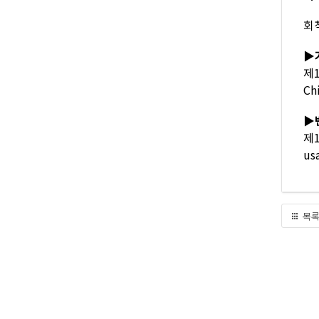
회
▶
제1
Ch
▶
제1
us
목