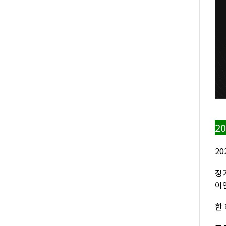
2
2
정
이
한