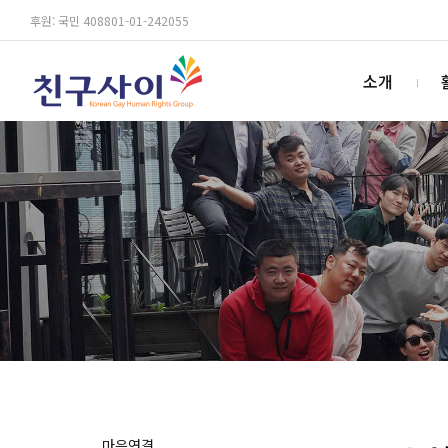
후원: 국민 408801-01-242055
소개
마음연결