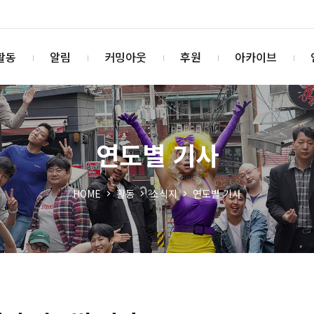
활동
알림
커밍아웃
후원
아카이브
연도별 기사
HOME
활동
소식지
연도별 기사