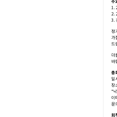
주
1.
2.
3
정
가
드
더
바
총
일시
장소
*
이
문의
회