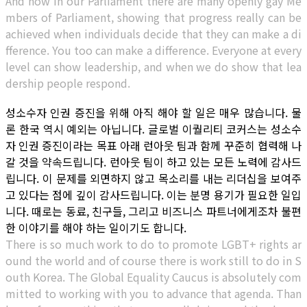
And now in our Parliament there are many openly gay Me
mbers of Parliament, showing that progress really can be
achieved when individuals decide that they can make a di
fference. You too can make a difference. Everyone at every
level can show leadership, and when we do show that lea
dership people respond.
성소수자 인권 증진을 위해 아직 해야 할 일은 매우 많습니다. 물
론 한국 역시 예외는 아닙니다. 글로벌 이퀄리티 코커스는 성소수
자 인권 증진이라는 목표 아래 런아웃 팀과 함께 꾸준히 협력해 나
갈 것을 약속드립니다. 런아웃 팀이 하고 있는 모든 노력에 감사드
립니다. 이 문제를 외면하지 않고 목소리를 내는 리더십을 보여주
고 있다는 점에 깊이 감사드립니다. 이는 분명 용기가 필요한 일입
니다. 때로는 동료, 친구들, 그리고 비즈니스 파트너에게조차 불편
한 이야기를 해야 하는 일이기도 합니다.
There is so much work to do to promote LGBT+ rights ar
ound the world and of course there is work still to do in S
outh Korea. The Global Equality Caucus is absolutely com
mitted to working with you to advance that agenda. Than