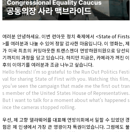
여러분 안녕하세요. 이번 런아웃 정치 축제에서 <State of Firsts
>를 여러분과 나눌 수 있어 정말 감사한 마음입니다. 이 영화는, 제
가 미국 최초의 커밍아웃한 트랜스젠더 연방하원의원으로 당선되
기까지의 과정을 담고 있습니다. 하지만 지금은, 카메라가 꺼진 이
후의 이야기를 여러분과 조금 나누고 싶습니다.
Hello friends! I'm so grateful to the Run Out Politics Festi
val for sharing State of First with you. Watching this film,
you've seen the campaign that made me the first out tran
s member of the United States House of Representatives.
But I want to talk for a moment about what's happened s
ince the cameras stopped rolling.
우선, 제 고향 델라웨어를 대표해 연방의회에서 일할 수 있었던 경
험은 제 인생에서 가장 큰 영광이자 특권이었습니다. 그럼에도 불