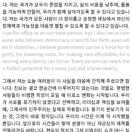
다. 저는 국가가 모두의 존엄을 지키고, 삶의 비용을 낮추며, 돌봄
을 가능하게 만들어, 우리가 함께 살아가도록 할 수 있다고 믿습니
다. 저는 국가가 모든 사람이 더 정의롭고 공정한 세상에서 자신의
잠재력과 가능성을 마음껏 펼칠 수 있도록 할 수 있다고 믿습니다.
I ran for office as an out trans person, but I also ran as som
eone who believes democracy is worth our faith, even wh
en it stumbles. I believe government can be a force for di
gnity, for lowering costs, for making care affordable, for e
nsuring every family can thrive. Every person can reach the
ir fullest potential for a more just and a fairer reality.
그래서 저는 오늘 여러분이 이 사실을 마음에 간직해 주셨으면 합
니다. 진보는 결코 한순간에 이루어지지 않는다는 것을요. 평범한
사람들의 비범한 희망이 모일 때 비로소 변화는 시작됩니다. 우리
가 서로를 포기하지 않겠다고 선택하고, 리더십과 책임을 보여줄
때, 그제서야 민주주의는 실제로 작동합니다. 용기의 본보기가 되
는 것, 그것이 바로 정치입니다. 우리의 시간은 이제 막 시작됐을
뿐입니다. 앞으로의 시간들이 쌓여 분열이 아닌 자긍심의 세계를
만들어가길 바랍니다. 현실의 정치가 그저 리얼리티 쇼가 아닌, 실