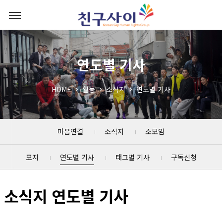
연도별 기사
HOME
활동
소식지
연도별 기사
마음연결
소식지
소모임
표지
연도별 기사
태그별 기사
구독신청
소식지 연도별 기사