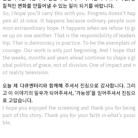
질적인 변화를 만들어낼 수 있는 일이 되기를 바랍니다.
So, I hope you'll carry this with you. Progress doesn't hap
pen all at once. It happens because ordinary people sum
mon extraordinary hope. It happens when we refuse to gi
ve up on one another. That is the responsibility of leaders
hip. That is democracy in practice. To be the exemplars of
courage. Our work is only just beginning. And I hope that
the weeks, months and years ahead continue to shape a gl
obal politics of grace, not of division. One of impact and n
ot reality television.
오늘 제 다큐멘터리와 함께해 주셔서 진심으로 감사합니다. 그리
고 이 이야기의 일부가 되어주셔서, ‘가능성’을 믿어주셔서 진심으
로 고맙습니다.
I hope you enjoyed the screening and thank you for being
part of this story. Thank you for your faith in what's possi
ble.