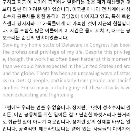
구하고 지금 이 시기에 공직에서 일한다는 것은 제가 예상했던 것
보다 훨씬 더 어려운 일이었습니다. 미국뿐 아니라 전 세계에서 성
소수자 공동체를 향한 공격이 끊임없이 이어지고 있고, 특히 트랜
스젠더 당사자와 그 가족들에게 더 가혹한 것이 지금의 현실입니
다. 저를 포함한 많은 이들에게 이 시간은 몹시 지치고, 때로는 공
포스러운 순간의 연속이었습니다.
Serving my home state of Delaware in Congress has been
the professional privilege of my life. Despite this privileg
e, though, the work has often been harder at this moment
than we could have expected in the United States and aro
und the globe. There has been an unceasing wave of attac
ks on LGBTQ people, particularly trans people, and their f
amilies. For so many, including myself, these attacks have
been exhausting and frightening.
그럼에도 우리는 멈출 수 없습니다. 정치란, 그것이 성소수자의 권
리든, 어떤 공동체를 위한 일이든 결코 단순한 화젯거리나 볼거리
로 취급할 일이 아니기 때문입니다. 정치란 삶의 실제를 바꾸는 일
입니다. 공격적인 헤드라인보다는 곁에 있는 사람들의 이야기에