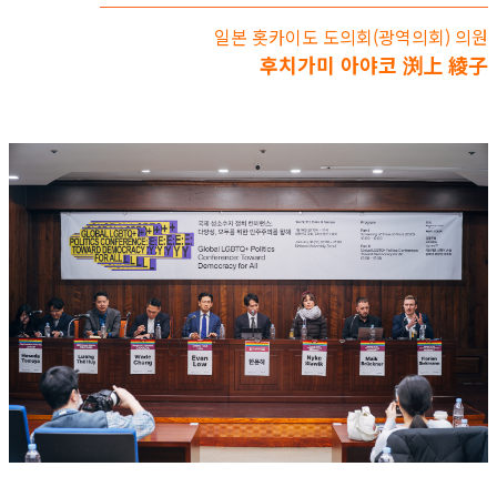
일본 홋카이도 도의회(광역의회) 의원
후치가미 아야코 渕上 綾子