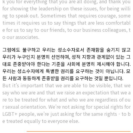
k you for everything that you are all doing, and thank you
for showing the leadership on these issues, for being willi
ng to speak out. Sometimes that requires courage, some
times it requires us to say things that are less comfortabl
e for us to say to our friends, to our business colleagues, t
o our associates.
그럼에도 불구하고 우리는 성소수자로서 존재함을 숨기지 않고
우리가 누구인지 분명히 선언하며, 성적 지향과 관계없이 있는 그
대로 존중받아야 한다는 기준을 사회에 분명히 제시해야 합니다.
우리는 성소수자에게 특별한 권리를 요구하는 것이 아닙니다. 모
든 사람과 동등하게 존중받을 권리를 요구하는 것일 뿐입니다.
But it’s important that we are able to be visible, that we
say who we are and that we raise an expectation that we a
re to be treated for what and who we are regardless of ou
r sexual orientation. We’re not asking for special rights for
LGBT+ people, we’re just asking for the same rights - to b
e treated equally to everyone else.