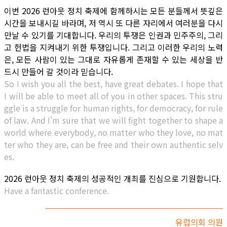
이번 2026 런아웃 정치 축제에 함께하시는 모든 분들께서 뜻깊은
시간을 보내시길 바라며, 저 역시 또 다른 자리에서 여러분을 다시
만날 수 있기를 기대합니다. 우리의 투쟁은 인권과 민주주의, 그리
고 헌법을 지켜내기 위한 투쟁입니다. 그리고 이러한 우리의 노력
은, 모든 사람이 있는 그대로 자유롭게 존재할 수 있는 세상을 반
드시 만들어 갈 것이라 믿습니다.
So I wish you all the best, have great debates. I hope that
I will be able to meet all of you in other spaces. This stru
ggle is a struggle for human rights, for democracy, for rule
of law. And I'm sure that we will fight together to shape a
world where everybody, no matter who they love, no mat
ter who they are, can be free and their own authentic selv
es.
2026 런아웃 정치 축제의 성공적인 개최를 진심으로 기원합니다.
Have a fantastic conference.
유럽의회 의원