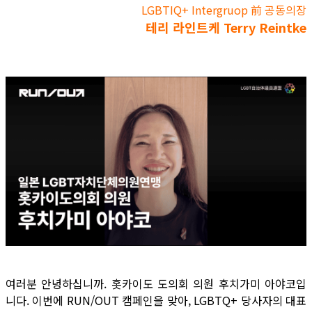
LGBTIQ+ Intergruop 前 공동의장
테리 라인트케 Terry Reintke
여러분 안녕하십니까. 홋카이도 도의회 의원 후치가미 아야코입
니다. 이번에 RUN/OUT 캠페인을 맞아, LGBTQ+ 당사자의 대표