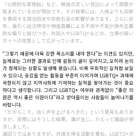
「伝統的な家族観」など、根拠の乏しい言説によって政策が
阻まれているのが現状です。その背景には、人権よりも国家
を重視する政治団体や宗教右派の影響があります。さらに近
年、長引く経済停滞や物価高騰による不満や不安が排外主義
的な煽りと結びつき、外国人やLGBTQ+などの、立場の弱い
方々への攻撃として広がっています。
“그렇기 때문에 더욱 강한 목소리를 내야 한다”는 의견도 있지만,
실제로는 그러한 결과로 인해 갈등의 골이 깊어지고, 오히려 논의
가 정체되는 상황도 발생해 왔습니다. 비록 우회적인 길처럼 보일
수 있으나, 공감을 얻는 활동을 꾸준히 이어가며 LGBTQ+ 과제에
국한되지 않고 지역사회에 기여하는 실적을 쌓아가는 것이 중요
하다고 생각합니다. 그리고 LGBTQ+ 여부와 관계없이 “좋은 의
원은 역시 좋은 의원이다”라고 받아들이는 사람들이 늘어나기를
바랍니다.
「だからこそ、強く声を上げるべきだ」という意見もありま
すが、実際にはそうした結果、溝が生じ、かえって議論が停
滞しました。
遠回りではありますが、共感を得る活動を重ね、LGBTQ+の