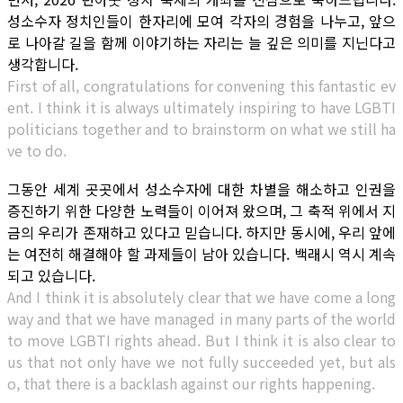
성소수자 정치인들이 한자리에 모여 각자의 경험을 나누고, 앞으
로 나아갈 길을 함께 이야기하는 자리는 늘 깊은 의미를 지닌다고
생각합니다.
First of all, congratulations for convening this fantastic ev
ent. I think it is always ultimately inspiring to have LGBTI
politicians together and to brainstorm on what we still ha
ve to do.
그동안 세계 곳곳에서 성소수자에 대한 차별을 해소하고 인권을
증진하기 위한 다양한 노력들이 이어져 왔으며, 그 축적 위에서 지
금의 우리가 존재하고 있다고 믿습니다. 하지만 동시에, 우리 앞에
는 여전히 해결해야 할 과제들이 남아 있습니다. 백래시 역시 계속
되고 있습니다.
And I think it is absolutely clear that we have come a long
way and that we have managed in many parts of the world
to move LGBTI rights ahead. But I think it is also clear to
us that not only have we not fully succeeded yet, but als
o, that there is a backlash against our rights happening.