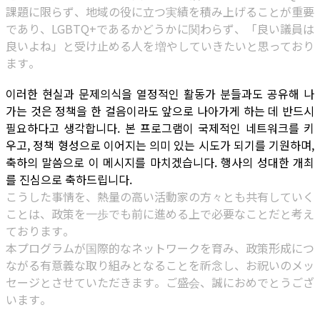
課題に限らず、地域の役に立つ実績を積み上げることが重要
であり、LGBTQ+であるかどうかに関わらず、「良い議員は
良いよね」と受け止める人を増やしていきたいと思っており
ます。
이러한 현실과 문제의식을 열정적인 활동가 분들과도 공유해 나
가는 것은 정책을 한 걸음이라도 앞으로 나아가게 하는 데 반드시
필요하다고 생각합니다. 본 프로그램이 국제적인 네트워크를 키
우고, 정책 형성으로 이어지는 의미 있는 시도가 되기를 기원하며,
축하의 말씀으로 이 메시지를 마치겠습니다. 행사의 성대한 개최
를 진심으로 축하드립니다.
こうした事情を、熱量の高い活動家の方々とも共有していく
ことは、政策を一歩でも前に進める上で必要なことだと考え
ております。
本プログラムが国際的なネットワークを育み、政策形成につ
ながる有意義な取り組みとなることを祈念し、お祝いのメッ
セージとさせていただきます。ご盛会、誠におめでとうござ
います。