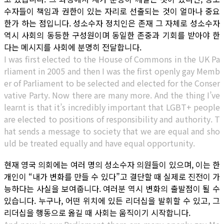
수자들이 책임과 권한이 있는 자리로 선출되는 것이 얼마나 중요
한가 하는 점입니다. 성소수자 정치인은 존재 그 자체로 성소수자
역시 사회의 동등한 구성원이며 동일한 존중과 기회를 받아야 한
다는 메시지를 사회에 분명히 전달합니다.
I was first elected to the House of Commons in the UK Pa
rliament in 2005 and then I was the first openly gay Memb
er of Parliament to be selected and elected for the Conser
vative Party. Now there are many more. And the thing I’ve
learnt is that it’s incredibly important that LGBT+ people
are elected to positions of responsibility and authority. T
hat sends a message to society that we are equal and sho
uld be treated equally and have equal opportunity.
현재 영국 의회에는 여러 명의 성소수자 의원들이 있으며, 이는 한
개인이 “내가 변화를 만들 수 있다”고 결단할 때 실제로 진전이 가
능하다는 사실을 보여줍니다. 여러분 역시 변화의 출발점이 될 수
있습니다. 누구나, 어떤 위치에 있든 리더십을 발휘할 수 있고, 그
리더십을 행동으로 옮길 때 사회는 움직이기 시작합니다.