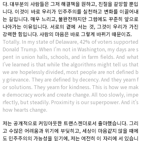
다. 대부분의 사람들은 그저 해결책을 원하고, 친절을 갈망할 뿐입
니다. 이것이 바로 우리가 민주주의를 실천하고 변화를 이끌어내
는 길입니다. 매우 느리고, 불완전하지만 그럼에도 꾸준히 앞으로
나아가는 이유입니다. 서로의 곁에 서는 것, 그것이 우리가 가진
강력한 힘입니다. 사람의 마음은 바로 그렇게 바뀌기 때문이죠.
Totally. In my state of Delaware, 42% of voters supported
Donald Trump. When I'm not in Washington, my days are s
pent in union halls, schools, and in farm fields. And what
I've learned is that while the algorithms might tell us that
we are hopelessly divided, most people are not defined b
y grievance. They are defined by decency. And they yearn f
or solutions. They yearn for kindness. This is how we mak
e democracy work and create change. All too slowly, impe
rfectly, but steadily. Proximity is our superpower. And it's
how hearts change.
저는 공개적으로 커밍아웃한 트랜스젠더로서 출마했습니다. 그리
고 수많은 어려움과 위기에 부딪히고, 세상이 마음같지 않을 때에
도 민주주의의 가능성을 믿기에, 저는 여전히 이 자리에 서 있습니