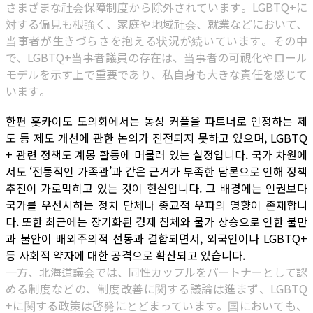
さまざまな社会保障制度から除外されています。LGBTQ+に
対する偏見も根強く、家庭や地域社会、就業などにおいて、
当事者が生きづらさを抱える状況が続いています。その中
で、LGBTQ+当事者議員の存在は、当事者の可視化やロール
モデルを示す上で重要であり、私自身も大きな責任を感じて
います。
한편 홋카이도 도의회에서는 동성 커플을 파트너로 인정하는 제
도 등 제도 개선에 관한 논의가 진전되지 못하고 있으며, LGBTQ
+ 관련 정책도 계몽 활동에 머물러 있는 실정입니다. 국가 차원에
서도 ‘전통적인 가족관’과 같은 근거가 부족한 담론으로 인해 정책
추진이 가로막히고 있는 것이 현실입니다. 그 배경에는 인권보다
국가를 우선시하는 정치 단체나 종교적 우파의 영향이 존재합니
다. 또한 최근에는 장기화된 경제 침체와 물가 상승으로 인한 불만
과 불안이 배외주의적 선동과 결합되면서, 외국인이나 LGBTQ+
등 사회적 약자에 대한 공격으로 확산되고 있습니다.
一方、北海道議会では、同性カップルをパートナーとして認
める制度などの、制度改善に関する議論は進まず、LGBTQ
+に関する政策は啓発にとどまっています。国においても、