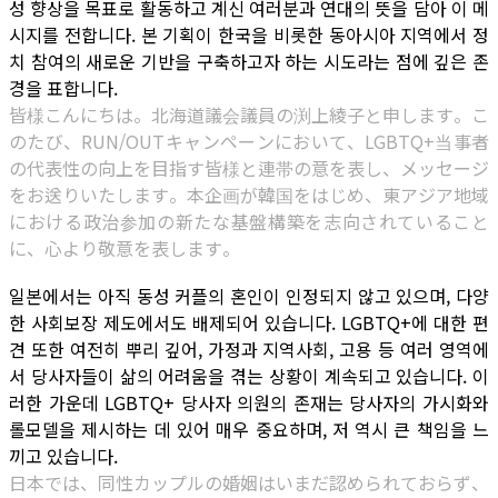
성 향상을 목표로 활동하고 계신 여러분과 연대의 뜻을 담아 이 메
시지를 전합니다. 본 기획이 한국을 비롯한 동아시아 지역에서 정
치 참여의 새로운 기반을 구축하고자 하는 시도라는 점에 깊은 존
경을 표합니다.
皆様こんにちは。北海道議会議員の渕上綾子と申します。こ
のたび、RUN/OUTキャンペーンにおいて、LGBTQ+当事者
の代表性の向上を目指す皆様と連帯の意を表し、メッセージ
をお送りいたします。本企画が韓国をはじめ、東アジア地域
における政治参加の新たな基盤構築を志向されていること
に、心より敬意を表します。
일본에서는 아직 동성 커플의 혼인이 인정되지 않고 있으며, 다양
한 사회보장 제도에서도 배제되어 있습니다. LGBTQ+에 대한 편
견 또한 여전히 뿌리 깊어, 가정과 지역사회, 고용 등 여러 영역에
서 당사자들이 삶의 어려움을 겪는 상황이 계속되고 있습니다. 이
러한 가운데 LGBTQ+ 당사자 의원의 존재는 당사자의 가시화와
롤모델을 제시하는 데 있어 매우 중요하며, 저 역시 큰 책임을 느
끼고 있습니다.
日本では、同性カップルの婚姻はいまだ認められておらず、