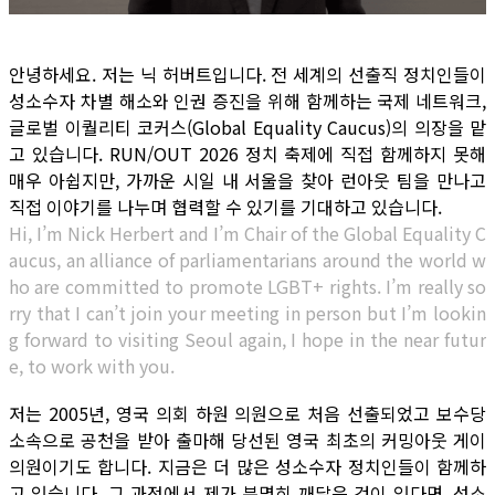
안녕하세요. 저는 닉 허버트입니다. 전 세계의 선출직 정치인들이
성소수자 차별 해소와 인권 증진을 위해 함께하는 국제 네트워크,
글로벌 이퀄리티 코커스(Global Equality Caucus)의 의장을 맡
고 있습니다. RUN/OUT 2026 정치 축제에 직접 함께하지 못해
매우 아쉽지만, 가까운 시일 내 서울을 찾아 런아웃 팀을 만나고
직접 이야기를 나누며 협력할 수 있기를 기대하고 있습니다.
Hi, I’m Nick Herbert and I’m Chair of the Global Equality C
aucus, an alliance of parliamentarians around the world w
ho are committed to promote LGBT+ rights. I’m really so
rry that I can’t join your meeting in person but I’m lookin
g forward to visiting Seoul again, I hope in the near futur
e, to work with you.
저는 2005년, 영국 의회 하원 의원으로 처음 선출되었고 보수당
소속으로 공천을 받아 출마해 당선된 영국 최초의 커밍아웃 게이
의원이기도 합니다. 지금은 더 많은 성소수자 정치인들이 함께하
고 있습니다. 그 과정에서 제가 분명히 깨달은 것이 있다면, 성소