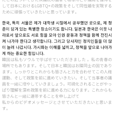
して日本におけるLGBTQ+の政策をそして同性婚を実現する
ために頑張っていきたいと思っています。
한국, 특히 서울은 제가 대학생 시절에서 공부했던 곳으로, 제 청
춘이 담겨 있는 특별한 장소이기도 합니다. 일본과 한국은 이웃 나
라로서 앞으로도 서로 힘을 모아 인권 운동과 정책을 함께 전진시
켜 나가야 한다고 생각합니다. 그리고 당사자인 정치인들을 더 많
이 늘려 나갑시다. 가시화는 이해를 넓히고, 정책을 앞으로 나아가
게 하는 중요한 힘입니다.
韓国は私もソウルで学ばせていただきました 。私の青春の
場所でもあります。そして日本と韓国はお隣同士の国であり
ます。しっかりとこれからも皆さんと力を合わせてこの人権
運動、そして政策を前に進めていきたい。そして当事者の議
員を一緒に増やしていきましょう。可視化されることがやっ
ぱり理解を深め政策を前に進める力になります。これからも
皆さんと一緒に連帯することを申し上げて
私からのビデオメッセージとさせていただきたいと思いま
す。