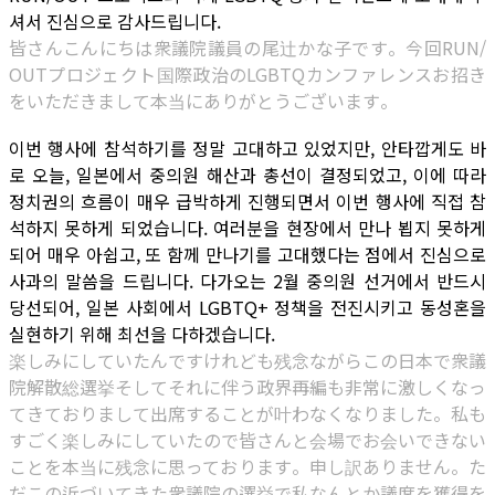
셔서 진심으로 감사드립니다.
皆さんこんにちは衆議院議員の尾辻かな子です。今回RUN/
OUTプロジェクト国際政治のLGBTQカンファレンスお招き
をいただきまして本当にありがとうございます。
이번 행사에 참석하기를 정말 고대하고 있었지만, 안타깝게도 바
로 오늘, 일본에서 중의원 해산과 총선이 결정되었고, 이에 따라
정치권의 흐름이 매우 급박하게 진행되면서 이번 행사에 직접 참
석하지 못하게 되었습니다. 여러분을 현장에서 만나 뵙지 못하게
되어 매우 아쉽고, 또 함께 만나기를 고대했다는 점에서 진심으로
사과의 말씀을 드립니다. 다가오는 2월 중의원 선거에서 반드시
당선되어, 일본 사회에서 LGBTQ+ 정책을 전진시키고 동성혼을
실현하기 위해 최선을 다하겠습니다.
楽しみにしていたんですけれども残念ながらこの日本で衆議
院解散総選挙そしてそれに伴う政界再編も非常に激しくなっ
てきておりまして出席することが叶わなくなりました。私も
すごく楽しみにしていたので皆さんと会場でお会いできない
ことを本当に残念に思っております。申し訳ありません。た
だこの近づいてきた衆議院の選挙で私なんとか議席を獲得を