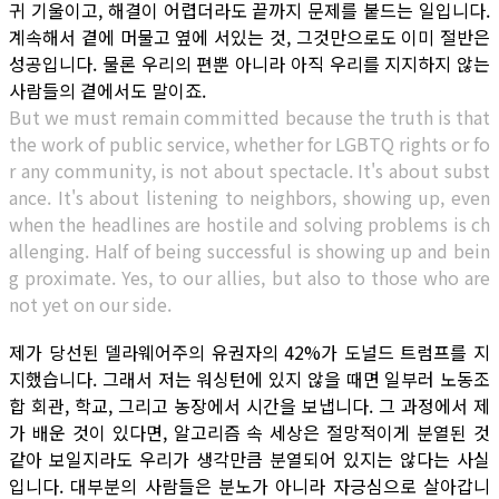
귀 기울이고, 해결이 어렵더라도 끝까지 문제를 붙드는 일입니다.
계속해서 곁에 머물고 옆에 서있는 것, 그것만으로도 이미 절반은
성공입니다. 물론 우리의 편뿐 아니라 아직 우리를 지지하지 않는
사람들의 곁에서도 말이죠.
But we must remain committed because the truth is that
the work of public service, whether for LGBTQ rights or fo
r any community, is not about spectacle. It's about subst
ance. It's about listening to neighbors, showing up, even
when the headlines are hostile and solving problems is ch
allenging. Half of being successful is showing up and bein
g proximate. Yes, to our allies, but also to those who are
not yet on our side.
제가 당선된 델라웨어주의 유권자의 42%가 도널드 트럼프를 지
지했습니다. 그래서 저는 워싱턴에 있지 않을 때면 일부러 노동조
합 회관, 학교, 그리고 농장에서 시간을 보냅니다. 그 과정에서 제
가 배운 것이 있다면, 알고리즘 속 세상은 절망적이게 분열된 것
같아 보일지라도 우리가 생각만큼 분열되어 있지는 않다는 사실
입니다. 대부분의 사람들은 분노가 아니라 자긍심으로 살아갑니