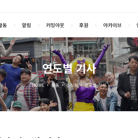
활동
알림
커밍아웃
후원
아카이브
연도별 기사
HOME
활동
소식지
연도별 기사