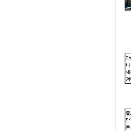
광
나
해
켜
출
당
동