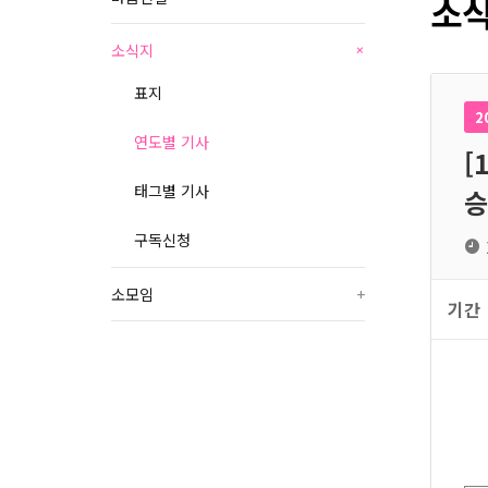
소식
소식지
+
표지
2
연도별 기사
[
태그별 기사
승
구독신청
소모임
+
기간