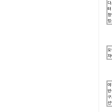
다
터
졌
렀
오
자
여
반
구
선