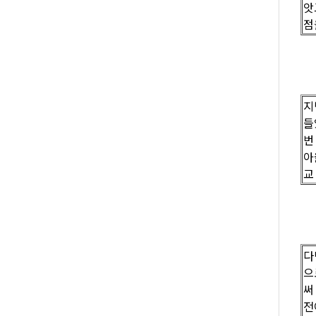
앗
점
지
들
번
아
교
다
으
써
전