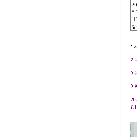
2
리
대
항
* 
기독
이동
이동
2
7.1