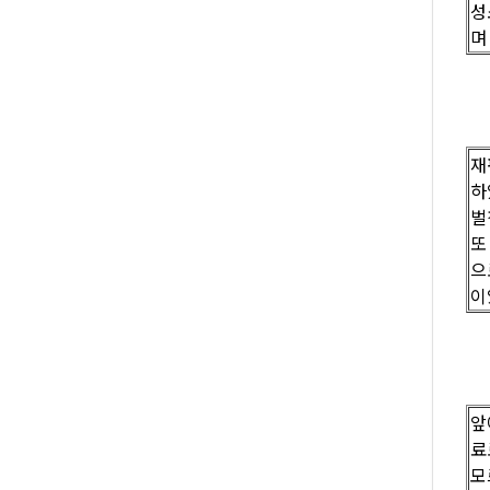
성
며
재
하
벌
또
으
이
앞
료
모