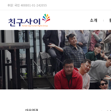
후원: 국민 408801-01-242055
소개
마음연결