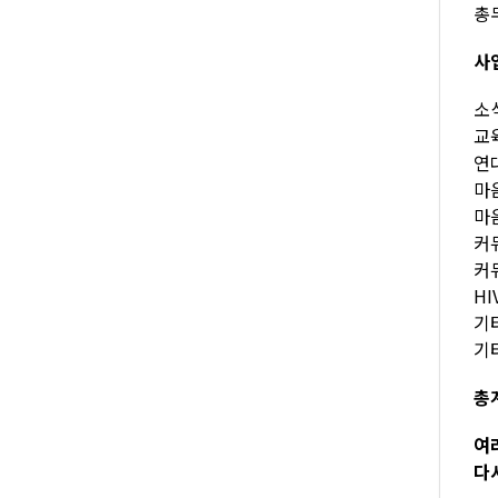
총무
사
소식
교육
연대
마음
마음
커뮤
커뮤
HI
기타
기타
총계
여
다