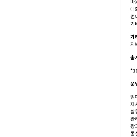
마음
대화
런아
기타
기
지보
총계
*1
운
임대
제세
활동
관리
광고
통신