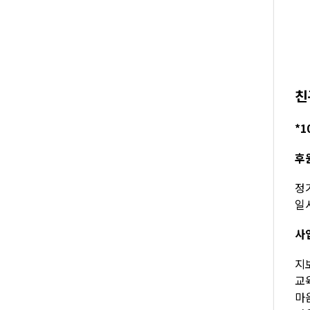
친
*1
후
정기
일시
사
지보
교육
마음