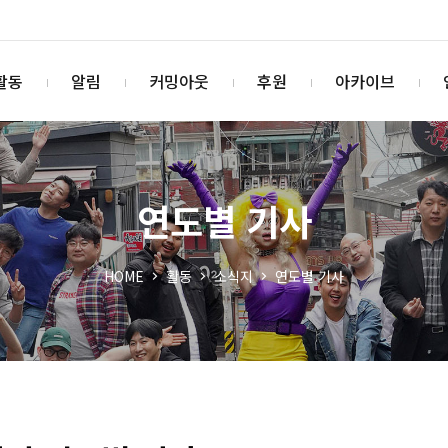
활동
알림
커밍아웃
후원
아카이브
연도별 기사
HOME
활동
소식지
연도별 기사