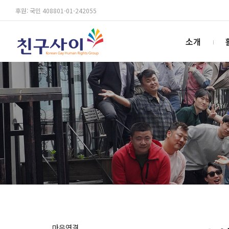
후원: 국민 408801-01-242055
소개
마음연결