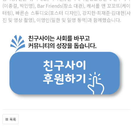
(이종걸, 박민영), Bar Friends(장소 대관), 캐서롤 앤 꼬꼬뜨(케이
터링), 빠른손 스튜디오(포스터 디자인), 강지헌·최재준·김대현(사
진 및 영상 촬영), 이영인(일한 및 일영 통역)과 함께했습니다.
목록