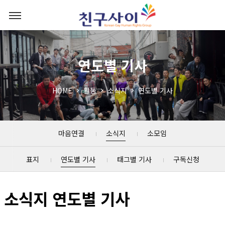
연도별 기사
HOME
활동
소식지
연도별 기사
마음연결
소식지
소모임
표지
연도별 기사
태그별 기사
구독신청
소식지 연도별 기사