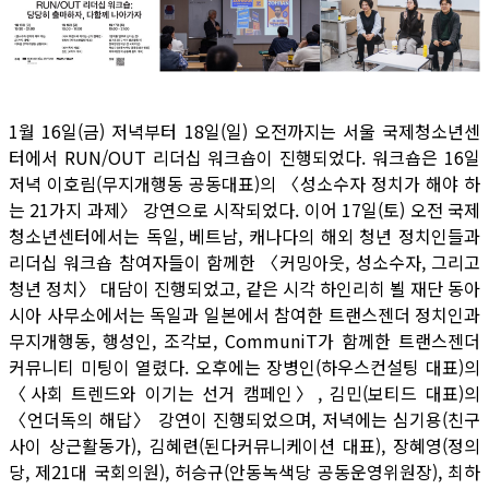
1월 16일(금) 저녁부터 18일(일) 오전까지는 서울 국제청소년센
터에서 RUN/OUT 리더십 워크숍이 진행되었다. 워크숍은 16일
저녁 이호림(무지개행동 공동대표)의 〈성소수자 정치가 해야 하
는 21가지 과제〉 강연으로 시작되었다. 이어 17일(토) 오전 국제
청소년센터에서는 독일, 베트남, 캐나다의 해외 청년 정치인들과
리더십 워크숍 참여자들이 함께한 〈커밍아웃, 성소수자, 그리고
청년 정치〉 대담이 진행되었고, 같은 시각 하인리히 뵐 재단 동아
시아 사무소에서는 독일과 일본에서 참여한 트랜스젠더 정치인과
무지개행동, 행성인, 조각보, CommuniT가 함께한 트랜스젠더
커뮤니티 미팅이 열렸다. 오후에는 장병인(하우스컨설팅 대표)의
〈사회 트렌드와 이기는 선거 캠페인〉, 김민(보티드 대표)의
〈언더독의 해답〉 강연이 진행되었으며, 저녁에는 심기용(친구
사이 상근활동가), 김혜련(된다커뮤니케이션 대표), 장혜영(정의
당, 제21대 국회의원), 허승규(안동녹색당 공동운영위원장), 최하