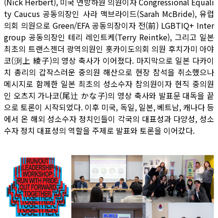
(Nick Herbert), 미국 연방하원 의원이자 Congressional Equali
ty Caucus 공동의장인 사라 맥브라이드(Sarah McBride), 유럽
의회 의원으로 Green/EFA 공동의장이자 전(前) LGBTIQ+ Inter
group 공동의장인 테리 레인트케(Terry Reintke), 그리고 일본
최초의 트랜스젠더 광역의원인 홋카이도의회 의원 후치가미 아야
코(渕上 綾子)의 영상 축사가 이어졌다. 마지막으로 일본 다카이
치 총리의 갑작스러운 중의원 해산으로 현장 참석을 취소했으나
메시지로 함께한 일본 최초의 성소수자 참의원이자 현직 중의원
인 오츠지 가나코(尾辻 かな子)의 영상 축사와 발표문 대독을 끝
으로 토론이 시작되었다. 이후 미국, 독일, 일본, 베트남, 캐나다 등
에서 온 해외 성소수자 정치인들이 각국의 대표성과 다양성, 성소
수자 정치 대표성의 역할을 주제로 발표와 토론을 이어갔다.