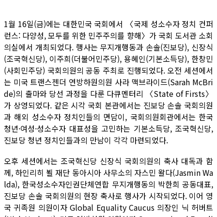
1월 16일(금)에는 대한민국 국회에서 〈국제 성소수자 정치 컨퍼
런스: 다양성, 모두를 위한 민주주의를 향해〉가 국회 도서관 소회
의실에서 개최되었다. 행사는 무지개행동과 손솔(진보당), 신장식
(조국혁신당), 이주희(더불어민주당), 용혜인(기본소득당), 한창민
(사회민주당) 국회의원의 공동 주최로 진행되었다. 오전 세션에서
는 미국 트랜스젠더 연방하원의원 사라 맥브라이드(Sarah McBri
de)의 출마와 당선 과정을 다룬 다큐멘터리 〈State of Firsts〉
가 상영되었다. 같은 시각 국회 본관에서는 진보당 손솔 국회의원
과 해외 성소수자 정치인들의 면담이, 국회의원회관에서는 한국
청년·여성·성소수자 대표성을 고민하는 기본소득당, 조국혁신당,
진보당 청년 정치인들과의 만남이 각각 마련되었다.
오후 세션에서는 조국혁신당 신장식 국회의원의 축사 대독과 함
께, 하인리히 뵐 재단 동아시아 사무소의 자스민 왈다(Jasmin Wa
lda), 한국성소수자인권단체연합 무지개행동의 박한희 공동대표,
진보당 손솔 국회의원의 현장 축사로 행사가 시작되었다. 이어 영
국 귀족원 의원이자 Global Equality Caucus 의장인 닉 허버트