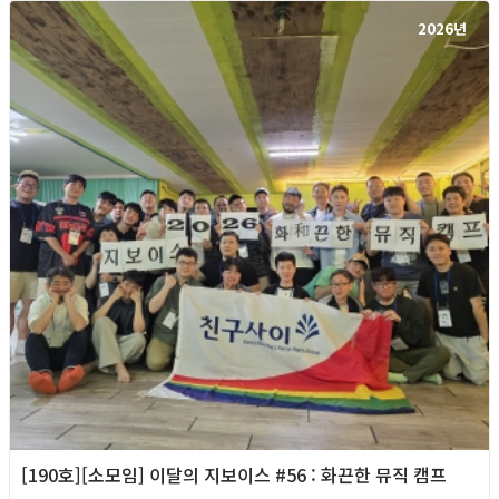
2026년
[190호][소모임] 이달의 지보이스 #56 : 화끈한 뮤직 캠프