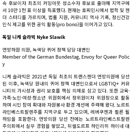
속 후보이자 최초의 커밍아웃 성소수자 후보로 출마해 지역구에
서 10만 1천 표 이상을 득표했다. 현재는 호찌민시에서 법학 및 젠
더 스터디를 가르치며, 법률 지원, 커뮤니티 역사 기록, 정신건강
인식 제고를 위한 공익 활동(pro bono)을 이어가고 있다.
독일 니케 슬라빅 Nyke Slawik
연방하원 의원, 녹색당 퀴어 정책 담당 대변인
Member of the German Bundestag, Envoy for Queer Polic
y
니케 슬라빅은 2021년 독일 최초의 트랜스젠더 연방의원에 당선
된 이후, 녹색당 원내의 퀴어 정책 대변인으로서 LGBTIQ+ 커뮤
니티의 가시성과 권리 보호를 핵심 의제로 삼고 있다. 또한 교육·
가족·노인·여성·청소년 위원회에서 정위원이자 위원장으로 활동
하며 시민 참여 확대와 자원봉사 환경 개선에 주력해 왔다. 노르트
라인베스트팔렌주를 지역구로 두고 있으며, 레버쿠젠과 쾰른 뮐
하임을 포함한다. 연방의원 당선 전에는 노르트라인베스트팔렌
주의회에서 실무 경험을 쌓았고, 뒤셀도르프 하인리히 하이네 대