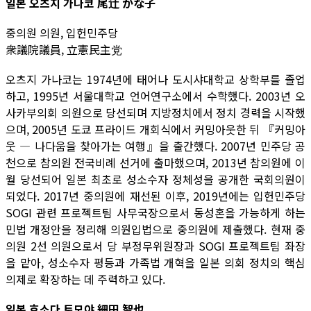
일본 오츠지 가나코 尾辻 かな子
중의원 의원, 입헌민주당
衆議院議員, 立憲民主党
오츠지 가나코는 1974년에 태어나 도시샤대학교 상학부를 졸업
하고, 1995년 서울대학교 언어연구소에서 수학했다. 2003년 오
사카부의회 의원으로 당선되며 지방정치에서 정치 경력을 시작했
으며, 2005년 도쿄 프라이드 개회식에서 커밍아웃한 뒤 『커밍아
웃 ― 나다움을 찾아가는 여행』을 출간했다. 2007년 민주당 공
천으로 참의원 전국비례 선거에 출마했으며, 2013년 참의원에 이
월 당선되어 일본 최초로 성소수자 정체성을 공개한 국회의원이
되었다. 2017년 중의원에 재선된 이후, 2019년에는 입헌민주당
SOGI 관련 프로젝트팀 사무국장으로서 동성혼을 가능하게 하는
민법 개정안을 정리해 의원입법으로 중의원에 제출했다. 현재 중
의원 2선 의원으로서 당 부정무위원장과 SOGI 프로젝트팀 좌장
을 맡아, 성소수자 평등과 가족법 개혁을 일본 의회 정치의 핵심
의제로 확장하는 데 주력하고 있다.
일본 호소다 토모야 細田 智也