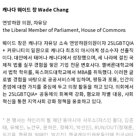
캐나다 웨이드 창 Wade Chang
연방하원 의원, 자유당
the Liberal Member of Parliament, House of Commons
웨이드 창은 캐나다 자유당 소속 연방하원의원이자 2SLGBTQIA
+ 커뮤니티의 일원으로 캐나다 최초의 아시아계 성소수자 선출직
이다. 대만에서 태어나 캐나다에서 성장했으며, 세 나라에 걸친 국
제적 법률 실무 경험을 쌓은 기업 전문 변호사다. 멜버른대학교에
서 법학 학위를, 옥스퍼드대학교에서 MBA를 취득했다. 이러한 글
로벌 경험을 바탕으로 공공서비스에 임하며, 평등과 포용, 인간의
존엄에 대한 가치를 중심에 두고 의정 활동을 하고 있다. 의회에서
는 2SLGBTQIA+ 공동체의 회복력 강화, 혐오와 차별 대응, 사회
혁신을 통한 지역사회 강화 정책을 옹호하고 있다.
* 본 행사는 하인리히 뵐 재단 동아시아 사무소(자스민 왈다, 김준
태, 유혜진, 노건우, 윤하은, 정혜지, 박선민), RUN/OUT(정재훈,
심기용, 한윤하, 박태민, 박기진), 한국게이인권운동단체 친구사이