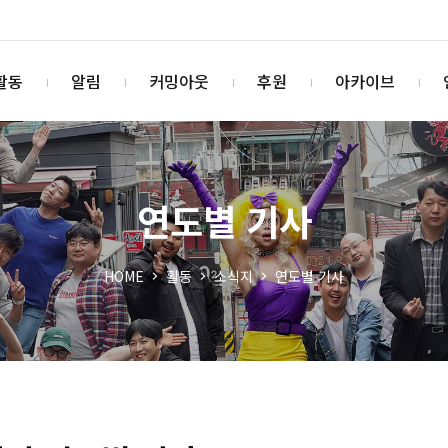
활동
알림
커밍아웃
후원
아카이브
연도별 기사
HOME
활동
소식지
연도별 기사