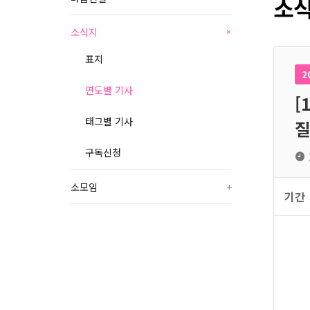
소식
소식지
+
표지
2
연도별 기사
[
태그별 기사
질
구독신청
소모임
+
기간