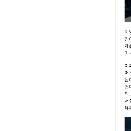
이
칭
제
기
이
어
원
견
의
서
유