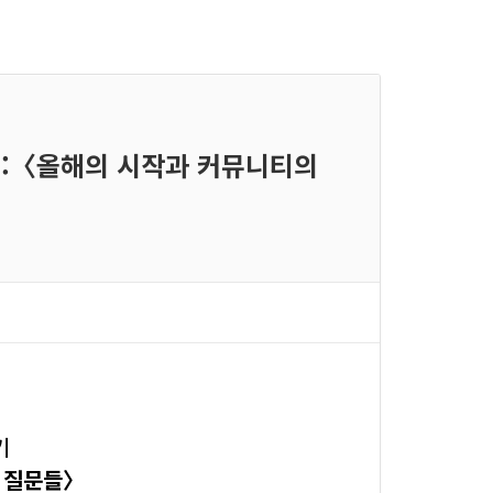
기 :〈올해의 시작과 커뮤니티의
기
 질문들〉