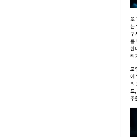
또
는
구
를
한
려
모
에
의
드
주