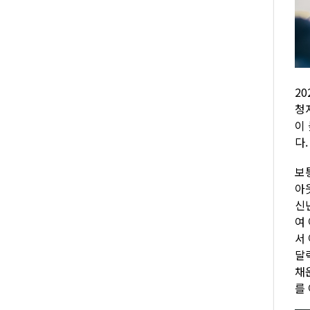
2
청
이
다
보
아
신
여
서
달
채
를