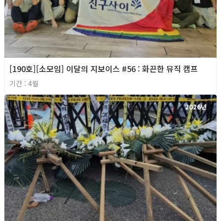
[190호][소모임] 이달의 지보이스 #56 : 화끈한 뮤직 캠프
기간 : 4월
2026년