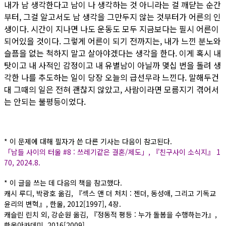
내가 남 생각한다고 남이 나 생각하는 것 아니라는 걸 깨닫는 순간
부터, 그걸 알고서도 남 생각을 그만두지 않는 것부터가 어른의 인
생이다. 시간이 지나면 나도 운동도 모두 지금보다는 필시 어른이
되어있을 것이다. 그렇게 어른이 되기 전까지는, 내가 느낀 분노와
슬픔을 없는 척하지 말고 살아야겠다는 생각을 한다. 이게 혹시 내
탓이고 내 사적인 감정이고 내 유별남이 아닐까 몇십 번을 돌려 생
각한 나를 추도하는 일이 당장 오늘의 급선무라 느낀다. 말해두건
대 그때의 일은 전혀 괜찮지 않았고, 사람이라면 모름지기 겪어서
는 안되는 불평등이었다.
* 이 문제에 대해 필자가 쓴 다른 기사는 다음이 참고된다.
「남들 사이의 터울 #8 : 쓰레기같은 결혼/제도」, 『친구사이 소식지』 1
70, 2024.8.
* 이 글을 쓰는 데 다음의 책을 참고했다.
캐시 루디, 박광호 옮김, 『섹스 앤 더 처치 : 젠더, 동성애, 그리고 기독교
윤리의 변혁』, 한울, 2012[1997], 4장.
캐슬린 린치 외, 강순원 옮김, 『정동적 평등 : 누가 돌봄을 수행하는가』,
한울아카데미, 2016[2009].