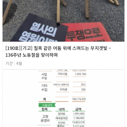
[190호][기고] 칠흑 같은 어둠 위에 스며드는 무지갯빛 –
136주년 노동절을 맞이하며
기간 : 4월
2026년