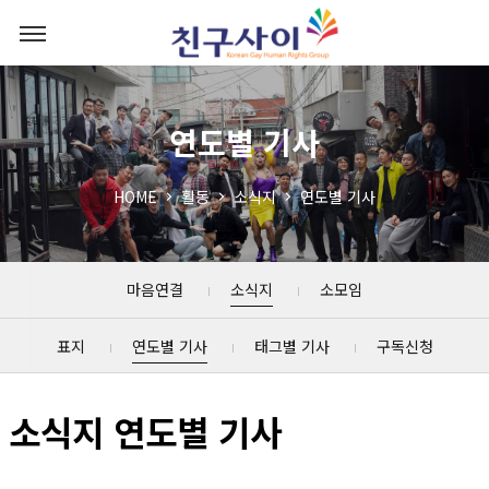
연도별 기사
HOME
활동
소식지
연도별 기사
마음연결
소식지
소모임
표지
연도별 기사
태그별 기사
구독신청
소식지 연도별 기사