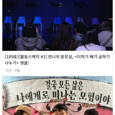
[189호][활동스케치 #1] 언니의 분장실, <더하기 빼기 곱하기
나누기> 앵콜!
기간 : 3월
2026년