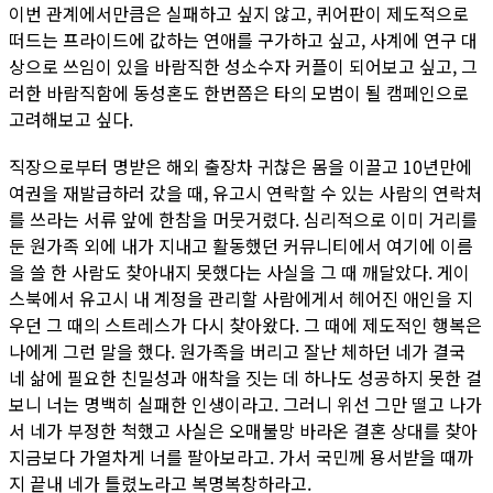
이번 관계에서만큼은 실패하고 싶지 않고, 퀴어판이 제도적으로
떠드는 프라이드에 값하는 연애를 구가하고 싶고, 사계에 연구 대
상으로 쓰임이 있을 바람직한 성소수자 커플이 되어보고 싶고, 그
러한 바람직함에 동성혼도 한번쯤은 타의 모범이 될 캠페인으로
고려해보고 싶다.
직장으로부터 명받은 해외 출장차 귀찮은 몸을 이끌고 10년만에
여권을 재발급하러 갔을 때, 유고시 연락할 수 있는 사람의 연락처
를 쓰라는 서류 앞에 한참을 머뭇거렸다. 심리적으로 이미 거리를
둔 원가족 외에 내가 지내고 활동했던 커뮤니티에서 여기에 이름
을 쓸 한 사람도 찾아내지 못했다는 사실을 그 때 깨달았다. 게이
스북에서 유고시 내 계정을 관리할 사람에게서 헤어진 애인을 지
우던 그 때의 스트레스가 다시 찾아왔다. 그 때에 제도적인 행복은
나에게 그런 말을 했다. 원가족을 버리고 잘난 체하던 네가 결국
네 삶에 필요한 친밀성과 애착을 짓는 데 하나도 성공하지 못한 걸
보니 너는 명백히 실패한 인생이라고. 그러니 위선 그만 떨고 나가
서 네가 부정한 척했고 사실은 오매불망 바라온 결혼 상대를 찾아
지금보다 가열차게 너를 팔아보라고. 가서 국민께 용서받을 때까
지 끝내 네가 틀렸노라고 복명복창하라고.