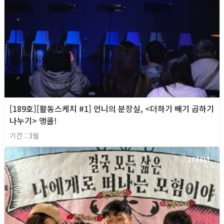
[189호][활동스케치 #1] 언니의 분장실, <더하기 빼기 곱하기
나누기> 앵콜!
기간 : 3월
2026년