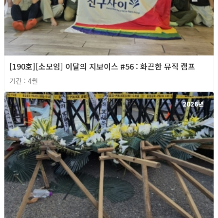
[190호][소모임] 이달의 지보이스 #56 : 화끈한 뮤직 캠프
기간 : 4월
2026년