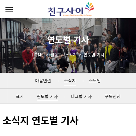
연도별 기사
HOME
활동
소식지
연도별 기사
마음연결
소식지
소모임
표지
연도별 기사
태그별 기사
구독신청
소식지 연도별 기사