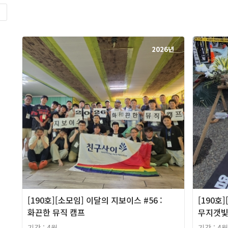
록
2026년
[190호][소모임] 이달의 지보이스 #56 :
[190호
화끈한 뮤직 캠프
무지갯빛
기간 : 4월
기간 : 4월