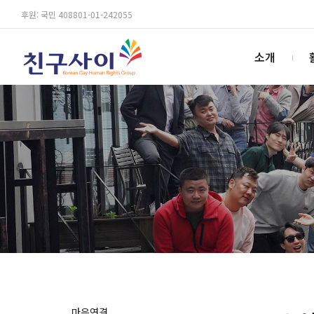
후원: 국민 408801-01-242055
소개
마음연결