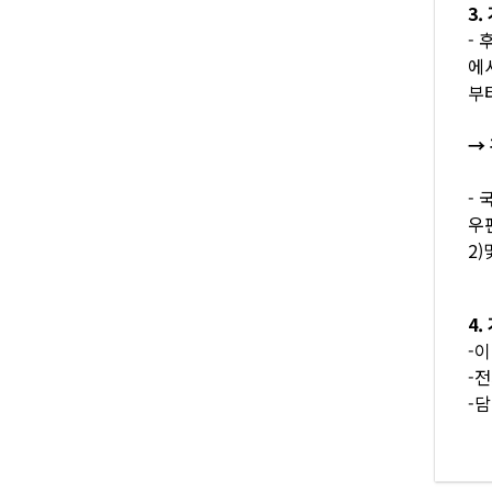
3
-
에
부
→
-
우편
2)
4
-이
-전
-