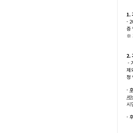
1
- 
증
※
2
-
제
청
-
후
서
시
- 