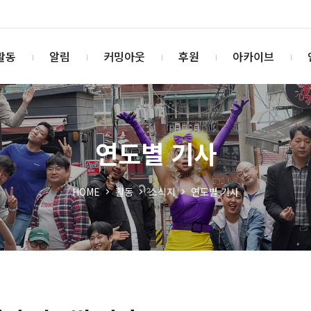
활동
알림
커밍아웃
후원
아카이브
연도별 기사
HOME
활동
소식지
연도별 기사