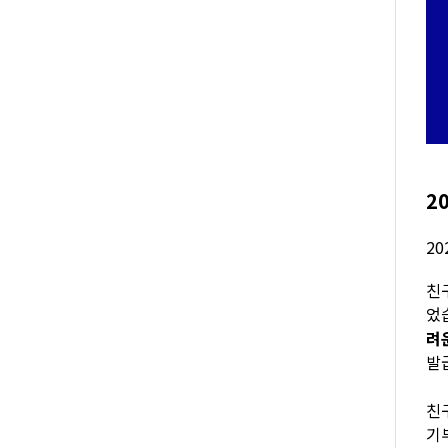
2
2
친
었
려
발
친
기