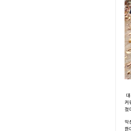
대
커
졌
막
한