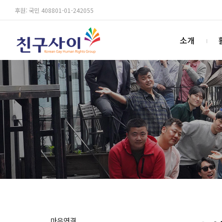
후원: 국민 408801-01-242055
소개
마음연결