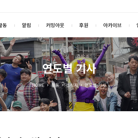
활동
알림
커밍아웃
후원
아카이브
연도별 기사
HOME
활동
소식지
연도별 기사