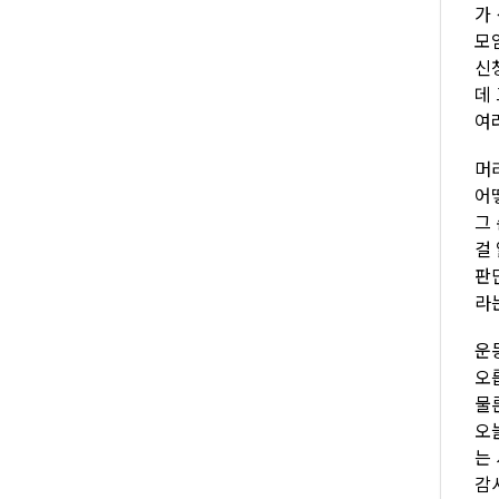
가
모
신
데
여
머
어
그
걸
판
라
운
오
물
오
는
감