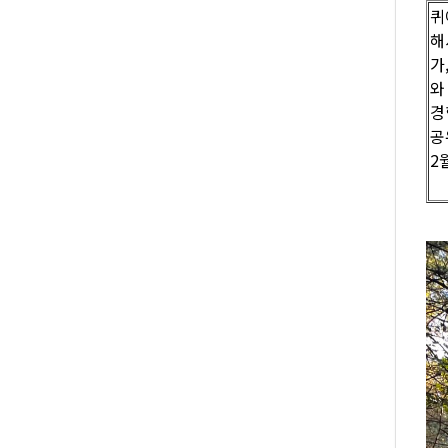
퀴
해
가
와
경
공
2