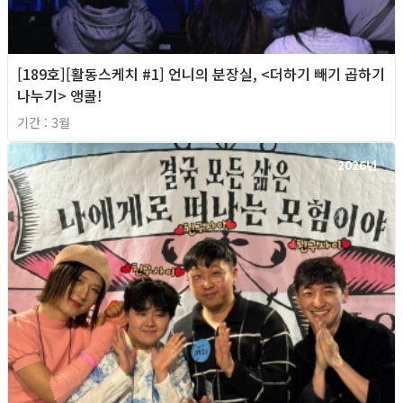
[189호][활동스케치 #1] 언니의 분장실, <더하기 빼기 곱하기
나누기> 앵콜!
기간 : 3월
2026년