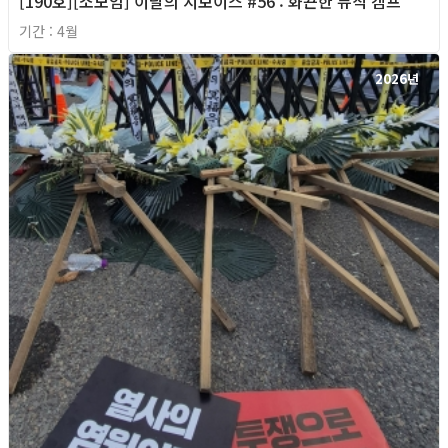
[190호][소모임] 이달의 지보이스 #56 : 화끈한 뮤직 캠프
기간 : 4월
2026년