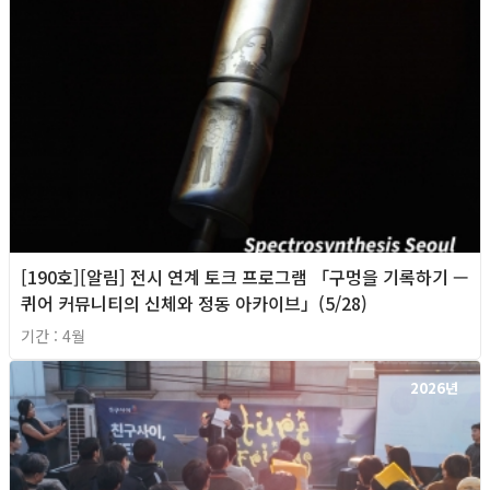
[190호][알림] 전시 연계 토크 프로그램 「구멍을 기록하기 —
퀴어 커뮤니티의 신체와 정동 아카이브」(5/28)
기간 : 4월
2026년