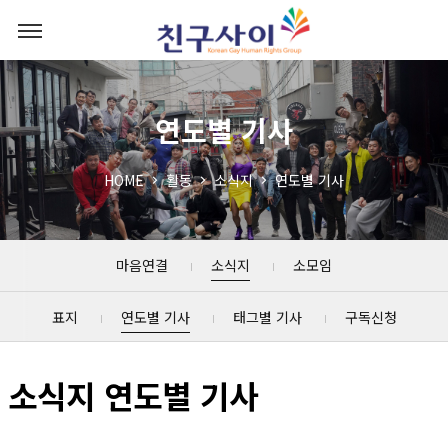
연도별 기사
HOME
활동
소식지
연도별 기사
마음연결
소식지
소모임
표지
연도별 기사
태그별 기사
구독신청
소식지 연도별 기사