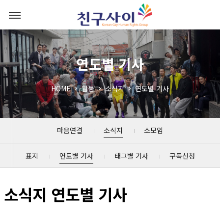
연도별 기사
HOME
활동
소식지
연도별 기사
마음연결
소식지
소모임
표지
연도별 기사
태그별 기사
구독신청
소식지 연도별 기사