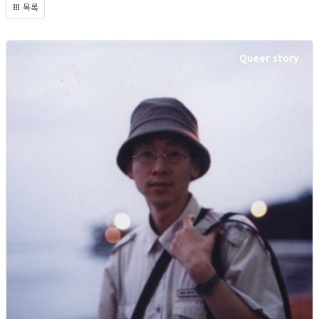
목록
Queer story