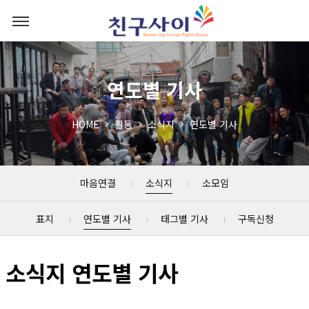
연도별 기사
HOME
활동
소식지
연도별 기사
마음연결
소식지
소모임
표지
연도별 기사
태그별 기사
구독신청
소식지 연도별 기사