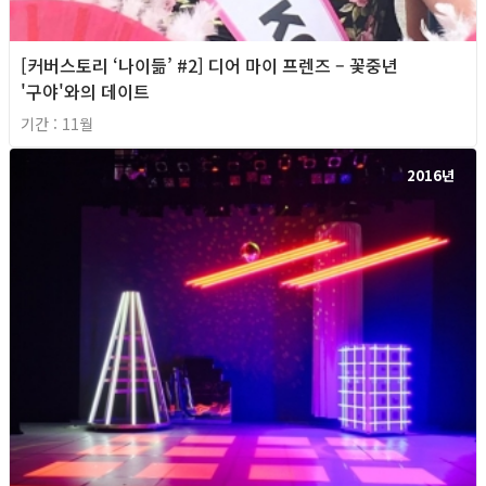
[커버스토리 ‘나이듦’ #2] 디어 마이 프렌즈 – 꽃중년
'구야'와의 데이트
기간 : 11월
2016년