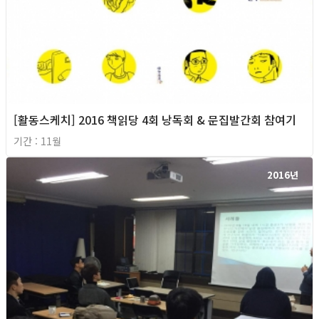
[활동스케치] 2016 책읽당 4회 낭독회 & 문집발간회 참여기
기간 : 11월
2016년