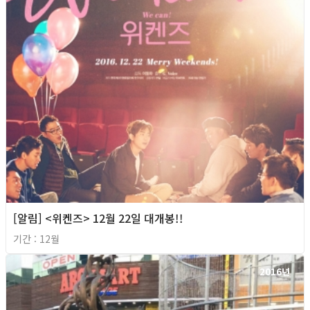
[알림] <위켄즈> 12월 22일 대개봉!!
기간 : 12월
2016년