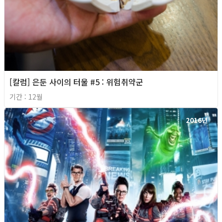
[칼럼] 은둔 사이의 터울 #5 : 위험취약군
기간 : 12월
2016년