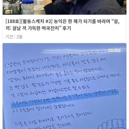
[188호][활동스케치 #2] 농익은 한 해가 되기를 바라며 “설,
끼: 설날 끼 가득한 떡국잔치” 후기
기간 : 2월
2026년