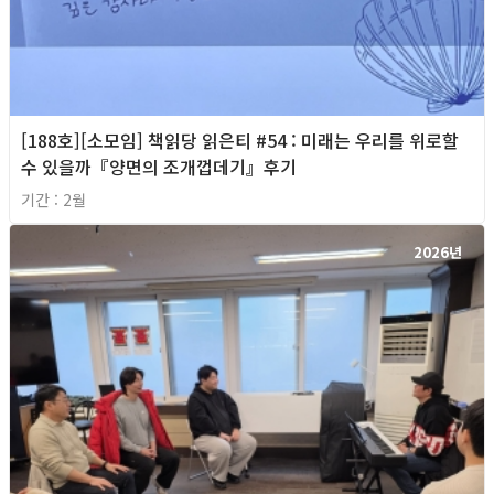
[188호][소모임] 책읽당 읽은티 #54 : 미래는 우리를 위로할
수 있을까『양면의 조개껍데기』후기
기간 : 2월
2026년