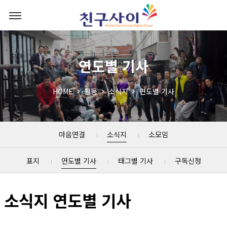
연도별 기사
HOME
활동
소식지
연도별 기사
마음연결
소식지
소모임
표지
연도별 기사
태그별 기사
구독신청
소식지 연도별 기사