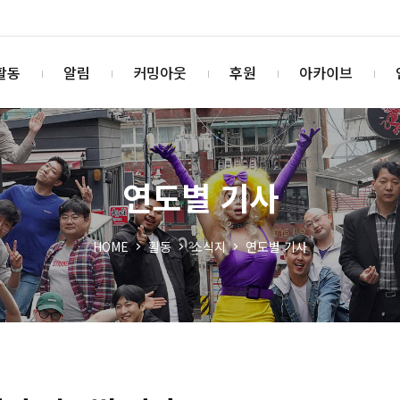
활동
알림
커밍아웃
후원
아카이브
연도별 기사
HOME
활동
소식지
연도별 기사