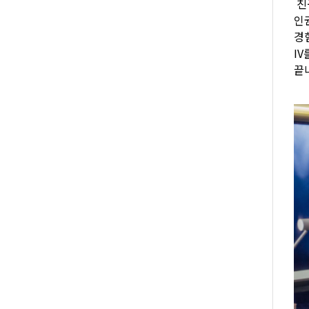
친구
인
경
I
끝