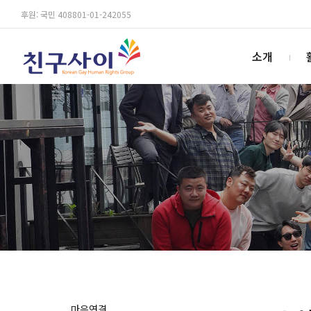
후원: 국민 408801-01-242055
소개
마음연결