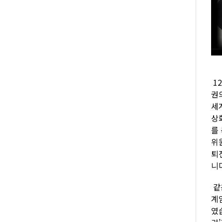
1
권
세
상
를
위
퇴
니
같
계
였