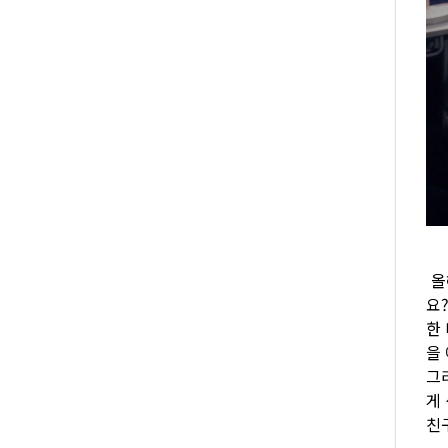
올
요
한
을
그
게
친