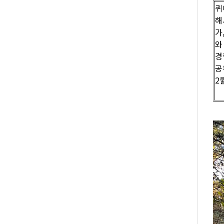
퀴
해
가
와
경
공
2