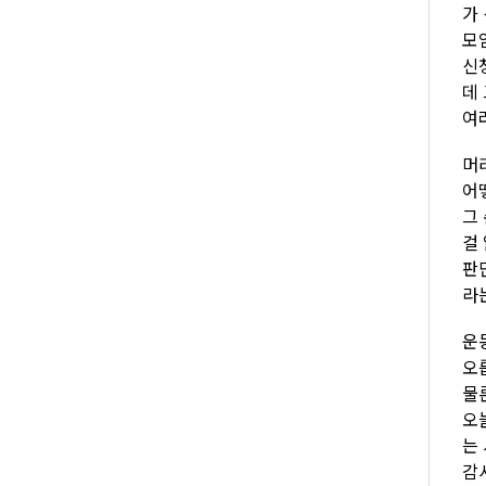
가
모
신
데
여
머
어
그
걸
판
라
운
오
물
오
는
감