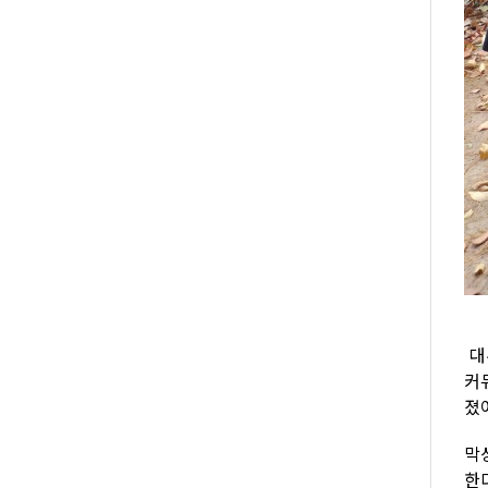
대
커
졌
막
한