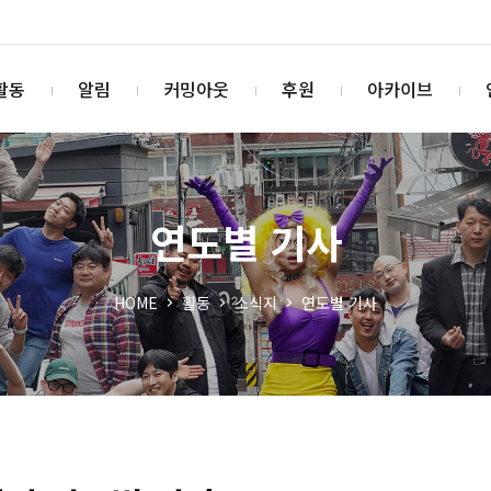
활동
알림
커밍아웃
후원
아카이브
연도별 기사
HOME
활동
소식지
연도별 기사