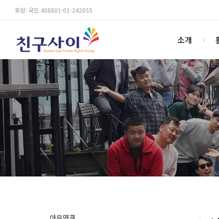
후원: 국민 408801-01-242055
소개
마음연결