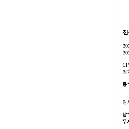
친
20
20
1
정
콩*
일
남*
무