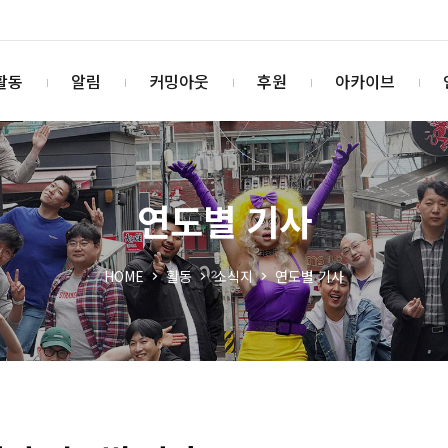
활동
알림
커밍아웃
후원
아카이브
연도별 기사
HOME
활동
소식지
연도별 기사