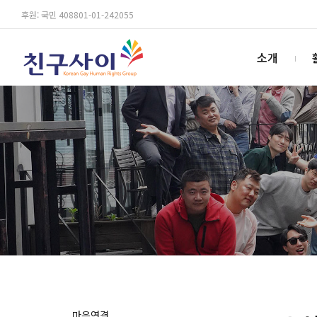
후원: 국민 408801-01-242055
소개
마음연결