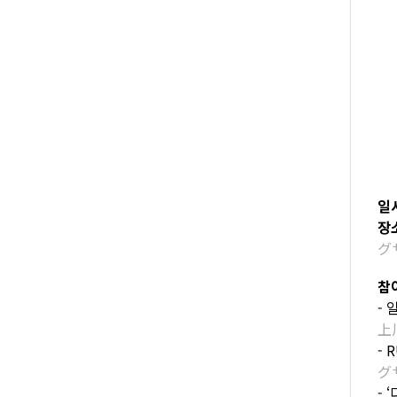
일
장
グ
참
- 
上
-
グ
-