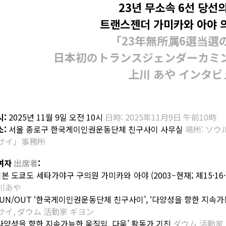
23년 무소속 6선 당선의
트랜스젠더 가미카와 아야 
「23年無所属6選当選
日本初のトランスジェンダーカミ
上川 あや インタビ
시:
2025년 11월 9일 오전 10시
日時: 2025年11月9日 午前10時
소:
서울 종로구 한국게이인권운동단체 친구사이 사무실
場所: ソ
サイ」事務所
여자
出席者
:
일본 도쿄도 세타가야구 구의원 가미카와 아야 (2003–현재; 제15·16·17
川あや
 RUN/OUT ‘한국게이인권운동단체 친구사이’, ‘다양성을 향한 지속가
サイ, ダウム 活動家 ギヨン
 ‘다양성을 향한 지속가능한 움직임, 다움’ 활동가 기진
ダウム 活動家