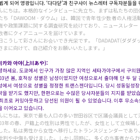
 뵙게 되어 영광입니다. ‘다다닫’과 친구사이 뉴스레터 구독자분들을
んにちは。本格的なインタビューに先立ち、まずは私たちの団
たち「DAWOOM - ダウム」は、韓国で青年性少数者の人権
権や政策課題に関する調査研究を続けており、ニュースレター「D
数者にクィアニュースを届けています。
日こうして彩さんにお会いでき光栄です。「DADADAT(ダダ
さまに向けて、自己紹介をお願いいたします。」
미카와 아야(上川あや):
녕하세요. 도쿄에서 인구가 가장 많은 지역인 세타가야구에서 구의원
003년 봄, 호적상 성별은 남성이었지만 여성으로서 출마해 단 두 달
성에서 여성으로 성별을 정정한 트랜스젠더입니다. 당시 성동일성장
략을 받기도 했지만, 한편으로는 수많은 당사자분들의 지지를 받았습니다
 최초로 커밍아웃하고 당선된 의원이 될 수 있었습니다. 이후 무소속으
을 이어오고 있습니다.
んにちは。東京で最も人口の多い世田谷区で区議会議員として
003年の春、戸籍上の性別は男性でしたが、女性として立候補
した。私は男性から女性へ移行したトランスジェンダーであり
批判や中傷も受けました。しかし同時に、多くの当事者から力