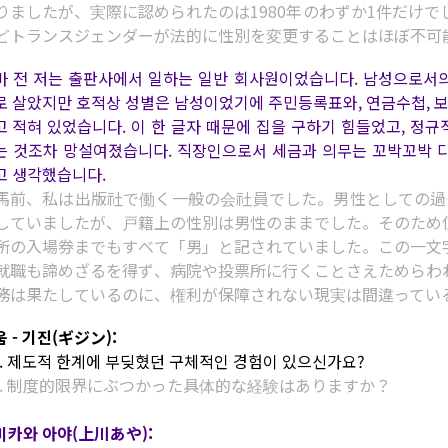
りましたが、実際に認められたのは1980年のわずか1件だけで
どトランスジェンダーが法的に性別を変更することはほぼ不可
마 전 저는 출판사에서 일하는 일반 회사원이었습니다. 남성으로서의
로 살았지만 호적상 성별은 남성이었기에 주민등록표와, 연금수첩, 보험
고 적혀 있었습니다. 이 한 글자 때문에 집을 구하기 힘들었고, 정규
는 것조차 망설여졌습니다. 직장인으로서 세금과 의무는 꼬박꼬박 
고 생각했습니다.
馬前、私は出版社で働く一般の会社員でした。男性としての過
していましたが、戸籍上の性別は男性のままでした。そのため
所の入場券までもすべて「男」と記されていました。この一文
就職も諦めざるを得ず、病院や投票所に行くことさえためらわ
務は果たしているのに、権利が保障されない現実は間違ってい
 - 기진(ギジン):
2. 제도적 한계에 부딪혔던 구체적인 경험이 있으신가요?
2. 制度的限界にぶつかった具体的な経験はありますか？
미카와 아야(上川あや):