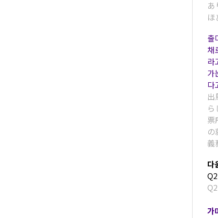
あ
ほ
출
채
라
가
다
出
ら
票
の
義
다움
Q
Q
가