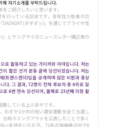
 위해 자기소개를 부탁드립니다.
体をご紹介したいと思います。
活動を行っている団体です。青年性少数者の労
ADADAT(ダダダッ)」を通じてアライや性
ダッ)」とチングサイのニュースレター購読者の
으로 활동하고 있는 가미카와 아야입니다. 저는
 간의 짧은 선거 운동 끝에 당선되었습니다. 저는
애(트랜스젠더)임을 공개하며 많은 비판과 중상
. 그 결과, 72명의 전체 후보자 중 6위로 일
로 6번 연속 당선되어, 올해로 23년째 의정 활
活動している上川あやです。
し、わずか2か月の短い選挙運動を経て当選し
、当時カミングアウトを公表したことで多く
強い支持をいただき、72名の候補者の中で6