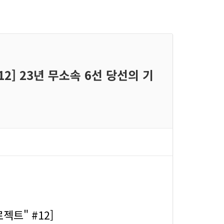
12] 23년 무소속 6선 당선의 기
젝트" #12]