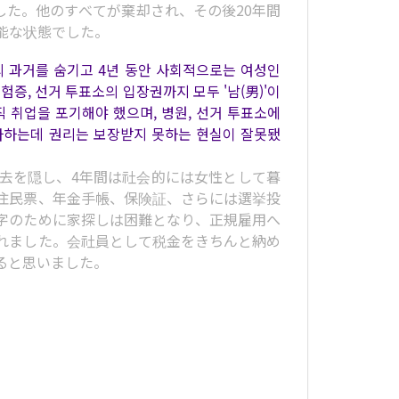
した。他のすべてが棄却され、その後20年間
能な状態でした。
 과거를 숨기고 4년 동안 사회적으로는 여성인
증, 선거 투표소의 입장권까지 모두 '남(男)'이
직 취업을 포기해야 했으며, 병원, 선거 투표소에
다하는데 권리는 보장받지 못하는 현실이 잘못됐
去を隠し、4年間は社会的には女性として暮
住民票、年金手帳、保険証、さらには選挙投
字のために家探しは困難となり、正規雇用へ
れました。会社員として税金をきちんと納め
ると思いました。