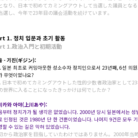
となり、日本で初めてカミングアウトして当選した議員となる
当選し、今年で23年目の議会活動を続けています。
art 1. 정치 입문과 초기 활동
art 1.政治入門と初期活動
 - 기진(ギジン):
1. 일본 최초로 커밍아웃한 성소수자 정치인으로서 23년째, 6선 의
가 무엇이었나요?
1. 日本で初めてカミングアウトした性的少数者政治家として2
の世界に入ることになったきっかけは何でしたか？
미카와 아야(上川あや):
음부터 정치가가 될 생각은 없었습니다. 2000년 당시 일본에서는 성별
로 인정된 것은 1980년 단 한 건뿐이었습니다. 나머지 9건은 모두 
경할 수 있는 길은 막혀 있었습니다.
初から政治家を目指していたわけではありません。2000年当