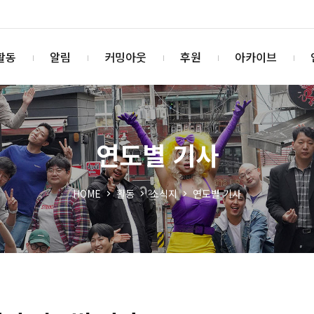
활동
알림
커밍아웃
후원
아카이브
연도별 기사
HOME
활동
소식지
연도별 기사