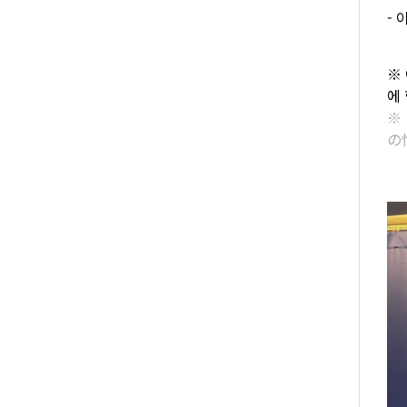
- 
※
에
※
の