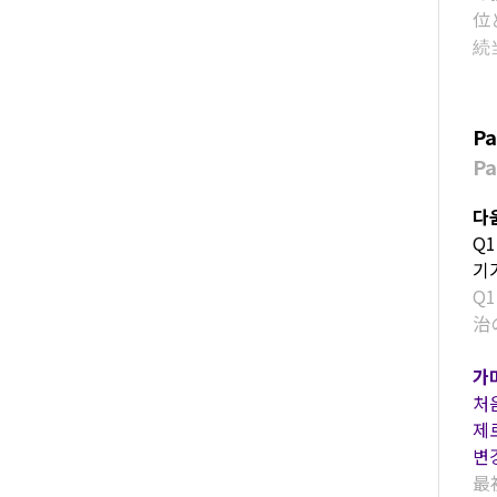
位
続
P
P
다움
Q
기
Q
治
가
처
제
변
最