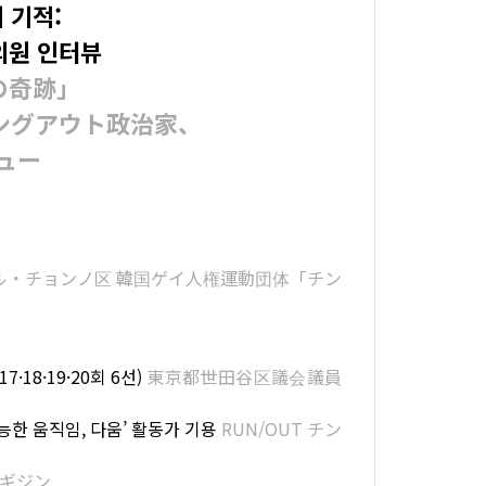
 기적:
의원 인터뷰
の奇跡」
ングアウト政治家、
ュー
ウル・チョンノ区 韓国ゲイ人権運動団体「チン
·18·19·20회 6선)
東京都世田谷区議会議員
능한 움직임, 다움’ 활동가 기용
RUN/OUT チン
 ギジン