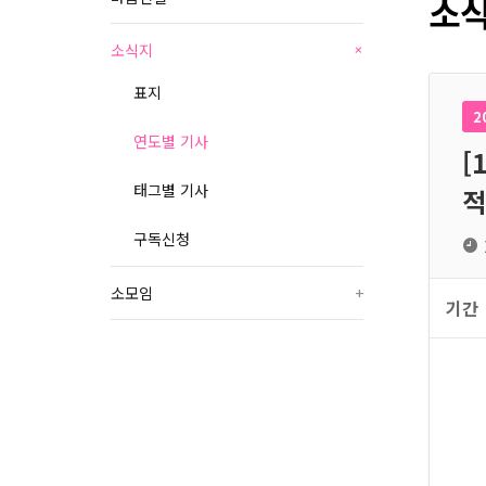
소식
소식지
+
표지
2
연도별 기사
[
태그별 기사
적
구독신청
소모임
+
기간