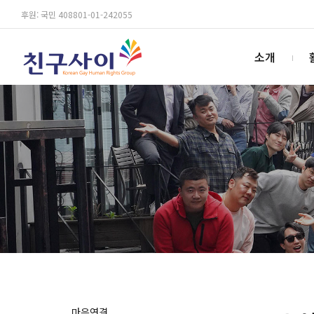
후원: 국민 408801-01-242055
소개
마음연결