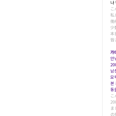
나
こ
私
働
少
本
皆
가
안
2
남
모
본
동
こ
2
ま
の