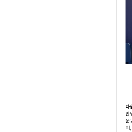
다움
안
운
며