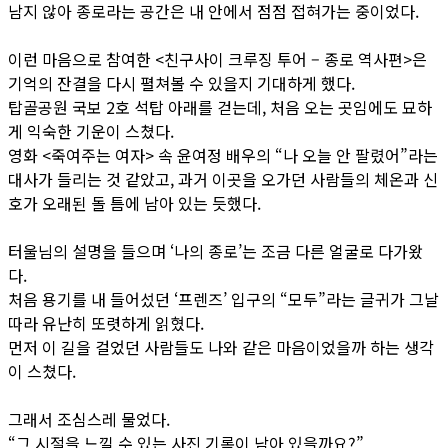
남지 않아 종로라는 공간은 내 안에서 점점 접혀가는 중이었다.
이런 마음으로 참여한 <친구사이 크루징 투어 – 종로 역사편>은
기억의 잔결을 다시 펼쳐볼 수 있을지 기대하게 했다.
탑골공원 국보 2호 석탑 아래를 걷는데, 처음 오는 곳임에도 묘하
게 익숙한 기운이 스쳤다.
영화 <죽여주는 여자> 속 윤여정 배우의 “나 오늘 안 팔렸어”라는
대사가 들리는 것 같았고, 과거 이곳을 오가던 사람들의 체온과 신
호가 오래된 돌 틈에 남아 있는 듯했다.
터울님의 설명을 들으며 ‘나의 종로’는 조금 다른 얼굴로 다가왔
다.
처음 용기를 내 들어섰던 ‘프렌즈’ 입구의 “모두”라는 글귀가 그날
따라 유난히 또렷하게 읽혔다.
먼저 이 길을 걸었던 사람들도 나와 같은 마음이었을까 하는 생각
이 스쳤다.
그래서 조심스레 물었다.
“그 시절을 느낄 수 있는 사진 기록이 남아 있을까요?”