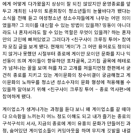
에게 어떻게 다가왔을지 상상이 잘 되진 않았지만 운영종료를 앞
두고 개최된 나무의 토론회장이 청소년들의 눈물바다가 됐다는
소식을 전해 듣고 여성청소년 성소수자들에게 나무는 어떤 의미
였을까? 그 의미를 대신할 수 있는 방법이 있을까? 띵동이 아니더
라도 나 혼자서라도 할 수 있는 역할은 무엇이 있을까? 하는 혼자
만의 고민에 빠져있었고 그러다가 <친구사이 크루징 투어> 참여
자 모집 글을 보게 됐다. 현재의 ‘게이’가 그 어떤 용어로도 정의되
지 않거나 못했던 시절부터 종로에 게이만 모이던 문화를 지나 익
선동이 뜨며 게이들이 향유하던 포차골목, 고기집 골목에 헤테로
가 넘쳐나는 꼴을 보며 혀를 차고 고개를 저을지언정 한편에서 굳
건히 종로를 지키고 있는 게이문화의 장수비결이 궁금해졌고 게
이문화의 노하우를 청소년 성소수자의 문화 형성에 적용해볼 수
있을까 알아보기 위해 <친구사이 크루징 투어 – 종로 역사편>에
참여하게 됐다.
게이업소가 생겨나가는 과정을 듣다 보니 왜 게이업소를 갈 때마
다 으슥함을 느끼는지 어느 정도 이해도 되고 내가 즐기는 종로의
구석구석의 서사, 지금의 종로에 게이 유흥의 문화가 만들어진 과
정, 숨어있던 게이업소들이 커밍아웃을 하며 무지개 깃발을 내걸