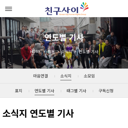
연도별 기사
HOME
활동
소식지
연도별 기사
마음연결
소식지
소모임
표지
연도별 기사
태그별 기사
구독신청
소식지 연도별 기사