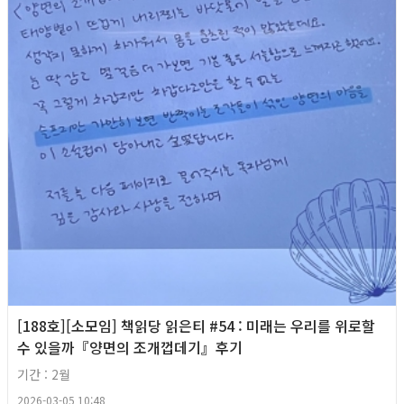
[188호][소모임] 책읽당 읽은티 #54 : 미래는 우리를 위로할
수 있을까『양면의 조개껍데기』후기
기간 : 2월
2026-03-05 10:48