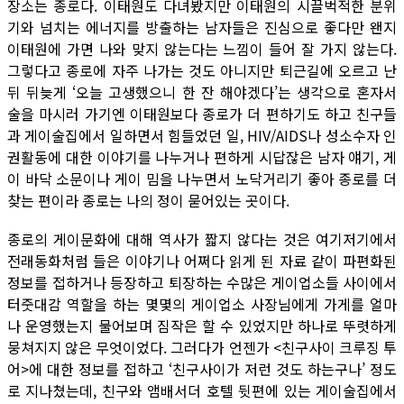
장소는 종로다. 이태원도 다녀봤지만 이태원의 시끌벅적한 분위
기와 넘치는 에너지를 방출하는 남자들은 진심으로 좋다만 왠지
이태원에 가면 나와 맞지 않는다는 느낌이 들어 잘 가지 않는다.
그렇다고 종로에 자주 나가는 것도 아니지만 퇴근길에 오르고 난
뒤 뒤늦게 ‘오늘 고생했으니 한 잔 해야겠다’는 생각으로 혼자서
술을 마시러 가기엔 이태원보다 종로가 더 편하기도 하고 친구들
과 게이술집에서 일하면서 힘들었던 일, HIV/AIDS나 성소수자 인
권활동에 대한 이야기를 나누거나 편하게 시답잖은 남자 얘기, 게
이 바닥 소문이나 게이 밈을 나누면서 노닥거리기 좋아 종로를 더
찾는 편이라 종로는 나의 정이 묻어있는 곳이다.
종로의 게이문화에 대해 역사가 짧지 않다는 것은 여기저기에서
전래동화처럼 들은 이야기나 어쩌다 읽게 된 자료 같이 파편화된
정보를 접하거나 등장하고 퇴장하는 수많은 게이업소들 사이에서
터줏대감 역할을 하는 몇몇의 게이업소 사장님에게 가게를 얼마
나 운영했는지 물어보며 짐작은 할 수 있었지만 하나로 뚜렷하게
뭉쳐지지 않은 무엇이었다. 그러다가 언젠가 <친구사이 크루징 투
어>에 대한 정보를 접하고 ‘친구사이가 저런 것도 하는구나’ 정도
로 지나쳤는데, 친구와 앰배서더 호텔 뒷편에 있는 게이술집에서