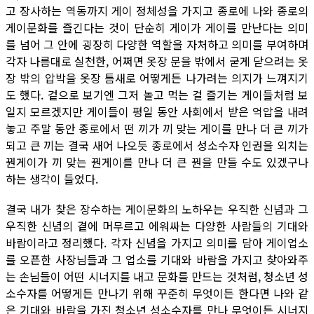
고 장사하는 역동까지 게이 정체성을 가지고 종로에 나와 종로의
게이문화를 즐긴다는 것이 단순히 게이가 게이를 만난다는 의미
를 넘어 그 안에 굉장히 다양한 역할을 자처하고 의미를 부여하며
각자 나름대로 실천한, 어쩌면 옷장 문을 밖에서 굳게 닫으려는 옷
장 밖의 압박을 옷장 틈새로 어떻게든 나가려는 의지가 느껴지기
도 했다. 겉으로 보기엔 그저 놀고 먹는 걸 즐기는 게이들처럼 보
일지 모르겠지만 게이들이 평일 동안 사회에서 받은 억압을 내려
놓고 주말 동안 종로에서 떤 끼가 끼 맞는 게이를 만나 더 큰 끼가
되고 큰 끼는 결국 새어 나오듯 종로에서 성소수자 인권을 외치는
꿘게이가 끼 맞는 꿘게이를 만나 더 큰 꿘을 만들 수도 있겠구나
하는 생각이 들었다.
결국 내가 찾은 장수하는 게이문화의 노하우는 우직한 신념과 그
우직한 신념의 곁에 머무르고 에워싸는 다양한 사람들의 기대와
바람이라고 정리했다. 각자 신념을 가지고 의미를 담아 게이업소
를 오픈한 사장님들과 그 업소를 기대와 바람을 가지고 찾아와주
는 손님들이 어떤 시너지를 내고 문화를 만드는 것처럼, 청소년 성
소수자를 어떻게든 만나기 위해 꾸준히 무엇이든 한다면 나와 같
은 기대와 바람을 가진 청소년 성소수자를 만나 무엇이든 시너지