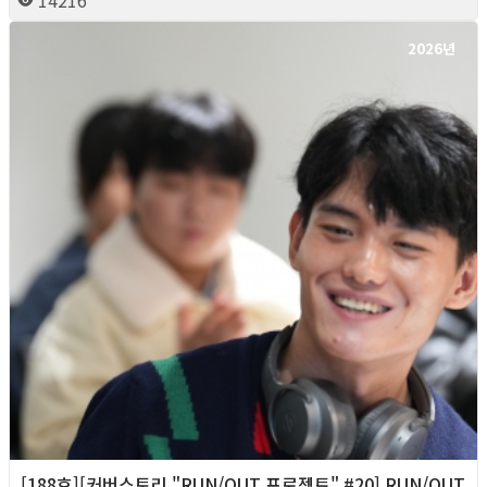
2026년
[188호][커버스토리 "RUN/OUT 프로젝트" #20] RUN/OUT