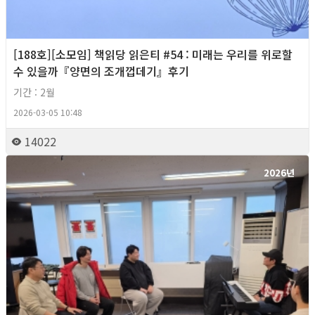
[188호][소모임] 책읽당 읽은티 #54 : 미래는 우리를 위로할
수 있을까『양면의 조개껍데기』후기
기간 : 2월
2026-03-05 10:48
14022
2026년