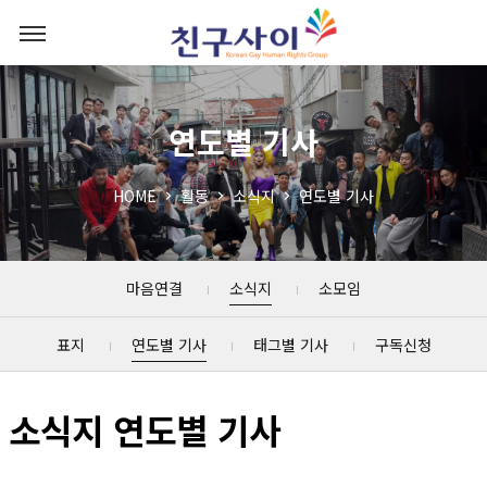
연도별 기사
HOME
활동
소식지
연도별 기사
마음연결
소식지
소모임
표지
연도별 기사
태그별 기사
구독신청
소식지 연도별 기사