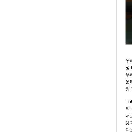
우리
성
우
운
정
그
의
서
용
다