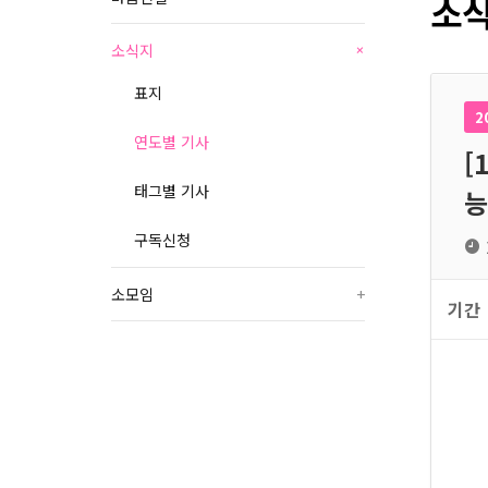
소식
소식지
+
표지
2
연도별 기사
[
태그별 기사
능
구독신청
소모임
+
기간