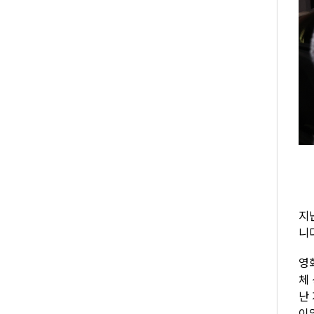
지
니
영
체
난
이