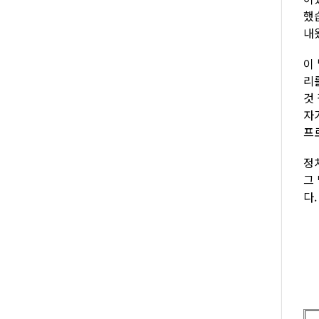
했
내
이
리
것
자
프
정
그
다.