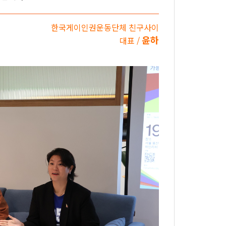
한국게이인권운동단체 친구사이
윤하
대표 /