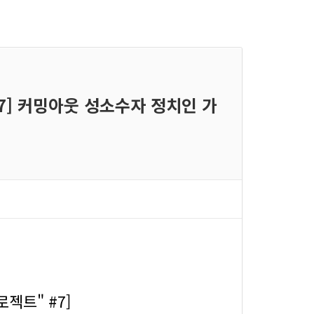
#7] 커밍아웃 성소수자 정치인 가
로젝트" #7]