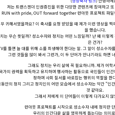
(
영상축사 링크
) 안녕하세
저는 트랜스젠더 인권증진을 위한 다양한 콘텐츠에 참여하고 또 
RUN with pride, OUT forward together 런아웃 프로
무 귀해서였을까요? 이 축사를 요청 받았을 때 제가 이런 영상을 찍어
을 했습니다.
치는 무슨 뜻일까? 성소수자와 정치는 어떤 느낌일까? 난 왜 이렇게 
은 건가?
TV를 틀면 늘 대를 위해 소를 희생해야 한다는 말. 그 말이 성소수자
그런 것들을 많이 봐서 그런가, 이 두 단어가 만나기라도 하면 
그래도 정치는 우리 삶에 꼭 필요하니까. 제가 어
"국가의 권력을 획득하고 유지하며 행사하는 활동으로 국민들이 인간
정하며 사회 질서를 바로잡는 행위의 역할을 한다
그동안의 정치 그리고 정치인의 어떤 모습에서 성소수자는 약간 "인간
것 같아요.
그래서 저에게 이 단어들이 이렇게 다가오지 않
런아웃 프로젝트를 시작으로 성소수자 내에 정치란 단
우리의 인간다운 삶을 영위하게 돕는다는 의미로