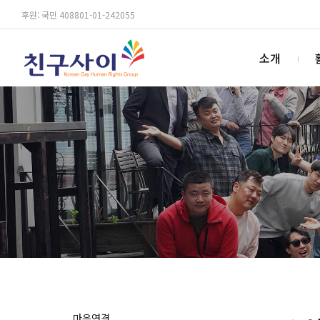
후원: 국민 408801-01-242055
소개
마음연결