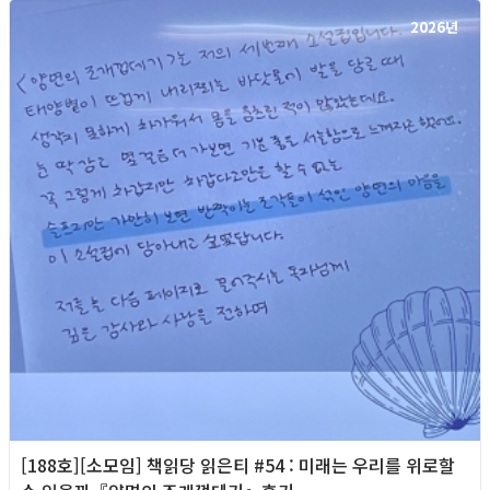
2026년
[188호][소모임] 책읽당 읽은티 #54 : 미래는 우리를 위로할