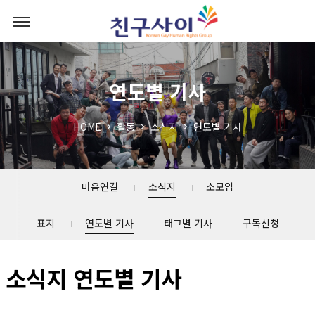
연도별 기사
HOME
활동
소식지
연도별 기사
마음연결
소식지
소모임
표지
연도별 기사
태그별 기사
구독신청
소식지 연도별 기사