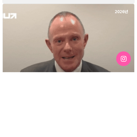
2026년
[187호][커버스토리 "RUN/OUT 프로젝트" #16] RUN/OUT