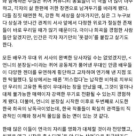
와 함께하는 수많은 퀴어 커뮤니티 동료들이 이 극을 더 많이 마주
하고, 각자의 삶 한편에 귀한 장면으로 남겨두기를 바라게 됐다.
다들 짐짓 태연한 척, 강한 척 세상을 살아가지만, 실은 그 누구보
다 상실과 엇나간 관계의 서사 앞에서 다정한 위로가 절실한 존재
들이 바로 우리일 때가 많기 때문이다. 극이나 희곡을 경험한 사람
들만 알겠지만, 인간은 각자 자기만의 '옷걸이'를 붙잡고 살기도
한다.
모든 배우가 무대 위 서사의 완벽한 당사자일 수는 없었겠지만, <
언니의 분장실>이라는 퀴어 공동체가 품어낸 무대인 만큼 배우들
이 다양한 젠더를 유연하게 횡단하고 교차하며 연기해 낸 지점 또
한 탁월했다. 일상에서는 때론 ‘끼스럽다’는 납작한 비하로 치부되
던 우리의 고유한 특성이 무대라는 장을 만났을 때, 그것이 얼마나
대체 불가능한 매력이자 강력한 무기로 전환될 수 있는지 경험하
게 됐다. 더불어, 언니의 분장실 시작한 이후로 두번째로 시도한
한국 희곡의 낭독극이었는데, 한국 작품들이 확실히 관객들의 직
관적인 이해와 정서적 몰입을 돕는 면이 있는 것 같다.
한때 많은 이들이 연극의 자리를 영화가 대체할 것이라 전망했고,
실제로 연극 시장은 축소되며 '돈 안 되는 산업'으로 취급받기도