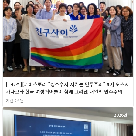
[192호][커버스토리 "성소수자 지키는 민주주의" #2] 오츠지
가나코와 한국 여성퀴어들이 함께 그려낸 내일의 민주주의
기간 : 6월
2026년