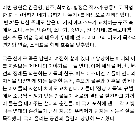
이번 공연은 김윤영, 진주, 최보영, 황정은 작가가 공동으로 작업
한 희곡 <더하기 빼기 곱하기 나누기>를 바탕으로 진행되었다.
‘반려’를 핵심 주제로 삼은 네 가지 에피소드가 교차하는 구조 속
에서 도니, 든든, 백순재, 소나기, 중년남, 진공상태, 초록도마뱀,
현지수 등 여덟 명의 배우가 무대에 섰고, 아미고와 미로가 목소리
연기와 연출, 스태프로 함께 호흡을 맞추었다.
극은 산재로 죽은 남편이 여전히 살아 있다고 망상하는 아내와 이
를 지켜보는 어머니의 이야기로 막을 연다. 이어 세상을 떠난 반려
견의 장례를 의논하는 가족과 친구, 어느 레즈비언 커플이 언니의
자식을 입양하게 되는 불편한 동거, 부모의 불륜과 이혼을 겪어내
는 아이들의 시선이 차례로 교차한다. 이른바 ‘정상 가족’의 규범
에서 조금씩 비껴가 있는 인물들이 서로의 결핍을 발견하고 기꺼
이 돌봄을 내어주는 찰나의 순간들. 이 극이 포착해 낸 그 작고 빛
나는 연대의 순간들이 당장 지금의 우리에게 던지는 감동은 실로
묵직했다. 극이 울리는 공간의 울림이 상당히 뜨거웠다.