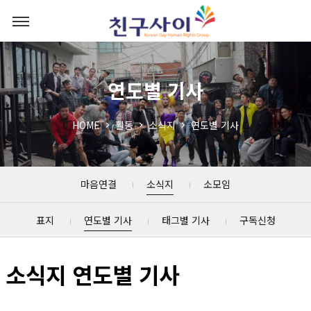
연도별 기사
HOME
활동
소식지
연도별 기사
마음연결
소식지
소모임
표지
연도별 기사
태그별 기사
구독신청
소식지 연도별 기사