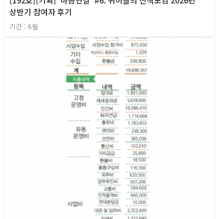
[192호][기획] '마음연결' #6. 퀴어들의 산책모임 2026년
상반기 참여자 후기
기간 : 6월
2026년