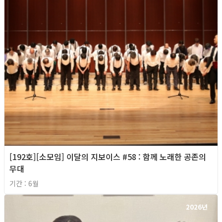
[192호][소모임] 이달의 지보이스 #58 : 함께 노래한 공존의
무대
기간 : 6월
2026년