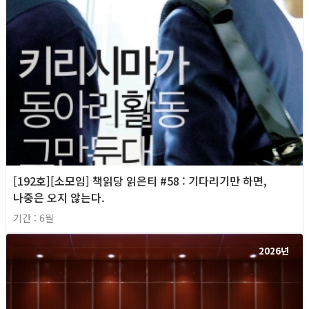
[192호][소모임] 책읽당 읽은티 #58 : 기다리기만 하면,
나중은 오지 않는다.
기간 : 6월
2026년