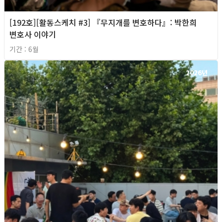
[192호][활동스케치 #3] 『무지개를 변호하다』: 박한희
변호사 이야기
기간 : 6월
2026년