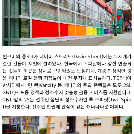
밴쿠버의 종로3가 데이비 스트리트(Davie Street)에는 무지개가
걸린 건물이 지천에 깔려있다. 한국에서 퀴퍼날에나 잠깐 연출되
는 것들이 이곳은 상시로 구현돼있는 느낌이다. 개중 인상적인 것
은 캐나다 로컬 은행 지점들이 내건 무지개 표시들이다. TD와 (이
반시티에서 I만 뺀)Vancity 등 캐나다의 주요 은행들은 모두 2SL
GBTQ+ 포용 정책과 성소수자 맞춤형 금융 서비스를 지원한다. L
GBT 앞의 2S는 선주민 집단의 성소수자인 투 스피릿(Two Spiri
t)을 지칭한다. 선주민 인권에 관심이 깊은 캐나다다운 어휘다.