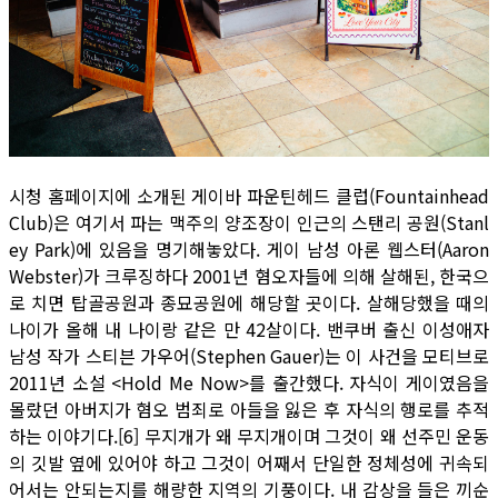
시청 홈페이지에 소개된 게이바 파운틴헤드 클럽(Fountainhead
Club)은 여기서 파는 맥주의 양조장이 인근의 스탠리 공원(Stanl
ey Park)에 있음을 명기해놓았다. 게이 남성 아론 웹스터(Aaron
Webster)가 크루징하다 2001년 혐오자들에 의해 살해된, 한국으
로 치면 탑골공원과 종묘공원에 해당할 곳이다. 살해당했을 때의
나이가 올해 내 나이랑 같은 만 42살이다. 밴쿠버 출신 이성애자
남성 작가 스티븐 가우어(Stephen Gauer)는 이 사건을 모티브로
2011년 소설 <Hold Me Now>를 출간했다. 자식이 게이였음을
몰랐던 아버지가 혐오 범죄로 아들을 잃은 후 자식의 행로를 추적
하는 이야기다.[6] 무지개가 왜 무지개이며 그것이 왜 선주민 운동
의 깃발 옆에 있어야 하고 그것이 어째서 단일한 정체성에 귀속되
어서는 안되는지를 해량한 지역의 기풍이다. 내 감상을 들은 끼순