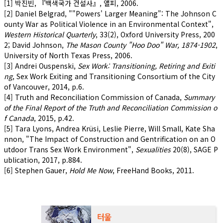
[1] 박진빈, 『백색국가 건설사』, 앨피, 2006.
[2] Daniel Belgrad, ""Powers' Larger Meaning": The Johnson C
ounty War as Political Violence in an Environmental Context",
Western Historical Quarterly
, 33(2), Oxford University Press, 200
2; David Johnson,
The Mason County "Hoo Doo" War, 1874-1902
,
University of North Texas Press, 2006.
[3] Andrei Ouspenski,
Sex Work: Transitioning, Retiring and Exiti
ng
, Sex Work Exiting and Transitioning Consortium of the City
of Vancouver, 2014, p.6.
[4] Truth and Reconciliation Commission of Canada,
Summary
of the Final Report of the Truth and Reconciliation Commission o
f Canada
, 2015, p.42.
[5] Tara Lyons, Andrea Krüsi, Leslie Pierre, Will Small, Kate Sha
nnon, "The Impact of Construction and Gentrification on an O
utdoor Trans Sex Work Environment",
Sexualities
20(8), SAGE P
ublication, 2017, p.884.
[6] Stephen Gauer,
Hold Me Now
, FreeHand Books, 2011.