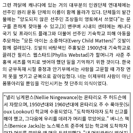
그런 까닭에 캐나다에 있는 거의 대부분의 인권단체 연대체에는
선주민 권리 운동 단체의 이름이 함께 올라가 있다. 단체들의 발간
물에는 "양도되지 않은 선주민 조상들의 영토에서 쓰였다"는 문
구를 흔하게 찾아볼 수 있고,[3] 밴쿠버 시내의 센터에는 캐나다
국기 및 프라이드 플래그와 더불어 선주민 기숙학교 피해 아동을
추모하는 "모든 아이는 소중하다(Every Child Matters)" 깃발이
함께 걸려있다. 깃발의 바탕색인 주홍빛은 1900년대 기숙학교로
끌려간 필리스 웹스타드(Phyllis Webstad)가 할머니가 사준 주
홍색 셔츠를 억지로 벗어야 했던 일을 기억하기 위한 것이다. 한국
의 군부독재 시절 중정과 안기부에서는 사람을 고문할 때 가장 먼
저 옷을 벗기고 군복으로 갈아입혔다. 너는 이제부터 사람이 아닌
몸뚱아리일 뿐임을 각인시키는 첫 단추의 의식이었다.
"넬리 닝게완스(Nellie Ningewance)는 온타리오 주 허드슨에
서 자랐으며, 1950년대와 1960년대에 온타리오 주 수 룩아웃(Si
oux Lookout) 학교에 수용되었다. "도착하자마자 도착 신고를
해야 했고, 그다음에 우리를 데려가 머리를 깎았어요." 버니스 잭
스(Bernice Jacks)는 노스웨스트 준주에 있는 학교에 도착하자
마자 머리를 깎았을 때 매우 두려워했다. "내 머리카락이 떨어지