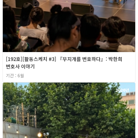
[192호][활동스케치 #3] 『무지개를 변호하다』: 박한희
변호사 이야기
기간 : 6월
2026년