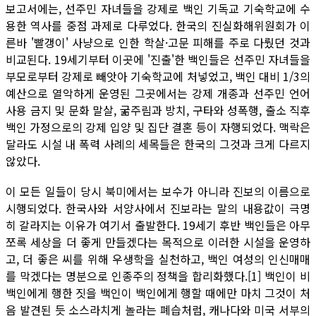
보고서에는, 선주민 자녀들을 강제로 백인 기독교 기숙학교에 수
용한 역사를 중점 과제로 다루었다. 한국의 진실화해위원회가 이
른바 '빨갱이' 사냥으로 인한 학살·고문 피해를 주로 다뤘던 것과
비교된다. 19세기부터 이곳에 '진출'한 백인들은 선주민 자녀들을
부모로부터 강제로 빼앗아 기숙학교에 처넣었고, 백인 대비 1/3의
예산으로 열악하게 운영된 그곳에서는 강제 개종과 선주민 언어
사용 금지 및 문화 말살, 굶주림과 방치, 구타와 성폭행, 출소 직후
백인 가정으로의 강제 입양 및 집단 결혼 등이 자행되었다. 맥락은
달라도 시설 내 폭력 사례의 세목들은 한국의 그것과 크게 다르지
않았다.
이 모든 일들이 당시 북미에서는 보수가 아니라 진보의 이름으로
시행되었다. 한국사와 서양사에서 진보라는 말의 내용값이 극명
히 갈라지는 이유가 여기서 출발한다. 19세기 후반 백인들은 아무
쪼록 세상을 더 좋게 만들겠다는 목적으로 이러한 시설을 운영하
고, 더 좋은 씨를 위해 우생학을 실천하고, 백인 여성의 인신매매
를 막겠다는 명분으로 인종주의 정책을 합리화했다.[1] 백인이 비
백인에게 행한 짓을 백인이 백인에게 행할 때에만 마치 그것이 처
음 발견된 듯 소스라치게 놀라는 폐습처럼, 캐나다와 미국 서부의