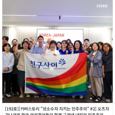
2026년
[192호][커버스토리 "성소수자 지키는 민주주의" #2] 오츠지
가나코와 한국 여성퀴어들이 함께 그려낸 내일의 민주주의