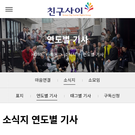
연도별 기사
HOME
활동
소식지
연도별 기사
마음연결
소식지
소모임
표지
연도별 기사
태그별 기사
구독신청
소식지 연도별 기사