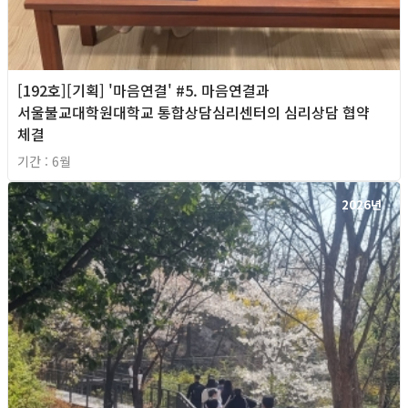
[192호][기획] '마음연결' #5. 마음연결과
서울불교대학원대학교 통합상담심리센터의 심리상담 협약
체결
기간 : 6월
2026년