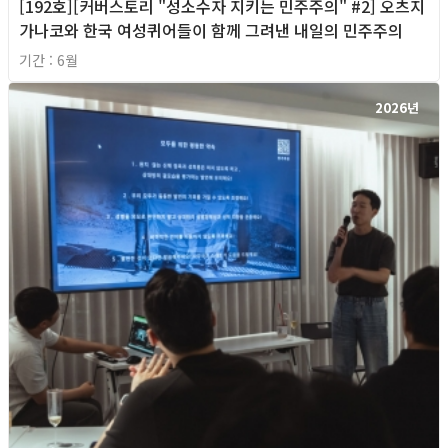
[192호][커버스토리 "성소수자 지키는 민주주의" #2] 오츠지
가나코와 한국 여성퀴어들이 함께 그려낸 내일의 민주주의
기간 : 6월
2026년