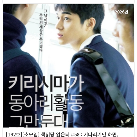
2026년
[192호][소모임] 책읽당 읽은티 #58 : 기다리기만 하면,