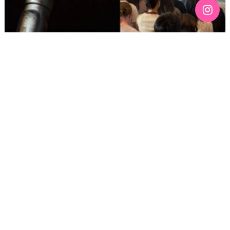
[191호][활동스케치 #2]「구멍을 기록하기 — 퀴어
커뮤니티의 신체와 정동 아카이브」아티스트 토크 후기:
예술이 되지 않아도 되는 삶
기간 : 5월
2026년