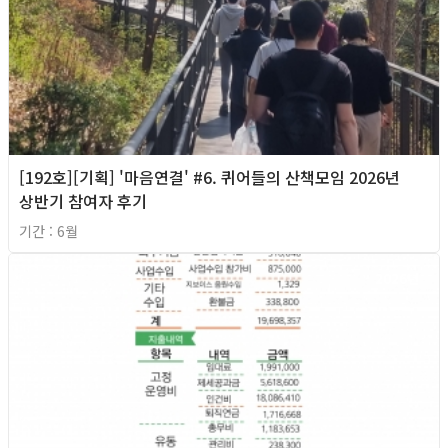
[192호][기획] '마음연결' #6. 퀴어들의 산책모임 2026년
상반기 참여자 후기
기간 : 6월
2026년