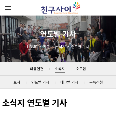
연도별 기사
HOME
활동
소식지
연도별 기사
마음연결
소식지
소모임
표지
연도별 기사
태그별 기사
구독신청
소식지 연도별 기사