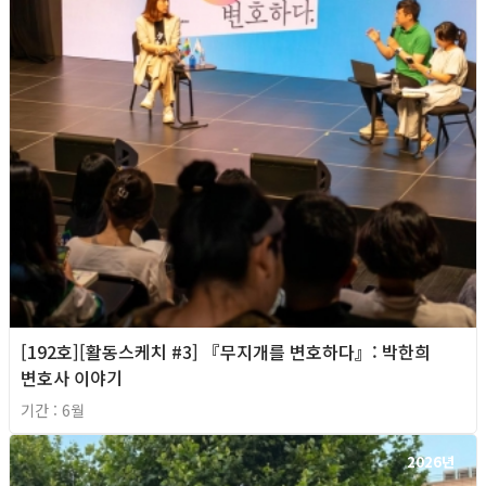
[192호][활동스케치 #3] 『무지개를 변호하다』: 박한희
변호사 이야기
기간 : 6월
2026년