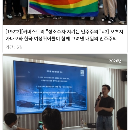
[192호][커버스토리 "성소수자 지키는 민주주의" #2] 오츠지
가나코와 한국 여성퀴어들이 함께 그려낸 내일의 민주주의
기간 : 6월
2026년