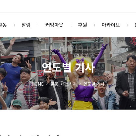
활동
알림
커밍아웃
후원
아카이브
연도별 기사
HOME
활동
소식지
연도별 기사