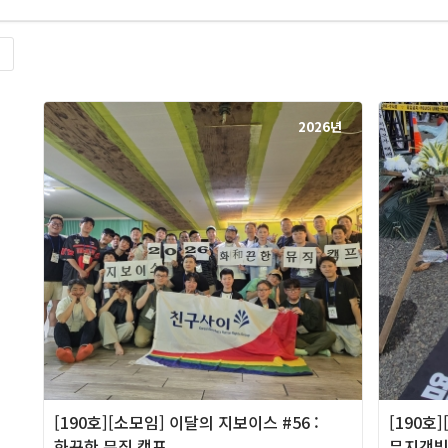
록
2026년
[190호][소모임] 이달의 지보이스 #56 :
[190호
화끈한 뮤직 캠프
무지갯빛