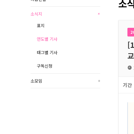
소식
소식지
+
표지
2
연도별 기사
[
태그별 기사
교
구독신청
소모임
+
기간