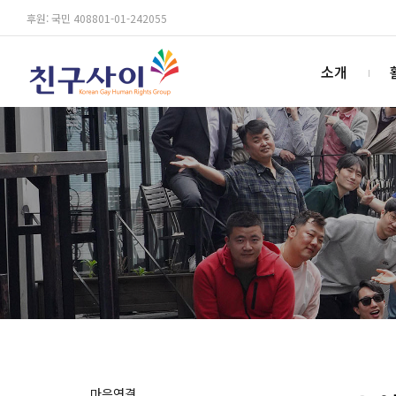
후원: 국민 408801-01-242055
소개
마음연결