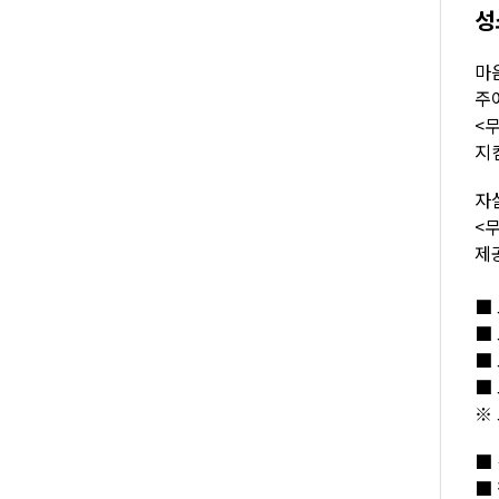
성
마
주
<
지
자
<
제
■
■
■ 
■
※
■ 
■ 