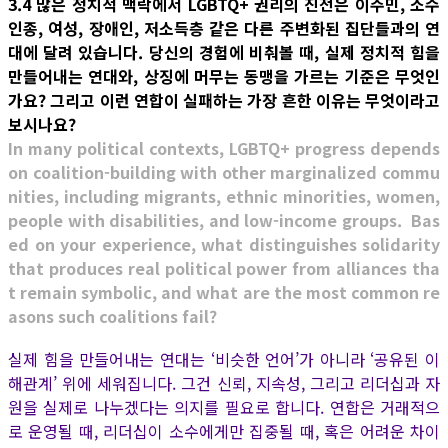
3.4 많은 정치적 맥락에서 LGBTQ+ 권리의 진전은 이주민, 소수
인종, 여성, 장애인, 저소득층 같은 다른 주변화된 집단들과의 연
대에 달려 있습니다. 당신의 경험에 비춰볼 때, 실제 정치적 힘을
만들어내는 연대와, 상징에 머무는 동맹을 가르는 기준은 무엇인
가요? 그리고 이런 연합이 실패하는 가장 흔한 이유는 무엇이라고
보시나요?
In many political contexts, LGBTQ+ progress depends
on coalition-building with other marginalized commu
nities, including migrants, ethnic minorities, women,
people with disabilities, and low-income groups. Bas
ed on your experience, what distinguishes solidarity
that produces real political power from alliances tha
t remain symbolic, and what are the most common re
asons such coalitions fail?
실제 힘을 만들어내는 연대는 ‘비슷한 언어’가 아니라 ‘공유된 이
해관계’ 위에 세워집니다. 그건 신뢰, 지속성, 그리고 리더십과 자
원을 실제로 나누겠다는 의지를 필요로 합니다. 연합은 거래적으
로 운영될 때, 리더십이 소수에게만 집중될 때, 혹은 어려운 차이