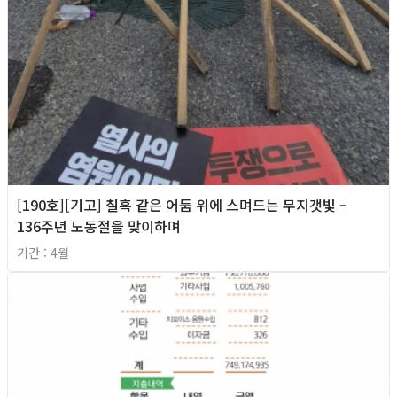
[190호][기고] 칠흑 같은 어둠 위에 스며드는 무지갯빛 –
136주년 노동절을 맞이하며
기간 : 4월
2026년