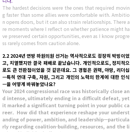
니다.
The hardest decisions were the ones that required movin
g faster than some allies were comfortable with. Ambitio
n opens doors, but it can also strain relationships. There a
re moments where I reflect on whether patience might ha
ve preserved certain opportunities, even as I know progre
ss rarely comes from caution alone.
2.2 2024년 연방 하원의원 선거는 역사적으로도 굉장히 박빙이었
고, 치열했지만 결국 패배로 끝났습니다. 개인적으로도, 정치적으
로도 큰 전환점이었을 것 같은데요. 그 경험은 권력, 야망, 리더십
—특히 연대 구축, 자원, 그리고 개인의 노력의 한계에 대한 인식
—을 어떻게 바꿔놓았나요?
Your 2024 congressional race was historically close an
d intense, ultimately ending in a difficult defeat, yet
it marked a significant turning point in your public ca
reer. How did that experience reshape your underst
anding of power, ambition, and leadership—particula
rly regarding coalition-building, resources, and the li