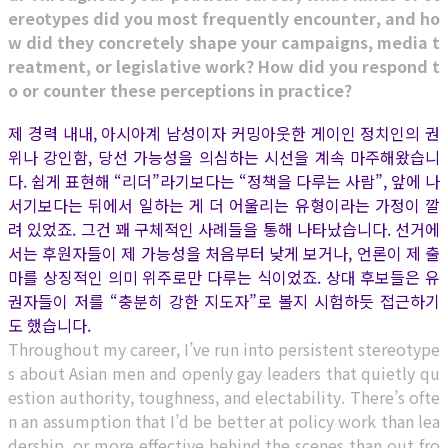
ereotypes did you most frequently encounter, and ho
w did they concretely shape your campaigns, media t
reatment, or legislative work? How did you respond t
o or counter these perceptions in practice?
제 경력 내내, 아시아계 남성이자 커밍아웃한 게이인 정치인의 권
위나 강인함, 당선 가능성을 의심하는 시선을 계속 마주해왔습니
다. 쉽게 표현해 “리더”라기보다는 “정책을 다루는 사람”, 앞에 나
서기보다는 뒤에서 일하는 게 더 어울리는 유형이라는 가정이 깔
려 있었죠. 그건 꽤 구체적인 사례들을 통해 나타났습니다. 선거에
서는 후원자들이 제 가능성을 처음부터 낮게 보거나, 언론이 제 출
마를 상징적인 의미 위주로만 다루는 식이었죠. 상대 후보들은 유
권자들이 저를 “충분히 강한 지도자”로 볼지 시험하듯 접근하기
도 했습니다.
Throughout my career, I’ve run into persistent stereotype
s about Asian men and openly gay leaders that quietly qu
estion authority, toughness, and electability. There’s ofte
n an assumption that I’d be better at policy work than lea
dership, or more effective behind the scenes than out fro