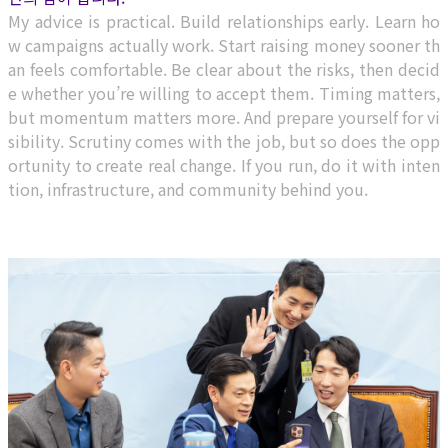
My advice is practical. Build relationships early. Learn ho
w campaigns actually work. Start raising money sooner th
an feels comfortable. Be clear about the risks, then decid
e whether you’re willing to accept them. Timing matters,
but momentum matters more. And prepare yourself for vi
sibility. Scrutiny comes with the job, but so does the opp
ortunity to create real change. If you run, do it with inten
tion, infrastructure, and community behind you.