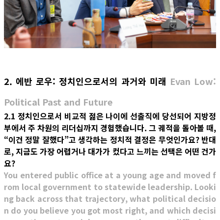
2. 에반 로우: 정치인으로서의 과거와 미래
Evan Low:
Political Past and Future
2.1 정치인으로서 비교적 젊은 나이에 선출직에 당선되어 지방정
부에서 주 차원의 리더십까지 경험했습니다. 그 궤적을 돌아볼 때,
“이건 정말 잘했다”고 생각하는 정치적 결정은 무엇인가요? 반대
로, 지금도 가장 어렵거나 대가가 컸다고 느끼는 선택은 어떤 건가
요?
You entered public office at a young age and moved f
rom local government to statewide leadership. Looki
ng back across that trajectory, what political decisio
n do you believe you got most right, and which decisi