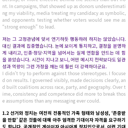
nt. In campaigns, that showed up as donors underestimati
ng my viability, media treating my candidacy as symbolic,
and opponents testing whether voters would see me as
“strong enough” to lead.
저는 그 고정관념에 맞서 연기하듯 행동하려 하지는 않았습니다.
대신 결과에 집중했습니다. 눈에 보이게 통치하고, 결정을 분명하
게 내리고, 인종·정당·지역을 넘어서는 실제 연합을 만드는 데 힘
을 쏟았습니다. 시간이 지나고 보니, 어떤 메시지 전략보다도 일관
성과 역량이 그런 가정을 깨는 데 훨씬 더 강력하더군요.
I didn’t try to perform against those stereotypes. I focuse
d on results. I governed visibly, made decisions clearly, an
d built coalitions across race, party, and geography. Over t
ime, consistency and competence did more to break thos
e assumptions than any messaging ever could.
1.2 선거와 정치는 여전히 전통적인 가족 형태와 남성성, ‘존중받
을 만함’ 같은 것들에 대해 아주 엄격한 기대이자 자격을 요구하기
도 합니다. 공개적인 게이이자 아시아계 정치인으로서, 이런 기대