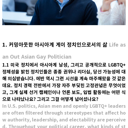
1. 커밍아웃한 아시아계 게이 정치인으로서의 삶
Life as
an Out Asian Gay Politician
1.1 미국 정치에서 아시아계 남성, 그리고 공개적으로 LGBTQ+
정체성을 밝힌 정치인들은 종종 권위나 리더십, 당선 가능성에 대
해 의심받습니다. 에반 역시 그런 시선을 계속 마주해왔을 것 같은
데요. 정치 경력 전반에서 가장 자주 부딪힌 고정관념은 무엇이었
고, 그게 실제 선거 캠페인이나 언론 보도, 입법 활동에는 어떤 식
으로 나타났나요? 그리고 그걸 어떻게 넘어섰나요?
In U.S. politics, Asian men and openly LGBTQ+ leaders
are often filtered through stereotypes that affect ho
w authority, leadership, and electability are perceive
d. Throughout your political career, what kinds of st