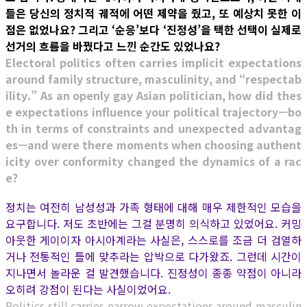
들은 당신의 정치적 궤적에 어떤 제약을 줬고, 또 예상치 못한 이
점은 없었나요? 그리고 ‘순응’보다 ‘진정성’을 택한 선택이 실제로
선거의 흐름을 바꿨다고 느낀 순간도 있었나요?
Electoral politics often carries implicit expectations
around family structure, masculinity, and “respectab
ility.” As an openly gay Asian politician, how did thes
e expectations influence your political trajectory—bo
th in terms of constraints and unexpected advantag
es—and were there moments when choosing authent
icity over conformity changed the dynamics of a rac
e?
정치는 여전히 남성성과 가족 형태에 대해 매우 제한적인 모습을
요구합니다. 저도 초반에는 그걸 분명히 의식하고 있었어요. 커밍
아웃한 게이이자 아시아계라는 사실은, 스스로를 조금 더 검열하
거나 전통적인 틀에 맞추라는 압박으로 다가왔죠. 그런데 시간이
지나면서 놀라운 걸 발견했습니다. 진정성이 종종 약점이 아니라
오히려 강점이 된다는 사실이었어요.
Politics still carries narrow expectations around masculin