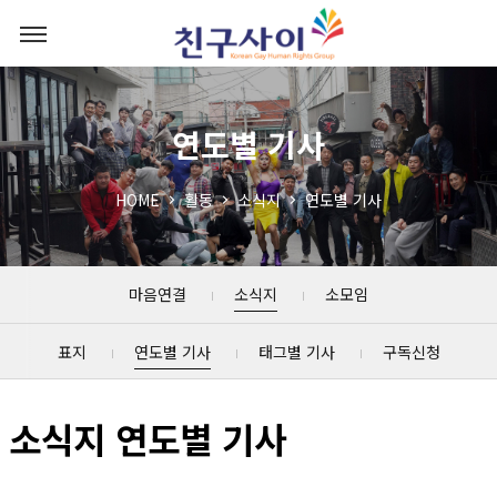
연도별 기사
HOME
활동
소식지
연도별 기사
마음연결
소식지
소모임
표지
연도별 기사
태그별 기사
구독신청
소식지 연도별 기사