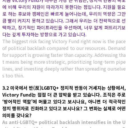
지금 Victory Fund가 마주한 가장 큰 위험은, 정치적 반동의 속도
에 비해 우리의 자원이 따라가지 못한다는 점입니다. 지원을 필요
로 하는 후보와 캠페인은 빠르게 늘어나는데, 우리의 역량은 그만
큼 빨리 커지지 못하고 있습니다. 그래서 우리는 더 전략적으로 선
택하고, 장기적인 파이프라인을 우선하며, 너무 얇게 퍼뜨리기보
다는 깊게 투자하는 방향으로 가고 있습니다.
The biggest risk facing Victory Fund right now is the pace
of political backlash compared to our resources. Demand
for support is growing faster than capacity. Addressing tha
t means being more strategic, prioritizing long-term pipe
lines, and investing deeply rather than spreading ourselve
s too thin.
3.2 미국에서 반(反)LGBTQ+ 정치적 반동이 거세지는 상황에서,
Victory Fund는 점점 더 큰 압박을 받고 있습니다. 조직은 주로
‘방어적인 역할’에 머물고 있다고 보시나요, 아니면 더 적극적인
정치 행위자로 진화하고 있다고 보시나요? 그 변화는 실제로 어떤
의미를 갖나요?
As anti-LGBTQ+ political backlash intensifies in the U