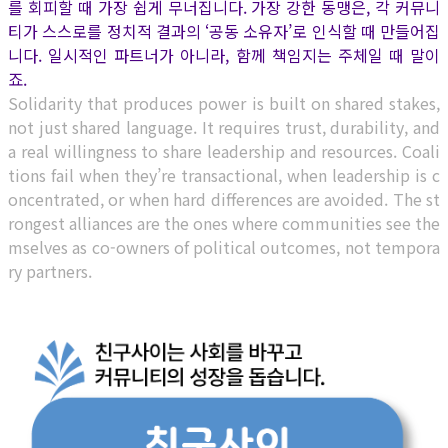
를 회피할 때 가장 쉽게 무너집니다. 가장 강한 동맹은, 각 커뮤니
티가 스스로를 정치적 결과의 ‘공동 소유자’로 인식할 때 만들어집
니다. 일시적인 파트너가 아니라, 함께 책임지는 주체일 때 말이
죠.
Solidarity that produces power is built on shared stakes,
not just shared language. It requires trust, durability, and
a real willingness to share leadership and resources. Coali
tions fail when they’re transactional, when leadership is c
oncentrated, or when hard differences are avoided. The st
rongest alliances are the ones where communities see the
mselves as co-owners of political outcomes, not tempora
ry partners.