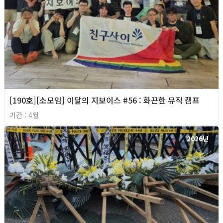
[190호][소모임] 이달의 지보이스 #56 : 화끈한 뮤직 캠프
기간 : 4월
2026년