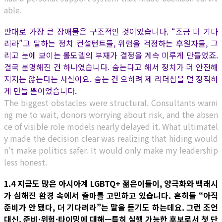
able.
반대로 가장 큰 장애물은 구조적인 것이었습니다. “조금 더 기다
리라”고 말하는 정치 컨설턴트들, 위험을 걱정하는 후원자들, 그
리고 눈에 보이는 롤모델의 부재가 결정을 계속 미루게 만들었죠.
결국 분명해진 건 하나였습니다. 숨는다고 해서 정치가 더 안전해
지지는 않는다는 사실이요. 숨는 건 오히려 제 리더십을 덜 정직하
게 만들 뿐이었습니다.
The biggest obstacles were structural. Consultants warni
ng me to wait, donors worrying about risk, and the absen
ce of visible role models nearly delayed it. What ultimatel
y made the decision clear was realizing that hiding would
n’t make politics safer. It would only make my leadership
less honest.
1.4 지금도 많은 아시아계 LGBTQ+ 젊은이들이, 양극화와 백래시
가 심해진 환경 속에서 출마를 고민하고 있습니다. 흔히들 “아직
준비가 안 됐다, 더 기다려라”는 말을 듣기도 하는데요. 그런 조언
대신, 준비·위험·타이밍에 대해—특히 실행 가능한 후보로서 첫 단