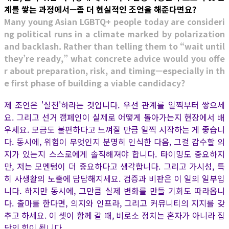
계를 쌓는 과정에서—좀 더 현실적인 조언을 해준다면요?
Many young Asian LGBTQ+ people today are consideri
ng political runs in a climate marked by polarization
and backlash. Rather than telling them to “wait until
they’re ready,” what concrete advice would you offe
r about preparation, risk, and timing—especially in th
e first phase of building a viable candidacy?
제 조언은 '실천'하라는 것입니다. 우선 관계를 일찍부터 쌓으세
요. 그리고 선거 캠페인이 실제로 어떻게 돌아가는지 현장에서 배
우세요. 모금도 불편하다고 느껴질 만큼 일찍 시작하는 게 좋습니
다. 동시에, 위험이 무엇인지 분명히 인식한 다음, 그걸 감수할 의
지가 있는지 스스로에게 솔직해져야 합니다. 타이밍도 중요하지
만, 저는 모멘텀이 더 중요하다고 생각합니다. 그리고 가시성, 특
히 사생활의 노출에 담담해지세요. 검증과 비판은 이 일의 일부입
니다. 하지만 동시에, 그만큼 실제 변화를 만들 기회도 따라옵니
다. 출마를 한다면, 의지와 인프라, 그리고 커뮤니티의 지지를 갖
추고 하세요. 이 셋이 함께 갈 때, 비로소 정치는 혼자가 아니라 집
단의 힘이 됩니다.