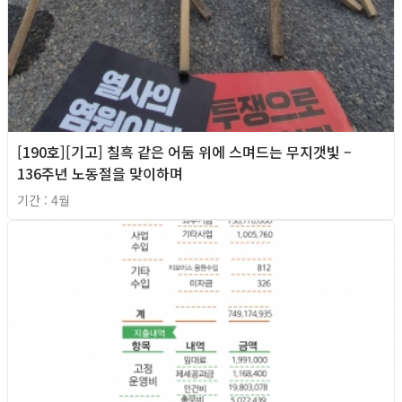
[190호][기고] 칠흑 같은 어둠 위에 스며드는 무지갯빛 –
136주년 노동절을 맞이하며
기간 : 4월
2026년