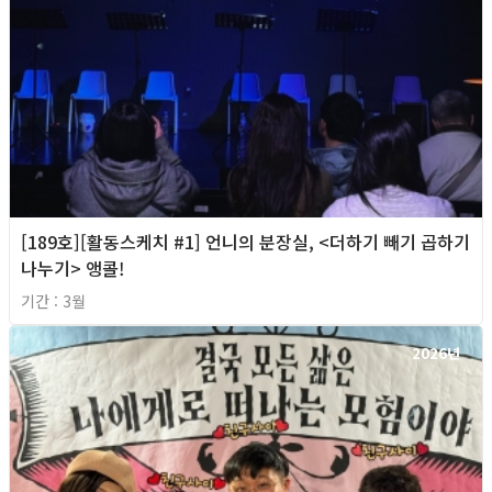
[189호][활동스케치 #1] 언니의 분장실, <더하기 빼기 곱하기
나누기> 앵콜!
기간 : 3월
2026년