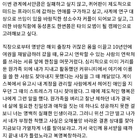
이번 관계에서만큼은 실패하고 싶지 않고, 퀴어판이 제도적으로
떠드는 프라이드에 값하는 연애를 구가하고 싶고, 사계에 연구 대
상으로 쓰임이 있을 바람직한 성소수자 커플이 되어보고 싶고, 그
러한 바람직함에 동성혼도 한번쯤은 타의 모범이 될 캠페인으로
고려해보고 싶다.
직장으로부터 명받은 해외 출장차 귀찮은 몸을 이끌고 10년만에
여권을 재발급하러 갔을 때, 유고시 연락할 수 있는 사람의 연락처
를 쓰라는 서류 앞에 한참을 머뭇거렸다. 심리적으로 이미 거리를
둔 원가족 외에 내가 지내고 활동했던 커뮤니티에서 여기에 이름
을 쓸 한 사람도 찾아내지 못했다는 사실을 그 때 깨달았다. 게이
스북에서 유고시 내 계정을 관리할 사람에게서 헤어진 애인을 지
우던 그 때의 스트레스가 다시 찾아왔다. 그 때에 제도적인 행복은
나에게 그런 말을 했다. 원가족을 버리고 잘난 체하던 네가 결국
네 삶에 필요한 친밀성과 애착을 짓는 데 하나도 성공하지 못한 걸
보니 너는 명백히 실패한 인생이라고. 그러니 위선 그만 떨고 나가
서 네가 부정한 척했고 사실은 오매불망 바라온 결혼 상대를 찾아
지금보다 가열차게 너를 팔아보라고. 가서 국민께 용서받을 때까
지 끝내 네가 틀렸노라고 복명복창하라고.