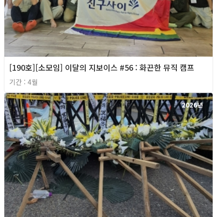
[190호][소모임] 이달의 지보이스 #56 : 화끈한 뮤직 캠프
기간 : 4월
2026년