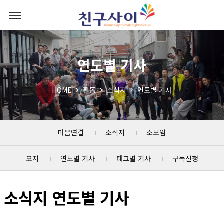
연도별 기사
HOME
활동
소식지
연도별 기사
마음연결
소식지
소모임
표지
연도별 기사
태그별 기사
구독신청
소식지 연도별 기사