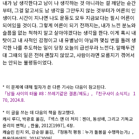
내가 남 생각한다고 남이 나 생각하는 것 아니라는 걸 깨닫는 순간
부터, 그걸 알고서도 남 생각을 그만두지 않는 것부터가 어른의 인
생이다. 시간이 지나면 나도 운동도 모두 지금보다는 필시 어른이
되어있을 것이다. 그렇게 어른이 되기 전까지는, 내가 느낀 분노와
슬픔을 없는 척하지 말고 살아야겠다는 생각을 한다. 이게 혹시 내
탓이고 내 사적인 감정이고 내 유별남이 아닐까 몇십 번을 돌려 생
각한 나를 추도하는 일이 당장 오늘의 급선무라 느낀다. 말해두건
대 그때의 일은 전혀 괜찮지 않았고, 사람이라면 모름지기 겪어서
는 안되는 불평등이었다.
* 이 문제에 대해 필자가 쓴 다른 기사는 다음이 참고된다.
「남들 사이의 터울 #8 : 쓰레기같은 결혼/제도」, 『친구사이 소식지』 1
70, 2024.8.
* 이 글을 쓰는 데 다음의 책을 참고했다.
캐시 루디, 박광호 옮김, 『섹스 앤 더 처치 : 젠더, 동성애, 그리고 기독교
윤리의 변혁』, 한울, 2012[1997], 4장.
캐슬린 린치 외, 강순원 옮김, 『정동적 평등 : 누가 돌봄을 수행하는가』,
한울아카데미, 2016[2009].