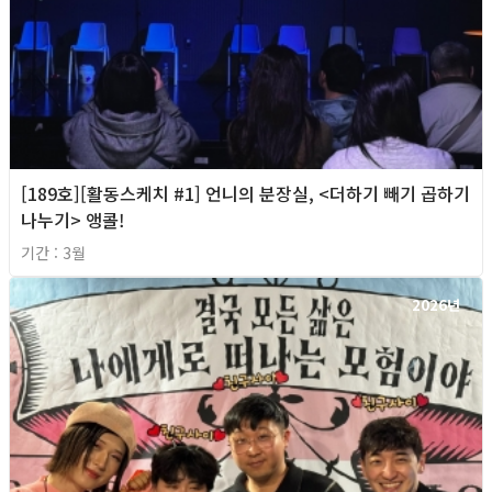
[189호][활동스케치 #1] 언니의 분장실, <더하기 빼기 곱하기
나누기> 앵콜!
기간 : 3월
2026년