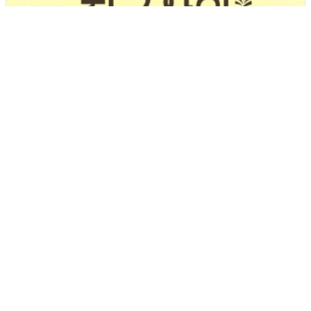
[189호][알림] 트랜스젠더와 함께 걷는 친구사이 (3.31
트랜스젠더 가시화의 날 기념)
기간 : 3월
2026년