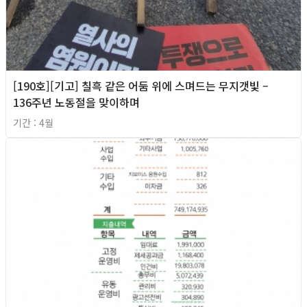
[190호][기고] 칠흑 같은 어둠 위에 스며드는 무지갯빛 –
136주년 노동절을 맞이하며
기간 : 4월
2026년