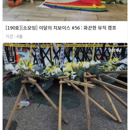
[190호][소모임] 이달의 지보이스 #56 : 화끈한 뮤직 캠프
기간 : 4월
2026년