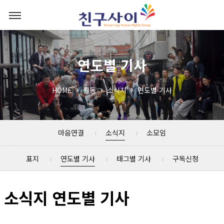
연도별 기사
HOME
활동
소식지
연도별 기사
마음연결
소식지
소모임
표지
연도별 기사
태그별 기사
구독신청
소식지 연도별 기사