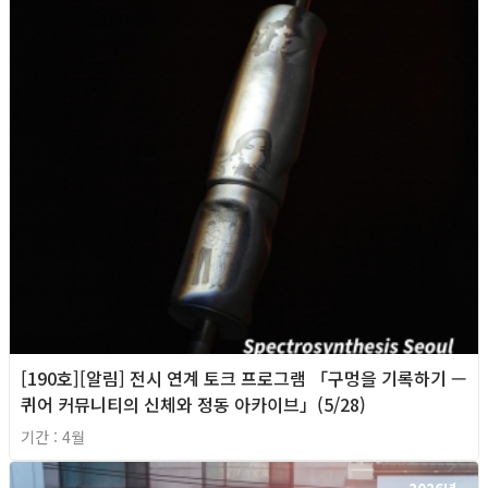
[190호][알림] 전시 연계 토크 프로그램 「구멍을 기록하기 —
퀴어 커뮤니티의 신체와 정동 아카이브」(5/28)
기간 : 4월