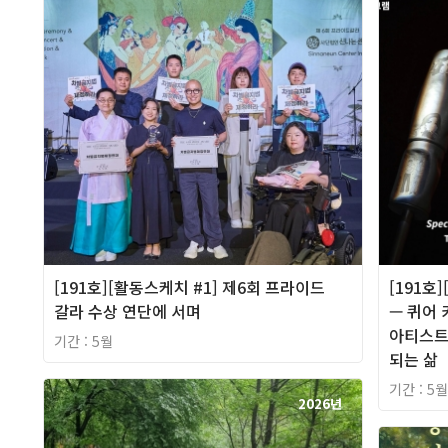
[191호][활동스케치 #1] 제6회 프라이드
[191호
갈라 수상 연단에 서며
— 퀴어
아티스트
기간 : 5월
되는 삶
기간 : 5월
2026년