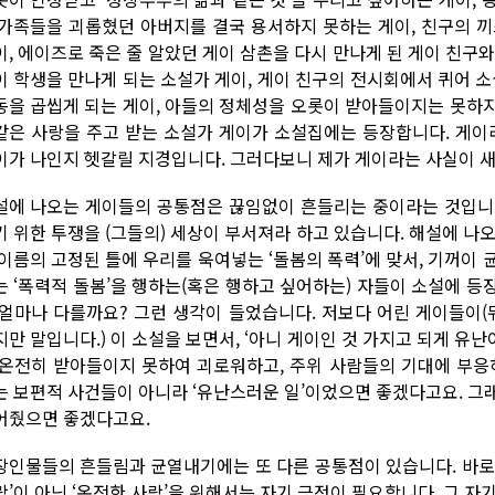
 가족들을 괴롭혔던 아버지를 결국 용서하지 못하는 게이, 친구의 끼
이, 에이즈로 죽은 줄 알았던 게이 삼촌을 다시 만나게 된 게이 친구
이 학생을 만나게 되는 소설가 게이, 게이 친구의 전시회에서 퀴어
동을 곱씹게 되는 게이, 아들의 정체성을 오롯이 받아들이지는 못하
같은 사랑을 주고 받는 소설가 게이가 소설집에는 등장합니다. 게이
이가 나인지 헷갈릴 지경입니다. 그러다보니 제가 게이라는 사실이 
설에 나오는 게이들의 공통점은 끊임없이 흔들리는 중이라는 것입니다.
기 위한 투쟁을 (그들의) 세상이 부서져라 하고 있습니다. 해설에 나
 이름의 고정된 틀에 우리를 욱여넣는 ‘돌봄의 폭력’에 맞서, 기꺼이 균
는 ‘폭력적 돌봄’을 행하는(혹은 행하고 싶어하는) 자들이 소설에 
 얼마나 다를까요? 그런 생각이 들었습니다. 저보다 어린 게이들이(
지만 말입니다.) 이 소설을 보면서, ‘아니 게이인 것 가지고 되게 유난
 온전히 받아들이지 못하여 괴로워하고, 주위 사람들의 기대에 부응
는 보편적 사건들이 아니라 ‘유난스러운 일’이었으면 좋겠다고요. 그
어줬으면 좋겠다고요.
장인물들의 흔들림과 균열내기에는 또 다른 공통점이 있습니다. 바로
랑’이 아닌 ‘온전한 사랑’을 위해서는 자기 긍정이 필요합니다. 그 자