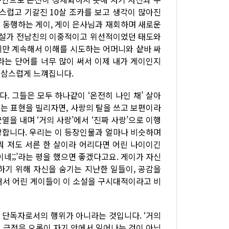
스럽고 기갈진 10살 조카를 보고 생각이 많아진
와 동행하는 게이, 게이 은사님과 재회하며 새로운
 소설가 전남친의 이중적이고 위선적이었던 태도와
지만 계속해서 이해를 시도하는 어머니와 샅바 싸
라는 단어를 너무 많이 써서 이제 내가 게이인지
새삼스럽게 느껴집니다.
 그들은 모두 하나같이 ‘온전히 나인 채’ 살아
오는 표현을 빌리자면, 사랑의 탈을 쓰고 보편이라
열을 내며 ‘거의 사랑’에서 ‘진짜 사랑’으로 이행
등장합니다. 우리는 이 등장인물과 얼마나 비슷하며
뭐 저도 서른 한 살이라 어리다면 어린 나이이긴
이네;;’라는 평을 했으면 좋겠다고요. 게이가 자신
하기 위해 자신을 숨기는 지난한 일들이, 공감을
래서 어린 게이들이 이 소설을 구시대적이라고 비
 단독자로서의 행위가 아니라는 것입니다. ‘거의
기 긍정은 오롯이 자기 안에서 일어나는 것이 아닙