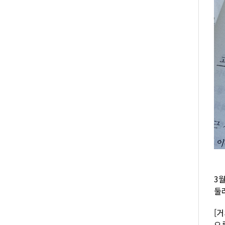
3
둘
[
오