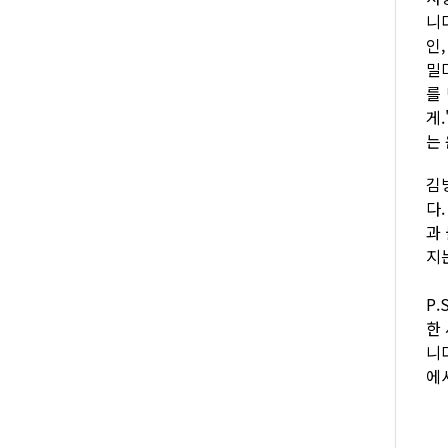
니다
인
밀
를
게
는
김
다
과
지
P
한
니
에