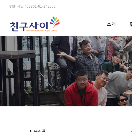
후원: 국민 408801-01-242055
소개
마음연결