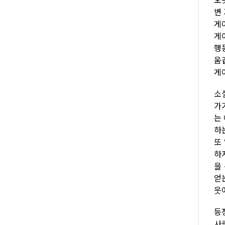
변
게
게
행
움
게
소
가
는
하
또
하
을
얻
웃
등
사