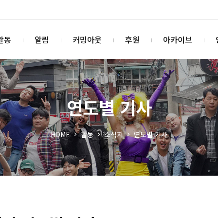
활동
알림
커밍아웃
후원
아카이브
연도별 기사
HOME
활동
소식지
연도별 기사