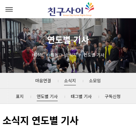
연도별 기사
HOME
활동
소식지
연도별 기사
마음연결
소식지
소모임
표지
연도별 기사
태그별 기사
구독신청
소식지 연도별 기사