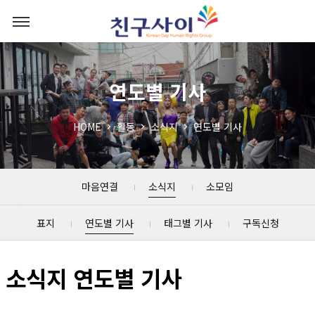
연도별 기사
HOME
활동
소식지
연도별 기사
마음연결
소식지
소모임
표지
연도별 기사
태그별 기사
구독신청
소식지 연도별 기사