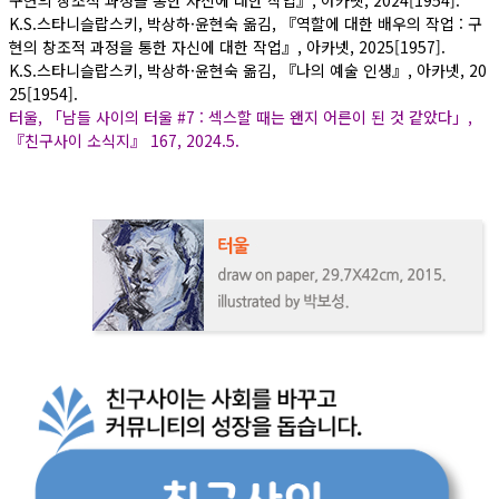
K.S.스타니슬랍스키, 박상하·윤현숙 옮김, 『역할에 대한 배우의 작업 : 구
현의 창조적 과정을 통한 자신에 대한 작업』, 아카넷, 2025[1957].
K.S.스타니슬랍스키, 박상하·윤현숙 옮김, 『나의 예술 인생』, 아카넷, 20
25[1954].
터울, 「남들 사이의 터울 #7 : 섹스할 때는 왠지 어른이 된 것 같았다」,
『친구사이 소식지』 167, 2024.5.