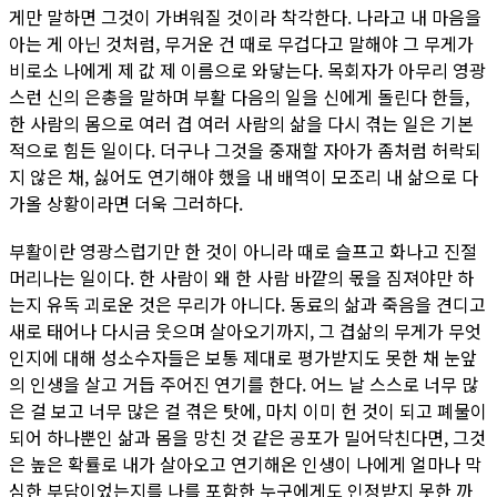
게만 말하면 그것이 가벼워질 것이라 착각한다. 나라고 내 마음을
아는 게 아닌 것처럼, 무거운 건 때로 무겁다고 말해야 그 무게가
비로소 나에게 제 값 제 이름으로 와닿는다. 목회자가 아무리 영광
스런 신의 은총을 말하며 부활 다음의 일을 신에게 돌린다 한들,
한 사람의 몸으로 여러 겹 여러 사람의 삶을 다시 겪는 일은 기본
적으로 힘든 일이다. 더구나 그것을 중재할 자아가 좀처럼 허락되
지 않은 채, 싫어도 연기해야 했을 내 배역이 모조리 내 삶으로 다
가올 상황이라면 더욱 그러하다.
부활이란 영광스럽기만 한 것이 아니라 때로 슬프고 화나고 진절
머리나는 일이다. 한 사람이 왜 한 사람 바깥의 몫을 짐져야만 하
는지 유독 괴로운 것은 무리가 아니다. 동료의 삶과 죽음을 견디고
새로 태어나 다시금 웃으며 살아오기까지, 그 겹삶의 무게가 무엇
인지에 대해 성소수자들은 보통 제대로 평가받지도 못한 채 눈앞
의 인생을 살고 거듭 주어진 연기를 한다. 어느 날 스스로 너무 많
은 걸 보고 너무 많은 걸 겪은 탓에, 마치 이미 헌 것이 되고 폐물이
되어 하나뿐인 삶과 몸을 망친 것 같은 공포가 밀어닥친다면, 그것
은 높은 확률로 내가 살아오고 연기해온 인생이 나에게 얼마나 막
심한 부담이었는지를 나를 포함한 누구에게도 인정받지 못한 까