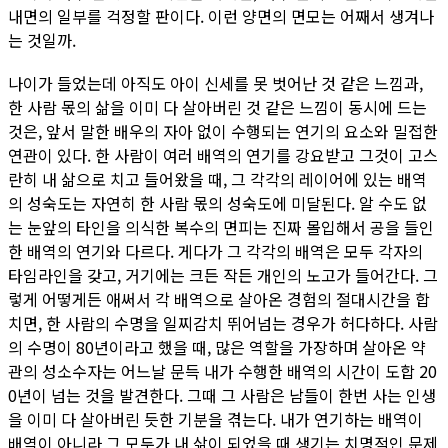
내면의 일부를 걱정할 판이다. 이런 양면의 면모는 어째서 생겨나
는 것일까.
나이가 들었는데 아직도 아이 신세를 못 벗어난 것 같은 느낌과,
한 사람 몫의 삶을 이미 다 살아버린 것 같은 느낌이 동시에 드는
것은, 앞서 말한 배우의 자아 없이 수행되는 연기의 요소와 밀접한
연관이 있다. 한 사람이 여러 배역의 연기를 강요받고 그것이 고스
란히 내 삶으로 치고 들어왔을 때, 그 각각의 레이어에 있는 배역
의 성숙도는 자연히 한 사람 몫의 성숙도에 미달된다. 알 수도 없
는 눈앞의 타인을 의식한 복수의 면피는 진짜 몰입해서 공을 들인
한 배역의 연기와 다르다. 게다가 그 각각의 배역은 모두 각자의
타임라인을 갖고, 거기에는 크든 작든 개인의 노고가 들어간다. 그
렇게 어떻게든 애써서 각 배역으로 살아온 경험의 절대시간을 합
치면, 한 사람의 수명을 일찌감치 뛰어넘는 경우가 허다하다. 사람
의 수명이 80년이라고 했을 때, 많은 역할을 가장하며 살아온 약
관의 성소수자는 어느날 문득 내가 수행한 배역의 시간이 도합 20
0년이 넘는 것을 발견한다. 그때 그 사람은 남들이 한번 사는 인생
을 이미 다 살아버린 듯한 기분을 겪는다. 내가 연기하는 배역이
배역이 아니라 그 모두가 내 삶이 되었을 때 생기는 치명적인 문제