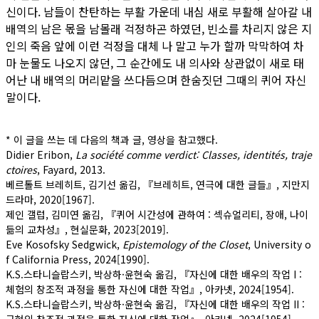
신이다. 남들이 찬탄하는 부활 가운데 내심 새로 부활해 살아갈 내
배역의 남은 몫을 남몰래 걱정하곤 하였던, 빈소를 차리지 않은 지
인의 죽음 앞에 이런 걱정을 대체 나 말고 누가 할까 막막하여 차
마 눈물도 나오지 않던, 그 순간에도 내 의사와 상관없이 새로 태
어난 내 배역의 머리맡을 쓰다듬으며 한숨짓던 그때의 퀴어 자신
말이다.
* 이 글을 쓰는 데 다음의 책과 글, 영상을 참고했다.
Didier Eribon,
La société comme verdict: Classes, identités, traje
ctoires
, Fayard, 2013.
베르톨트 브레히트, 김기선 옮김, 『브레히트, 연극에 대한 글들』, 지만지
드라마, 2020[1967].
제인 갤럽, 김미연 옮김, 『퀴어 시간성에 관하여 : 섹슈얼리티, 장애, 나이
듦의 교차성』, 현실문화, 2023[2019].
Eve Kosofsky Sedgwick,
Epistemology of the Closet
, University o
f California Press, 2024[1990].
K.S.스타니슬랍스키, 박상하·윤현숙 옮김, 『자신에 대한 배우의 작업 I :
체험의 창조적 과정을 통한 자신에 대한 작업』, 아카넷, 2024[1954].
K.S.스타니슬랍스키, 박상하·윤현숙 옮김, 『자신에 대한 배우의 작업 II :
구현의 창조적 과정을 통한 자신에 대한 작업』, 아카넷, 2024[1954].