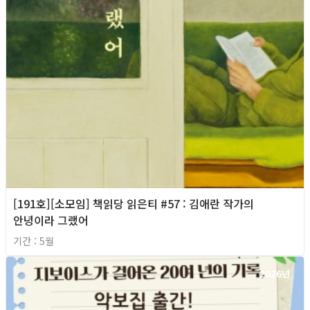
[191호][소모임] 책읽당 읽은티 #57 : 김애란 작가의
안녕이라 그랬어
기간 : 5월
2026년