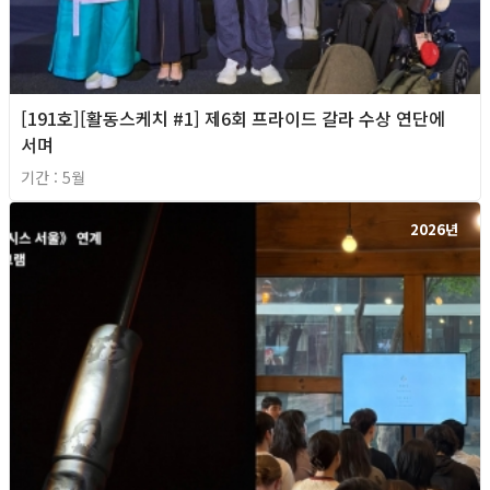
[191호][활동스케치 #1] 제6회 프라이드 갈라 수상 연단에
서며
기간 : 5월
2026년