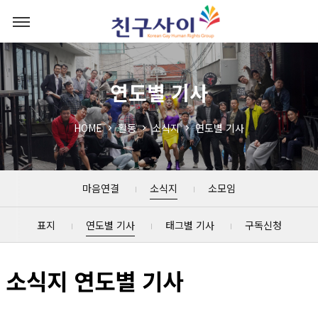
연도별 기사
HOME
활동
소식지
연도별 기사
마음연결
소식지
소모임
표지
연도별 기사
태그별 기사
구독신청
소식지 연도별 기사