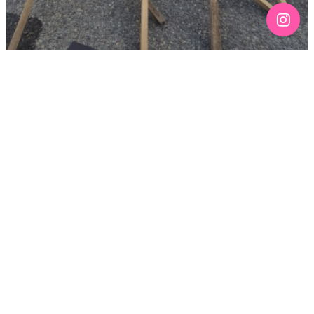
[190호][기고] 칠흑 같은 어둠 위에 스며드는 무지갯빛 –
136주년 노동절을 맞이하며
기간 : 4월
2026년