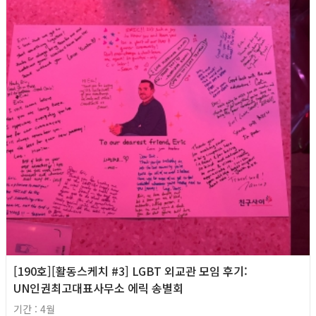
[190호][활동스케치 #3] LGBT 외교관 모임 후기:
UN인권최고대표사무소 에릭 송별회
기간 : 4월