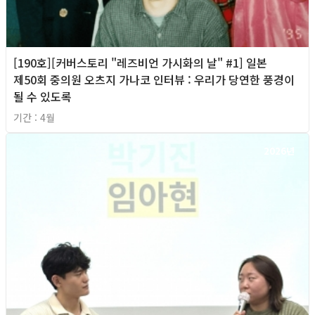
[190호][커버스토리 "레즈비언 가시화의 날" #1] 일본
제50회 중의원 오츠지 가나코 인터뷰 : 우리가 당연한 풍경이
될 수 있도록
기간 : 4월
2026년