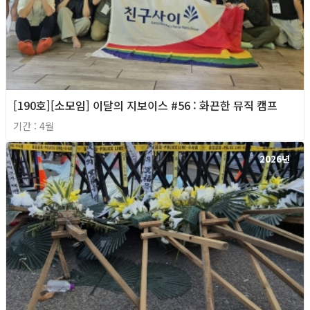
[190호][소모임] 이달의 지보이스 #56 : 화끈한 뮤직 캠프
기간 : 4월
2026년