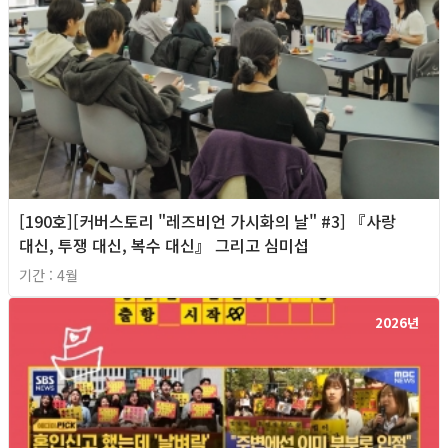
[190호][커버스토리 "레즈비언 가시화의 날" #3] 『사랑
대신, 투쟁 대신, 복수 대신』 그리고 심미섭
기간 : 4월
2026년