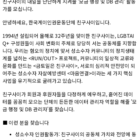
친구사이의 내일을 단단하게 지켜줄 '모금 행정 및 DB 관리' 활동
가를 모십니다.
안녕하세요, 한국게이인권운동단체 친구사이입니다.
1994년 설립되어 올해로 32주년을 맞이한 친구사이는, LGBTAI
Q+ 구성원들이 사회 변화의 주체로 당당히 서는 공동체를 지향합
니다. 우리는 혐오의 정치에 맞서 성소수자 커뮤니티의 정치생태
계를 넓히는 <RUN/OUT> 프로젝트, 커뮤니티의 일상적 교류와
문화를 만드는 <금토일은 친구사이>, 서로의 심리적 안전망이 되
어주는 성소수자 자살예방센터 <마음연결>이라는 세 가지 핵심
사업을 유기적으로 굴려가고 있습니다.
친구사이가 회원과 후원자들을 다정하게 예우하고, 흩어진 데이
터를 꼼꼼히 모으는 단체의 든든한 데이터 관리자 역할을 해줄 '모
금 행정 및 DB 관리자'를 찾습니다.
■ 이런 분을 찾습니다
성소수자 인권활동가:
친구사이의 공동체 가치와 전망에 동