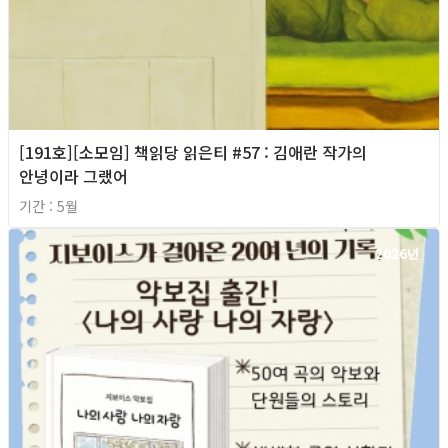
[191호][소모임] 책읽당 읽은티 #57 : 김애란 작가의
안녕이라 그랬어
기간 : 5월
2026년