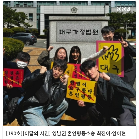
2026년
[190호][이달의 사진] 영남권 혼인평등소송 최진아·임아현