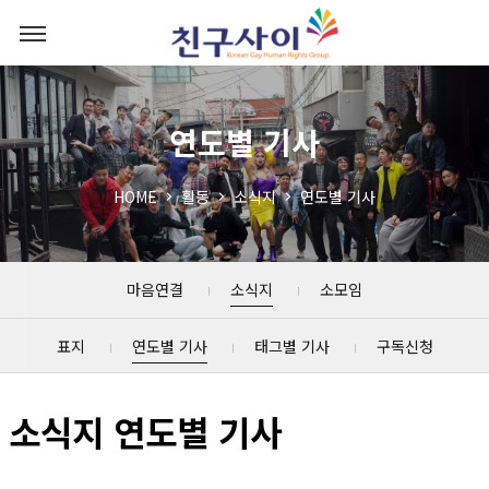
연도별 기사
HOME
활동
소식지
연도별 기사
마음연결
소식지
소모임
표지
연도별 기사
태그별 기사
구독신청
소식지 연도별 기사