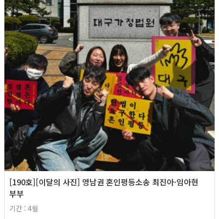
[190호][이달의 사진] 영남권 혼인평등소송 최진아·임아현
부부
기간 : 4월