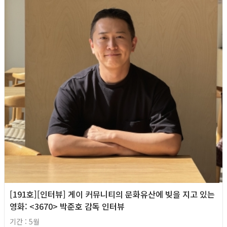
[191호][인터뷰] 게이 커뮤니티의 문화유산에 빚을 지고 있는
영화: <3670> 박준호 감독 인터뷰
기간 : 5월