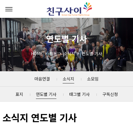
연도별 기사
HOME
활동
소식지
연도별 기사
마음연결
소식지
소모임
표지
연도별 기사
태그별 기사
구독신청
소식지 연도별 기사