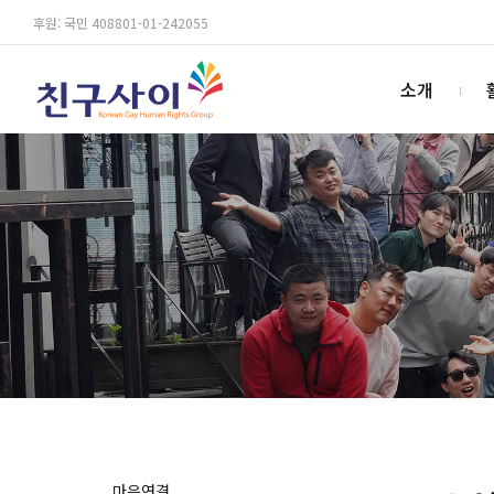
후원: 국민 408801-01-242055
소개
마음연결