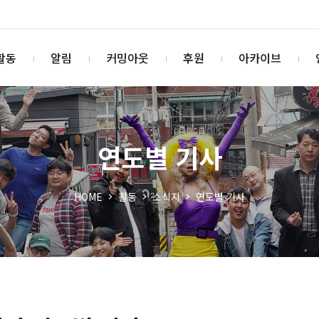
활동
알림
커밍아웃
후원
아카이브
연도별 기사
HOME
활동
소식지
연도별 기사