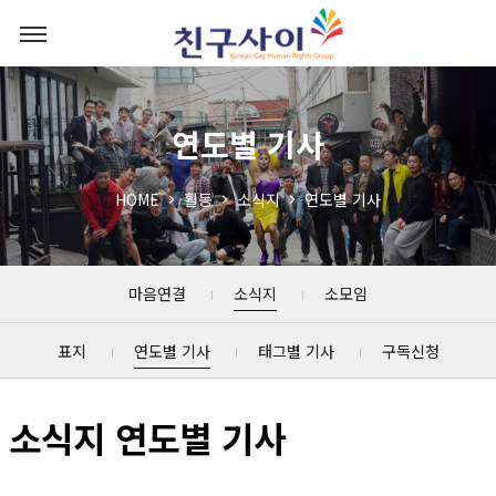
연도별 기사
HOME
활동
소식지
연도별 기사
마음연결
소식지
소모임
표지
연도별 기사
태그별 기사
구독신청
소식지 연도별 기사