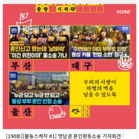
2026년
[190호][활동스케치 #1] 영남권 혼인평등소송 기자회견​ :