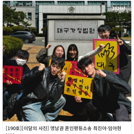
2026년
[190호][이달의 사진] 영남권 혼인평등소송 최진아·임아현