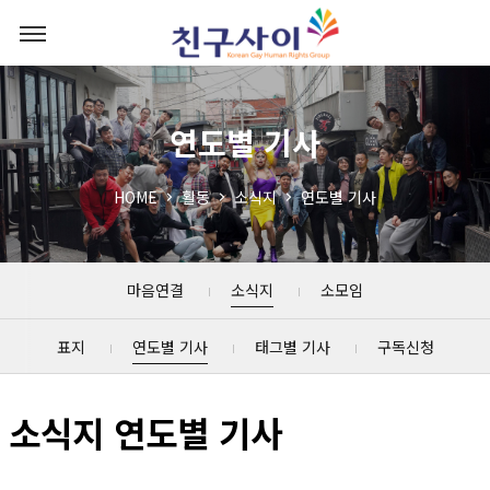
연도별 기사
HOME
활동
소식지
연도별 기사
마음연결
소식지
소모임
표지
연도별 기사
태그별 기사
구독신청
소식지 연도별 기사