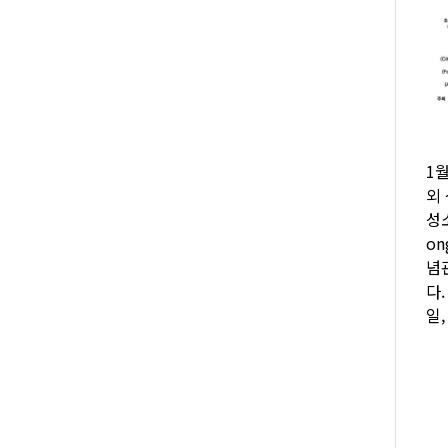
1
외
성
o
념
다
일