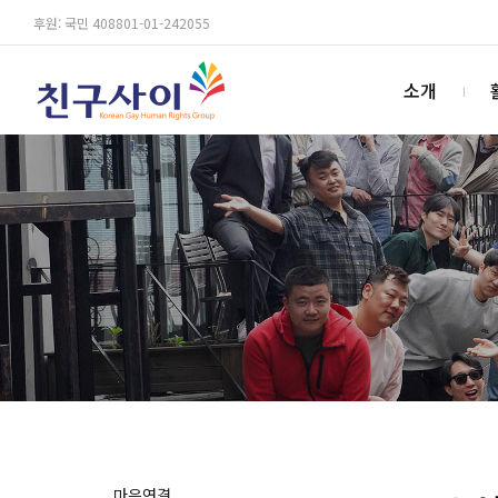
후원: 국민 408801-01-242055
소개
마음연결