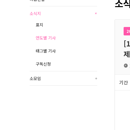
소식
소식지
+
표지
2
연도별 기사
[
태그별 기사
제
구독신청
소모임
+
기간