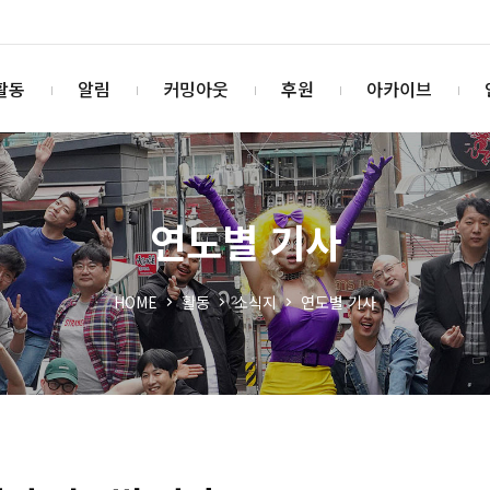
활동
알림
커밍아웃
후원
아카이브
연도별 기사
HOME
활동
소식지
연도별 기사