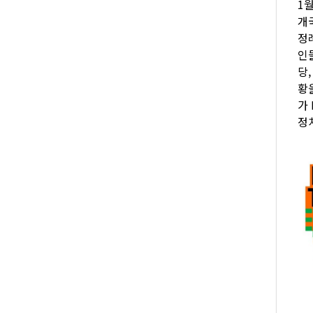
1
개국
정
인
당
황
가 
정