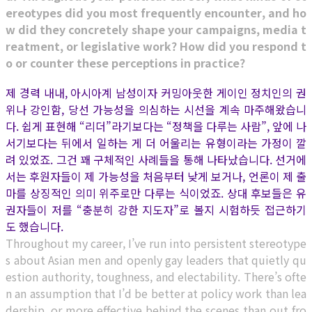
ereotypes did you most frequently encounter, and ho
w did they concretely shape your campaigns, media t
reatment, or legislative work? How did you respond t
o or counter these perceptions in practice?
제 경력 내내, 아시아계 남성이자 커밍아웃한 게이인 정치인의 권
위나 강인함, 당선 가능성을 의심하는 시선을 계속 마주해왔습니
다. 쉽게 표현해 “리더”라기보다는 “정책을 다루는 사람”, 앞에 나
서기보다는 뒤에서 일하는 게 더 어울리는 유형이라는 가정이 깔
려 있었죠. 그건 꽤 구체적인 사례들을 통해 나타났습니다. 선거에
서는 후원자들이 제 가능성을 처음부터 낮게 보거나, 언론이 제 출
마를 상징적인 의미 위주로만 다루는 식이었죠. 상대 후보들은 유
권자들이 저를 “충분히 강한 지도자”로 볼지 시험하듯 접근하기
도 했습니다.
Throughout my career, I’ve run into persistent stereotype
s about Asian men and openly gay leaders that quietly qu
estion authority, toughness, and electability. There’s ofte
n an assumption that I’d be better at policy work than lea
dership, or more effective behind the scenes than out fro