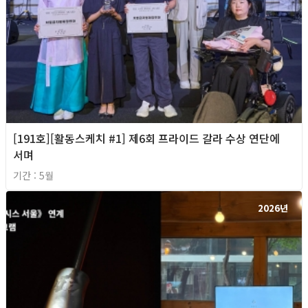
[191호][활동스케치 #1] 제6회 프라이드 갈라 수상 연단에
서며
기간 : 5월
2026년