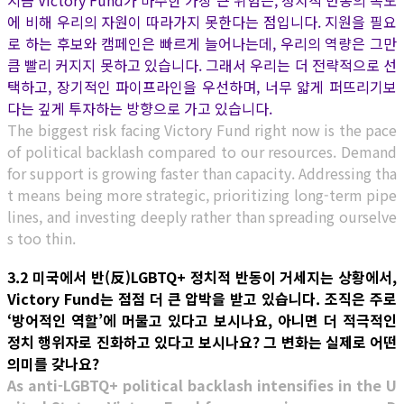
지금 Victory Fund가 마주한 가장 큰 위험은, 정치적 반동의 속도
에 비해 우리의 자원이 따라가지 못한다는 점입니다. 지원을 필요
로 하는 후보와 캠페인은 빠르게 늘어나는데, 우리의 역량은 그만
큼 빨리 커지지 못하고 있습니다. 그래서 우리는 더 전략적으로 선
택하고, 장기적인 파이프라인을 우선하며, 너무 얇게 퍼뜨리기보
다는 깊게 투자하는 방향으로 가고 있습니다.
The biggest risk facing Victory Fund right now is the pace
of political backlash compared to our resources. Demand
for support is growing faster than capacity. Addressing tha
t means being more strategic, prioritizing long-term pipe
lines, and investing deeply rather than spreading ourselve
s too thin.
3.2 미국에서 반(反)LGBTQ+ 정치적 반동이 거세지는 상황에서,
Victory Fund는 점점 더 큰 압박을 받고 있습니다. 조직은 주로
‘방어적인 역할’에 머물고 있다고 보시나요, 아니면 더 적극적인
정치 행위자로 진화하고 있다고 보시나요? 그 변화는 실제로 어떤
의미를 갖나요?
As anti-LGBTQ+ political backlash intensifies in the U