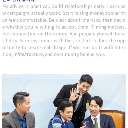
My advice is practical. Build relationships early. Learn ho
w campaigns actually work. Start raising money sooner th
an feels comfortable. Be clear about the risks, then decid
e whether you’re willing to accept them. Timing matters,
but momentum matters more. And prepare yourself for vi
sibility. Scrutiny comes with the job, but so does the opp
ortunity to create real change. If you run, do it with inten
tion, infrastructure, and community behind you.