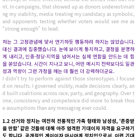
nt. In campaigns, that showed up as donors underestimati
ng my viability, media treating my candidacy as symbolic,
and opponents testing whether voters would see me as
“strong enough” to lead.
저는 그 고정관념에 맞서 연기하듯 행동하려 하지는 않았습니다.
대신 결과에 집중했습니다. 눈에 보이게 통치하고, 결정을 분명하
게 내리고, 인종·정당·지역을 넘어서는 실제 연합을 만드는 데 힘
을 쏟았습니다. 시간이 지나고 보니, 어떤 메시지 전략보다도 일관
성과 역량이 그런 가정을 깨는 데 훨씬 더 강력하더군요.
I didn’t try to perform against those stereotypes. I focuse
d on results. I governed visibly, made decisions clearly, an
d built coalitions across race, party, and geography. Over t
ime, consistency and competence did more to break thos
e assumptions than any messaging ever could.
1.2 선거와 정치는 여전히 전통적인 가족 형태와 남성성, ‘존중받
을 만함’ 같은 것들에 대해 아주 엄격한 기대이자 자격을 요구하기
도 합니다. 공개적인 게이이자 아시아계 정치인으로서, 이런 기대