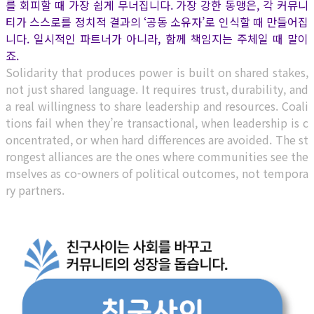
를 회피할 때 가장 쉽게 무너집니다. 가장 강한 동맹은, 각 커뮤니
티가 스스로를 정치적 결과의 ‘공동 소유자’로 인식할 때 만들어집
니다. 일시적인 파트너가 아니라, 함께 책임지는 주체일 때 말이
죠.
Solidarity that produces power is built on shared stakes,
not just shared language. It requires trust, durability, and
a real willingness to share leadership and resources. Coali
tions fail when they’re transactional, when leadership is c
oncentrated, or when hard differences are avoided. The st
rongest alliances are the ones where communities see the
mselves as co-owners of political outcomes, not tempora
ry partners.