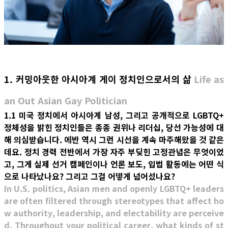
1. 커밍아웃한 아시아계 게이 정치인으로서의 삶
Life as
an Out Asian Gay Politician
1.1 미국 정치에서 아시아계 남성, 그리고 공개적으로 LGBTQ+
정체성을 밝힌 정치인들은 종종 권위나 리더십, 당선 가능성에 대
해 의심받습니다. 에반 역시 그런 시선을 계속 마주해왔을 것 같은
데요. 정치 경력 전반에서 가장 자주 부딪힌 고정관념은 무엇이었
고, 그게 실제 선거 캠페인이나 언론 보도, 입법 활동에는 어떤 식
으로 나타났나요? 그리고 그걸 어떻게 넘어섰나요?
In U.S. politics, Asian men and openly LGBTQ+ leaders
are often filtered through stereotypes that affect ho
w authority, leadership, and electability are perceive
d. Throughout your political career, what kinds of st