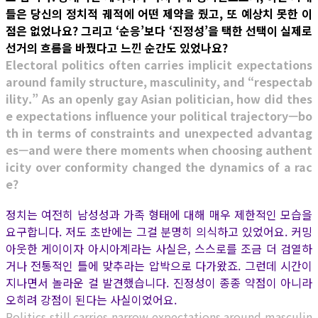
들은 당신의 정치적 궤적에 어떤 제약을 줬고, 또 예상치 못한 이
점은 없었나요? 그리고 ‘순응’보다 ‘진정성’을 택한 선택이 실제로
선거의 흐름을 바꿨다고 느낀 순간도 있었나요?
Electoral politics often carries implicit expectations
around family structure, masculinity, and “respectab
ility.” As an openly gay Asian politician, how did thes
e expectations influence your political trajectory—bo
th in terms of constraints and unexpected advantag
es—and were there moments when choosing authent
icity over conformity changed the dynamics of a rac
e?
정치는 여전히 남성성과 가족 형태에 대해 매우 제한적인 모습을
요구합니다. 저도 초반에는 그걸 분명히 의식하고 있었어요. 커밍
아웃한 게이이자 아시아계라는 사실은, 스스로를 조금 더 검열하
거나 전통적인 틀에 맞추라는 압박으로 다가왔죠. 그런데 시간이
지나면서 놀라운 걸 발견했습니다. 진정성이 종종 약점이 아니라
오히려 강점이 된다는 사실이었어요.
Politics still carries narrow expectations around masculin