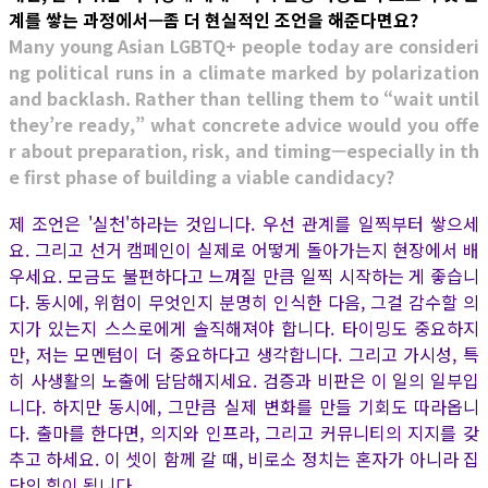
계를 쌓는 과정에서—좀 더 현실적인 조언을 해준다면요?
Many young Asian LGBTQ+ people today are consideri
ng political runs in a climate marked by polarization
and backlash. Rather than telling them to “wait until
they’re ready,” what concrete advice would you offe
r about preparation, risk, and timing—especially in th
e first phase of building a viable candidacy?
제 조언은 '실천'하라는 것입니다. 우선 관계를 일찍부터 쌓으세
요. 그리고 선거 캠페인이 실제로 어떻게 돌아가는지 현장에서 배
우세요. 모금도 불편하다고 느껴질 만큼 일찍 시작하는 게 좋습니
다. 동시에, 위험이 무엇인지 분명히 인식한 다음, 그걸 감수할 의
지가 있는지 스스로에게 솔직해져야 합니다. 타이밍도 중요하지
만, 저는 모멘텀이 더 중요하다고 생각합니다. 그리고 가시성, 특
히 사생활의 노출에 담담해지세요. 검증과 비판은 이 일의 일부입
니다. 하지만 동시에, 그만큼 실제 변화를 만들 기회도 따라옵니
다. 출마를 한다면, 의지와 인프라, 그리고 커뮤니티의 지지를 갖
추고 하세요. 이 셋이 함께 갈 때, 비로소 정치는 혼자가 아니라 집
단의 힘이 됩니다.