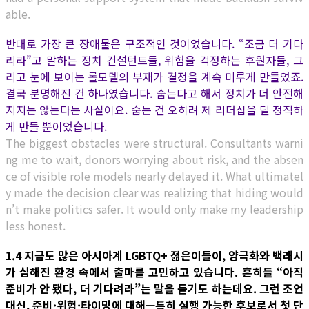
able.
반대로 가장 큰 장애물은 구조적인 것이었습니다. “조금 더 기다
리라”고 말하는 정치 컨설턴트들, 위험을 걱정하는 후원자들, 그
리고 눈에 보이는 롤모델의 부재가 결정을 계속 미루게 만들었죠.
결국 분명해진 건 하나였습니다. 숨는다고 해서 정치가 더 안전해
지지는 않는다는 사실이요. 숨는 건 오히려 제 리더십을 덜 정직하
게 만들 뿐이었습니다.
The biggest obstacles were structural. Consultants warni
ng me to wait, donors worrying about risk, and the absen
ce of visible role models nearly delayed it. What ultimatel
y made the decision clear was realizing that hiding would
n’t make politics safer. It would only make my leadership
less honest.
1.4 지금도 많은 아시아계 LGBTQ+ 젊은이들이, 양극화와 백래시
가 심해진 환경 속에서 출마를 고민하고 있습니다. 흔히들 “아직
준비가 안 됐다, 더 기다려라”는 말을 듣기도 하는데요. 그런 조언
대신, 준비·위험·타이밍에 대해—특히 실행 가능한 후보로서 첫 단