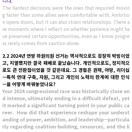
니다.
The hardest decisions were the ones that required movin
g faster than some allies were comfortable with. Ambitio
n opens doors, but it can also strain relationships. There a
re moments where I reflect on whether patience might ha
ve preserved certain opportunities, even as I know progre
ss rarely comes from caution alone.
2.2 2024년 연방 하원의원 선거는 역사적으로도 굉장히 박빙이었
고, 치열했지만 결국 패배로 끝났습니다. 개인적으로도, 정치적으
로도 큰 전환점이었을 것 같은데요. 그 경험은 권력, 야망, 리더십
—특히 연대 구축, 자원, 그리고 개인의 노력의 한계에 대한 인식
—을 어떻게 바꿔놓았나요?
Your 2024 congressional race was historically close an
d intense, ultimately ending in a difficult defeat, yet
it marked a significant turning point in your public ca
reer. How did that experience reshape your underst
anding of power, ambition, and leadership—particula
rly regarding coalition-building, resources, and the li