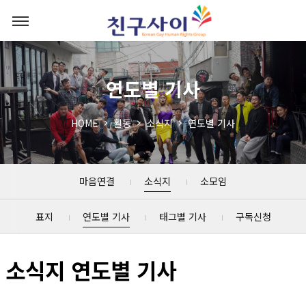
연도별 기사
HOME
활동
소식지
연도별 기사
마음연결
소식지
소모임
표지
연도별 기사
태그별 기사
구독신청
소식지 연도별 기사