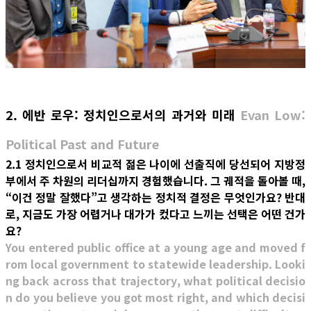
2. 에반 로우: 정치인으로서의 과거와 미래
Evan Low:
Political Past and Future
2.1 정치인으로서 비교적 젊은 나이에 선출직에 당선되어 지방정
부에서 주 차원의 리더십까지 경험했습니다. 그 궤적을 돌아볼 때,
“이건 정말 잘했다”고 생각하는 정치적 결정은 무엇인가요? 반대
로, 지금도 가장 어렵거나 대가가 컸다고 느끼는 선택은 어떤 건가
요?
You entered public office at a young age and moved f
rom local government to statewide leadership. Looki
ng back across that trajectory, what political decisio
n do you believe you got most right, and which decisi