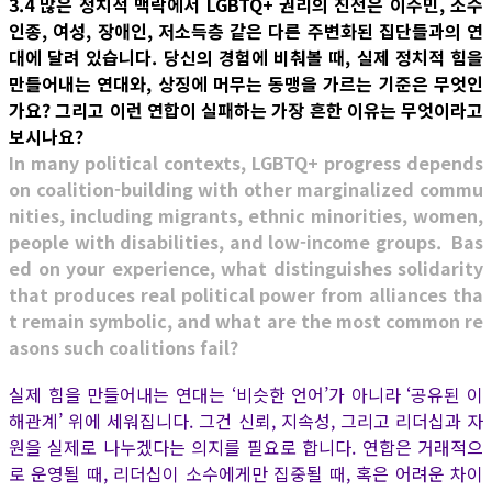
3.4 많은 정치적 맥락에서 LGBTQ+ 권리의 진전은 이주민, 소수
인종, 여성, 장애인, 저소득층 같은 다른 주변화된 집단들과의 연
대에 달려 있습니다. 당신의 경험에 비춰볼 때, 실제 정치적 힘을
만들어내는 연대와, 상징에 머무는 동맹을 가르는 기준은 무엇인
가요? 그리고 이런 연합이 실패하는 가장 흔한 이유는 무엇이라고
보시나요?
In many political contexts, LGBTQ+ progress depends
on coalition-building with other marginalized commu
nities, including migrants, ethnic minorities, women,
people with disabilities, and low-income groups. Bas
ed on your experience, what distinguishes solidarity
that produces real political power from alliances tha
t remain symbolic, and what are the most common re
asons such coalitions fail?
실제 힘을 만들어내는 연대는 ‘비슷한 언어’가 아니라 ‘공유된 이
해관계’ 위에 세워집니다. 그건 신뢰, 지속성, 그리고 리더십과 자
원을 실제로 나누겠다는 의지를 필요로 합니다. 연합은 거래적으
로 운영될 때, 리더십이 소수에게만 집중될 때, 혹은 어려운 차이