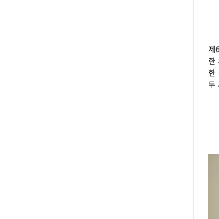
제
한
한
두