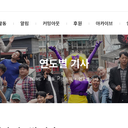
활동
알림
커밍아웃
후원
아카이브
연도별 기사
HOME
활동
소식지
연도별 기사