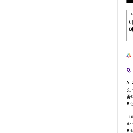
바
며
Q
A
것
좋
하는
그
라
하