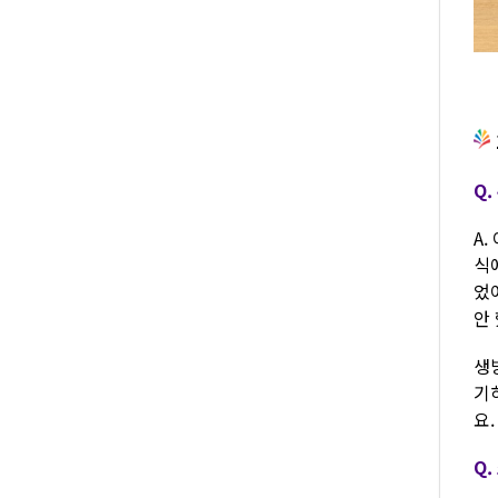
Q
A
식
었
안
생
기
요
Q