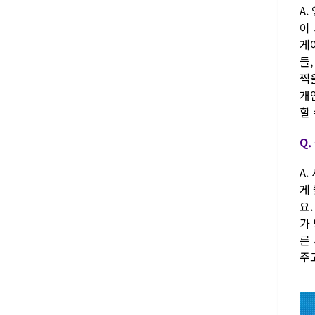
A
이
게
들
찍
개
할 
Q
A
게
요
가
른
주고