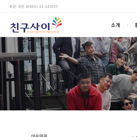
후원: 국민 408801-01-242055
소개
마음연결