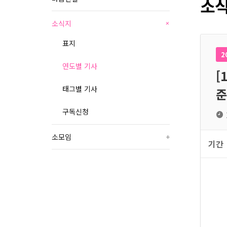
소식
소식지
+
표지
2
연도별 기사
[
태그별 기사
준
구독신청
소모임
+
기간