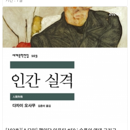
2026년
[193호][소모임] 책읽당 읽은티 #59 : 슬픔의 연대 그리고