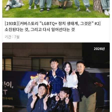
[193호][커버스토리 "LGBTQ+ 정치 생태계, 그것은" #2]
소진된다는 것, 그리고 다시 일어선다는 것
기간 : 7월
2026년