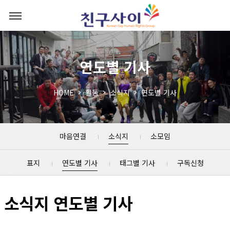
연도별 기사
HOME
활동
소식지
연도별 기사
마음연결
소식지
소모임
표지
연도별 기사
태그별 기사
구독신청
소식지 연도별 기사