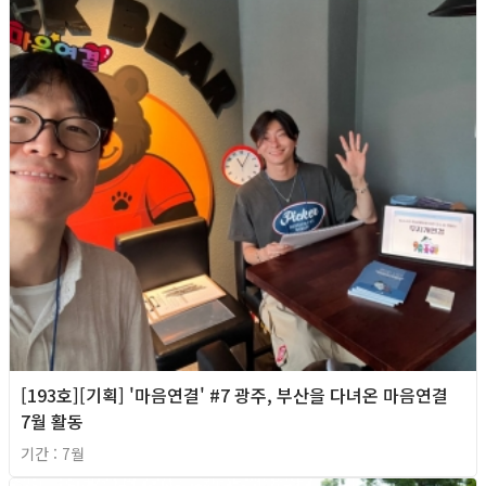
[193호][기획] '마음연결' #7 광주, 부산을 다녀온 마음연결
7월 활동
기간 : 7월