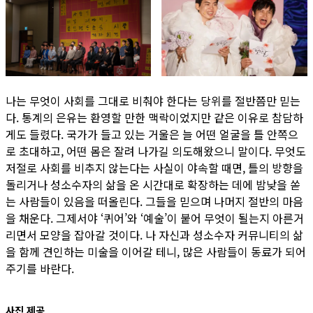
나는 무엇이 사회를 그대로 비춰야 한다는 당위를 절반쯤만 믿는
다. 통계의 은유는 환영할 만한 맥락이었지만 같은 이유로 참담하
게도 들렸다. 국가가 들고 있는 거울은 늘 어떤 얼굴을 틀 안쪽으
로 초대하고, 어떤 몸은 잘려 나가길 의도해왔으니 말이다. 무엇도
저절로 사회를 비추지 않는다는 사실이 야속할 때면, 틀의 방향을
돌리거나 성소수자의 삶을 온 시간대로 확장하는 데에 밤낮을 쏟
는 사람들이 있음을 떠올린다. 그들을 믿으며 나머지 절반의 마음
을 채운다. 그제서야 ‘퀴어’와 ‘예술’이 붙어 무엇이 될는지 아른거
리면서 모양을 잡아갈 것이다. 나 자신과 성소수자 커뮤니티의 삶
을 함께 견인하는 미술을 이어갈 테니, 많은 사람들이 동료가 되어
주기를 바란다.
사진 제공