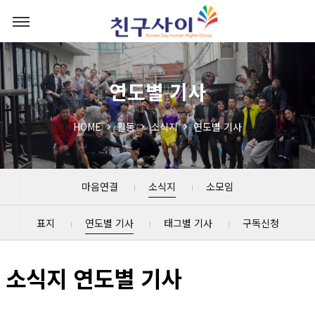
연도별 기사
HOME
활동
소식지
연도별 기사
마음연결
소식지
소모임
표지
연도별 기사
태그별 기사
구독신청
소식지 연도별 기사