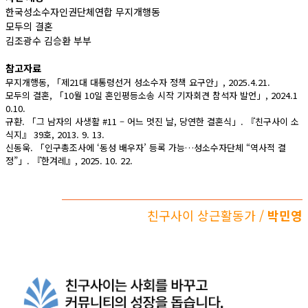
한국성소수자인권단체연합 무지개행동
모두의 결혼
김조광수 김승환 부부
참고자료
무지개행동, 「제21대 대통령선거 성소수자 정책 요구안」, 2025.4.21.
모두의 결혼, 「10월 10일 혼인평등소송 시작 기자회견 참석자 발언」, 2024.1
0.10.
규환. 「그 남자의 사생활 #11 – 어느 멋진 날, 당연한 결혼식」. 『친구사이 소
식지』 39호, 2013. 9. 13.
신동욱. 「인구총조사에 ‘동성 배우자’ 등록 가능…성소수자단체 “역사적 결
정”」. 『한겨레』, 2025. 10. 22.
친구사이 상근활동가 /
박민영