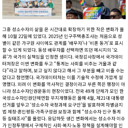
그중 성소수자의 삶을 온 시간대로 확장하기 위한 작은 변화가 올
해 10월 22일에 있었다. 2025년 인구주택총조사는 처음으로 성
별이 같은 가구원 사이에도 관계를 ‘배우자’나 ‘비혼 동거’로 표시
할 수 있게 되었다. 동성 배우자를 선택하면 뜨던 메시지의 ‘오
류’가 국가의 실책임을 인정한 셈이다. 국정감사장에서 국가데이
터처장은 이번 변화를 두고 “통계는 사회를 비추는 거울과 같
다”라고 말하며, 보고 싶지 않다고 해서 그 부분을 빼고 비출 수는
없다고 첨언했다. 국가데이터처는 이를 기술적 수정에 가깝게 설
명했다. 외려 이 변화를 역사적인 결정이라고 부른 쪽은 행정이 아
니라 성소수자인권운동의 현장이었다. 전국 49개 단체가 모인 한
국성소수자인권단체연합 무지개행동은 올해 4월, 제21대 대통령
선거를 앞두고 ‘성소수자 국정과제 요구안’을 발표하며 차별금지
법 제정·혼인평등·가족구성권 보장과 함께 “성소수자 인구 통계
등 실태조사”를 올렸다. 응답하듯 생긴 변화에서는 성소수자 이슈
가 인정투쟁에서 구체적인 사회·복지·노동 정책을 설계해야할 인