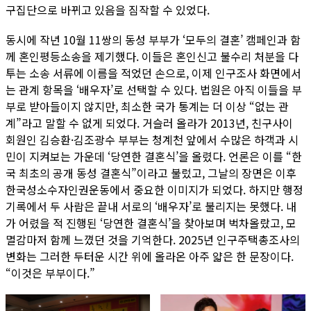
구집단으로 바뀌고 있음을 짐작할 수 있었다.
동시에 작년 10월 11쌍의 동성 부부가 ‘모두의 결혼’ 캠페인과 함
께 혼인평등소송을 제기했다. 이들은 혼인신고 불수리 처분을 다
투는 소송 서류에 이름을 적었던 손으로, 이제 인구조사 화면에서
는 관계 항목을 ‘배우자’로 선택할 수 있다. 법원은 아직 이들을 부
부로 받아들이지 않지만, 최소한 국가 통계는 더 이상 “없는 관
계”라고 말할 수 없게 되었다. 거슬러 올라가 2013년, 친구사이
회원인 김승환·김조광수 부부는 청계천 앞에서 수많은 하객과 시
민이 지켜보는 가운데 ‘당연한 결혼식’을 올렸다. 언론은 이를 “한
국 최초의 공개 동성 결혼식”이라고 불렀고, 그날의 장면은 이후
한국성소수자인권운동에서 중요한 이미지가 되었다. 하지만 행정
기록에서 두 사람은 끝내 서로의 ‘배우자’로 불리지는 못했다. 내
가 어렸을 적 진행된 ‘당연한 결혼식’을 찾아보며 벅차올랐고, 모
멸감마저 함께 느꼈던 것을 기억한다. 2025년 인구주택총조사의
변화는 그러한 두터운 시간 위에 올라온 아주 얇은 한 문장이다.
“이것은 부부이다.”