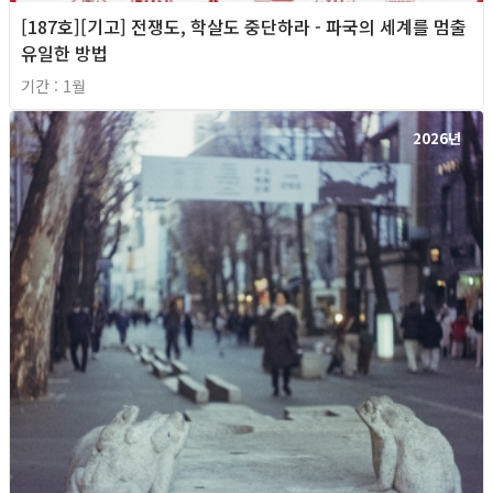
[187호][기고] 전쟁도, 학살도 중단하라 - 파국의 세계를 멈출
유일한 방법
기간 : 1월
2026년