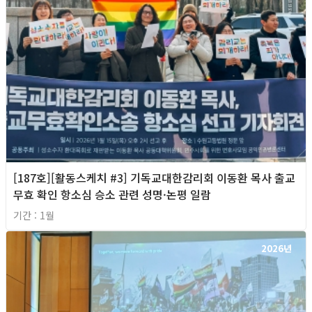
[187호][활동스케치 #3] 기독교대한감리회 이동환 목사 출교
무효 확인 항소심 승소 관련 성명·논평 일람
기간 : 1월
2026년