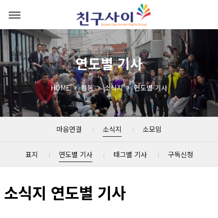
연도별 기사
HOME
활동
소식지
연도별 기사
마음연결
소식지
소모임
표지
연도별 기사
태그별 기사
구독신청
소식지 연도별 기사