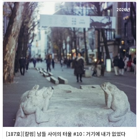
2026년
[187호][칼럼] 남들 사이의 터울 #10 : 거기에 내가 없었다