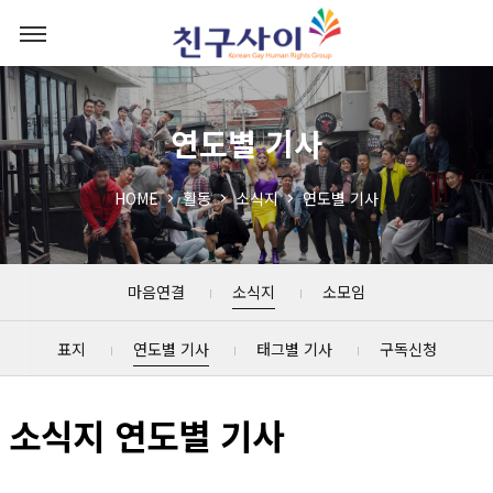
연도별 기사
HOME
활동
소식지
연도별 기사
마음연결
소식지
소모임
표지
연도별 기사
태그별 기사
구독신청
소식지 연도별 기사