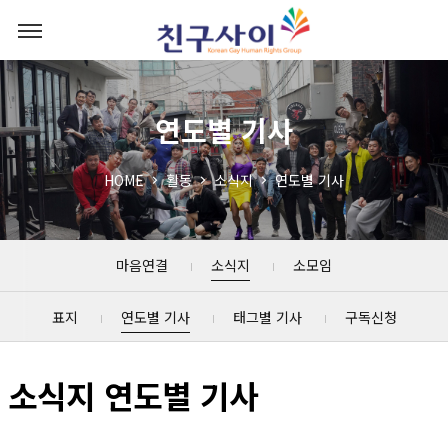
연도별 기사
HOME
활동
소식지
연도별 기사
마음연결
소식지
소모임
표지
연도별 기사
태그별 기사
구독신청
소식지 연도별 기사