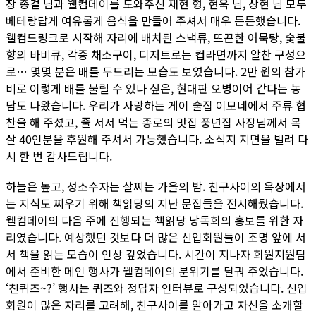
장 종걸 님과 웰컴데이를 도와주신 재현 형, 현욱 님, 상현 님 모두
베테랑답게 여유롭게 음식을 만들어 주셔서 매우 든든했습니다.
웰컴드링크로 시작해 자리에 배치된 스낵류, 뜨끈한 어묵탕, 숯불
향의 바비큐, 각종 채소구이, 디저트로는 컵라면까지 알찬 구성으
로… 몇몇 분은 배를 두드리는 모습도 보였습니다. 2만 원의 참가
비로 이렇게 배를 불릴 수 있나 싶은, 현대판 오병이어 같다는 농
담도 나왔습니다. 우리가 사랑하는 게이 술집 이모네에서 주류 협
찬을 해 주셨고, 줄 서서 먹는 종로의 맛집 풍년집 사장님께서 목
살 40인분을 후원해 주셔서 가능했습니다. 소식지 지면을 빌려 다
시 한 번 감사드립니다.
하늘은 높고, 성소수자는 살찌는 가을의 밤. 친구사이의 옥상에서
는 지식도 찌우기 위해 책읽당의 지난 문집들을 전시해뒀습니다.
웰컴데이의 다음 주에 진행되는 책읽당 낭독회의 홍보를 위한 자
리였습니다. 예상했던 것보다 더 많은 신입회원들이 조명 앞에 서
서 책을 읽는 모습이 인상 깊었습니다. 시간이 지나자 회원지원팀
에서 준비한 메인 행사가 웰컴데이의 분위기를 달궈 주었습니다.
‘친퀴즈~?’ 행사는 퀴즈와 정답자 인터뷰로 구성되었습니다. 신입
회원이 많은 자리를 고려해, 친구사이를 알아가고 자신을 소개할