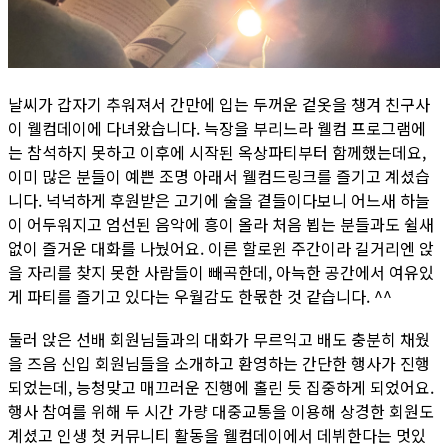
날씨가 갑자기 추워져서 간만에 입는 두꺼운 겉옷을 챙겨 친구사
이 웰컴데이에 다녀왔습니다. 늑장을 부리느라 웰컴 프로그램에
는 참석하지 못하고 이후에 시작된 옥상파티부터 함께했는데요,
이미 많은 분들이 예쁜 조명 아래서 웰컴드링크를 즐기고 계셨습
니다. 넉넉하게 후원받은 고기에 술을 곁들이다보니 어느새 하늘
이 어두워지고 엄선된 음악에 흥이 올라 처음 뵙는 분들과도 쉴새
없이 즐거운 대화를 나눴어요. 이른 할로윈 주간이라 길거리엔 앉
을 자리를 찾지 못한 사람들이 빼곡한데, 아늑한 공간에서 여유있
게 파티를 즐기고 있다는 우월감도 한몫한 것 같습니다. ^^
둘러 앉은 선배 회원님들과의 대화가 무르익고 배도 충분히 채웠
을 즈음 신입 회원님들을 소개하고 환영하는 간단한 행사가 진행
되었는데, 능청맞고 매끄러운 진행에 홀린 듯 집중하게 되었어요.
행사 참여를 위해 두 시간 가량 대중교통을 이용해 상경한 회원도
계셨고 인생 첫 커뮤니티 활동을 웰컴데이에서 데뷔한다는 멋있