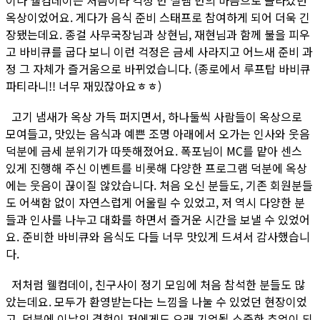
옥상이었어요. 게다가 음식 준비 스태프로 참여하게 되어 더욱 긴
장됐는데요. 종걸 사무국장님과 상현님, 재현님과 함께 불을 피우
고 바비큐를 굽다 보니 이런 걱정은 금세 사라지고 어느새 준비 과
정 그 자체가 즐거움으로 바뀌었습니다. (종로에서 루프탑 바비큐
파티라니!! 너무 재밌잖아요ㅎㅎ)
고기 냄새가 옥상 가득 퍼지면서, 하나둘씩 사람들이 옥상으로
모여들고, 맛있는 음식과 예쁜 조명 아래에서 오가는 인사와 웃음
덕분에 금세 분위기가 따뜻해졌어요. 폭포님이 MC를 맡아 센스
있게 진행해 주신 이벤트를 비롯해 다양한 프로그램 덕분에 옥상
에는 웃음이 끊이질 않았습니다. 처음 오신 분들도, 기존 회원분들
도 어색함 없이 자연스럽게 어울릴 수 있었고, 저 역시 다양한 분
들과 인사를 나누고 대화를 하면서 즐거운 시간을 보낼 수 있었어
요. 준비한 바비큐와 음식도 다들 너무 맛있게 드셔서 감사했습니
다.
저처럼 웰컴데이, 친구사이 정기 모임에 처음 참석한 분들도 많
았는데요. 모두가 환영받는다는 느낌을 나눌 수 있었던 현장이었
고, 덕분에 이날의 경험이 저에게도 오래 기억될 소중한 추억이 되