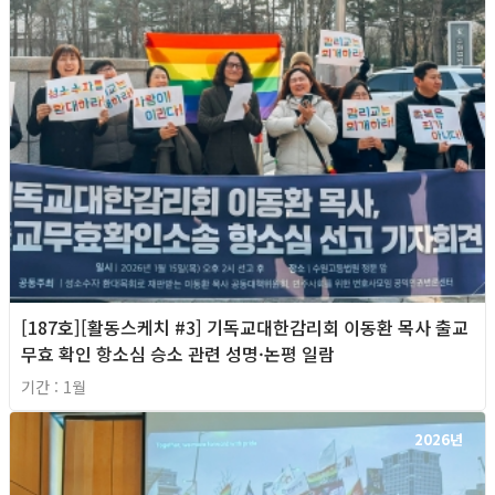
[187호][활동스케치 #3] 기독교대한감리회 이동환 목사 출교
무효 확인 항소심 승소 관련 성명·논평 일람
기간 : 1월
2026년