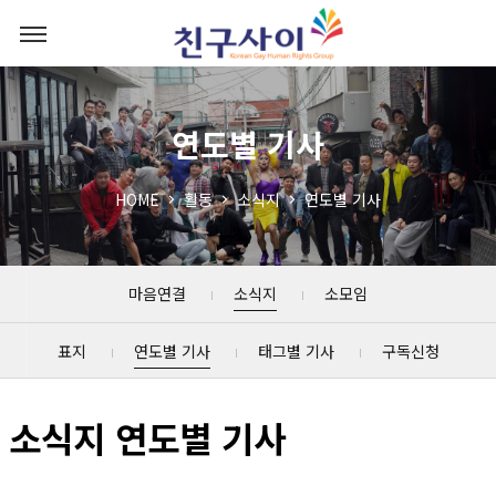
연도별 기사
HOME
활동
소식지
연도별 기사
마음연결
소식지
소모임
표지
연도별 기사
태그별 기사
구독신청
소식지 연도별 기사