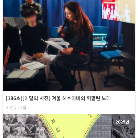
[186호][이달의 사진] 겨울 허수아비의 휘말린 노래
기간 : 12월
2025년