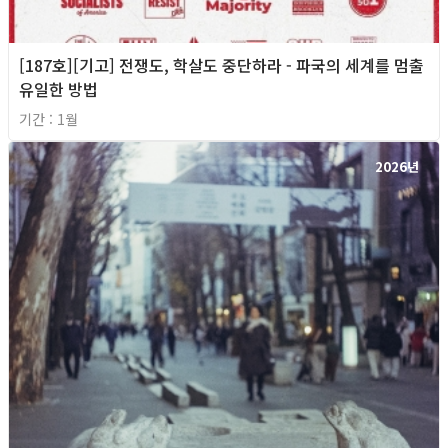
[187호][기고] 전쟁도, 학살도 중단하라 - 파국의 세계를 멈출
유일한 방법
기간 : 1월
2026년